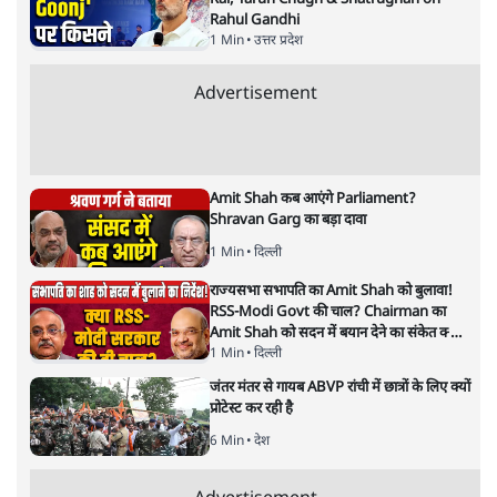
ताजा खबरें
राहुल गांधी ने प्रयागराज में जेन ज़ी को झकझोरा- 3D
संदेश- दर्द, डेटा, दौलत
6 Min
•
देश
"40 करोड़ युवाओं की ताकत!" Prayagraj में
Rahul Gandhi ने क्यों कही दर्द, डाटा, दौलत की
बात?
1 Min
•
उत्तर प्रदेश
'Chhatron Ki Goonj' Political War! Ajay
Rai, Tarun Chugh & Shatrughan on
Rahul Gandhi
1 Min
•
उत्तर प्रदेश
Advertisement