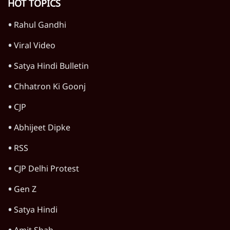
विश्लेषण
दिल्ली
बिहार
अर्थतंत्र
मध्य प्रदेश
पश्चिम बंगाल
पंजाब
कर्नाटक
राजस्थान
जम्मू कश्मीर
खेल
वक़्त-बेवक़्त
HOT TOPICS
Rahul Gandhi
Viral Video
Satya Hindi Bulletin