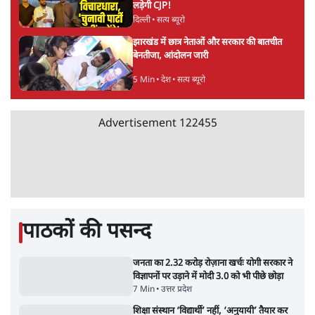
सलाह मानेंः अभिजीत दिपके
5 Min
•
देश
•
राजनीतिक ब्यूरो
मार्क ज़करबर्ग का माफीनामाः ये बहुत अंदर की बात
है
9 Min
•
विश्लेषण
•
शीतल पी. सिंह
महुआ मोइत्रा से SC ने कहा- ' अंडों से क्यों डरती हैं?
स्वतंत्रता सेनानी सीने पर गोली खाते थे'
4 Min
•
देश
•
नेशनल ब्यूरो
Abhijeet Dipke Press Conference: CJP
का 'Kya Bolti Public' अभियान, चुनाव नहीं
लड़ेगी CJP!
दिल्ली
•
सत्य ब्यूरो
झारखंड में छात्र नेताओं और सरकार की बातचीत
बेनतीजा, आंदोलन जारी
5 Min
•
देश
•
सत्य ब्यूरो