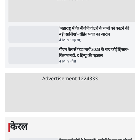
उलटबांसीः राष्ट्र के चरित्र की मरम्मत जारी है
11 Min
•
व्यंग्य/उलटबाँसी
जंतर-मंतर पर युवा आक्रोश के बाद संघ की बेचैनी
क्यों बढ़ी? प्रो. अपूर्वानंद ने बताईं 5 बड़ी वजहें
7 Min
•
विश्लेषण
मैं अपने सारे सर्टिफिकेट दिखाने को तैयार, मोदी जी
भी अपनी डिग्री दिखाएंः दिपके
4 Min
•
देश
Advertisement
'महाराष्ट्र में गैर बीजेपी वोटरों के नामों को काटने की
बड़ी साज़िश'- रोहित पवार का आरोप
4 Min
•
महाराष्ट्र
पीएम केयर्स फंडः मार्च 2023 के बाद कोई हिसाब-