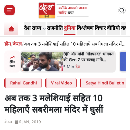
देश
राज्य
राजनीति
दुनिया
विश्लेषण
विचार
वीडियो
वक़्त
होम
/
केरल
/
अब तक 3 मलेशियाई सहित 10 महिलाएँ सबरीमला मंदिर में
घुसीं
र’ भागवत
मार्क ज़करबर्ग का माफीनामाः ये
ेंः
बहुत अंदर की बात है
ट्रेंडिंग
9 Min
.
विश्लेषण
ख़बर
Rahul Gandhi
Viral Video
Satya Hindi Bulletin
अब तक 3 मलेशियाई सहित 10
महिलाएँ सबरीमला मंदिर में घुसीं
केरल
|
6 JAN, 2019