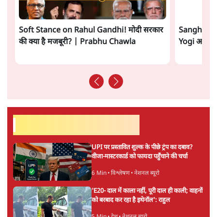
भारत में मेटा की 'अवैध सेंसरशिप' बढ़ी, एक्टिविस्ट
टेलीग्राम की तरफ मुड़े
11 Min
•
देश
ताजा वीडियो
Soft Stance on Rahul Gandhi! मोदी सरकार
Sangh Par
की क्या है मजबूरी? | Prabhu Chawla
Yogi आपस में 