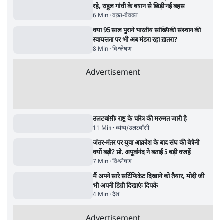
Advertisement
122455
पाठकों की पसन्द
जनता का 2.32 करोड़ रोज़ाना खर्चः योगी सरकार ने
विज्ञापनों पर उड़ाने में मोदी 3.0 को भी पीछे छोड़ा
7 Min
•
उत्तर प्रदेश
शिक्षा संस्थान ‘विद्यार्थी’ नहीं, ‘अनुयायी’ तैयार कर
रहे, राहुल गांधी के बयान से छिड़ी नई बहस
6 Min
•
वक़्त-बेवक़्त
क्या 95 साल पुराने भारतीय सांख्यिकी संस्थान की
स्वायत्तता पर भी अब मंडरा रहा ख़तरा?
8 Min
•
विश्लेषण
Advertisement