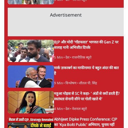
सर्वाधिक पढ़ी गयी खबरें
UPI पर प्रस्तावित शुल्क के पीछे ट्रंप का दबाव?
वीजा-मास्टरकार्ड को फायदा पहुँचाने की चर्चा
6 Min
•
विश्लेषण
•
नेशनल ब्यूरो
'E20- दाल में काला नहीं, पूरी दाल ही काली; वाहनों
को बरबाद कर रहा है इथेनॉल': राहुल
5 Min
•
देश
•
नेशनल ब्यूरो
Advertisement
BJP और मोदी ‘गॉडफादर’ भागवत की Gen Z पर