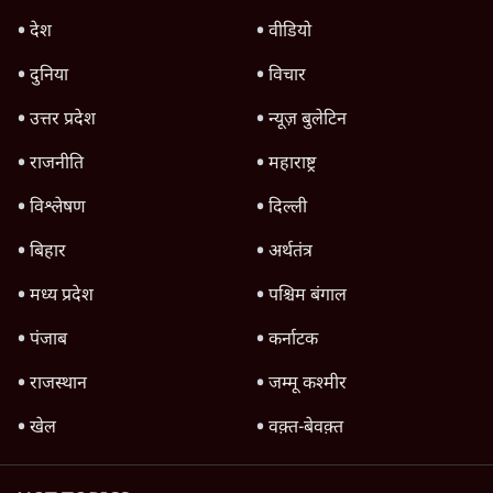
केरल में कौन बनेगा सीएमः ऐलान कल, राहुल नेताओं
से मिले, वेणुगोपाल पर सहमति?
4 Min
•
केरल
Advertisement
1345566
TOP CATEGORIES
देश
वीडियो
दुनिया
विचार
उत्तर प्रदेश
न्यूज़ बुलेटिन
राजनीति
महाराष्ट्र