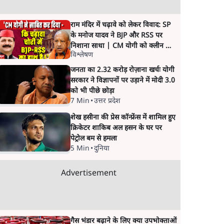
राम मंदिर में चढ़ावे को लेकर विवाद: SP
के मनोज यादव ने BJP और RSS पर
निशाना साधा | CM योगी को क्लीन चिट
विश्लेषण
मिली
जनता का 2.32 करोड़ रोज़ाना खर्चः योगी
सरकार ने विज्ञापनों पर उड़ाने में मोदी 3.0
को भी पीछे छोड़ा
7 Min
•
उत्तर प्रदेश
शेख हसीना की प्रेस कॉन्फ्रेंस में शामिल हुए
क्रिकेटर शाकिब अल हसन के घर पर
पेट्रोल बम से हमला
5 Min
•
दुनिया
Advertisement
गैस भंडार बढ़ाने के लिए क्या उपभोक्ताओं