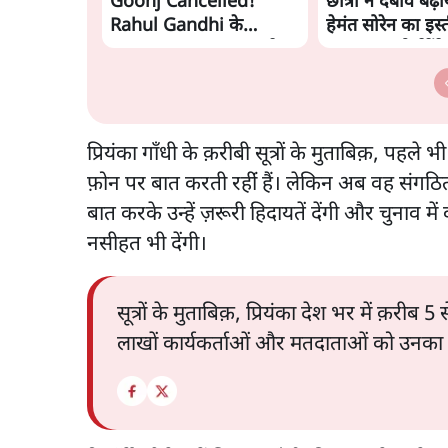
Goonj Cancelled!
छात्रों ने दबाव बढ
Rahul Gandhi के
हेमंत सोरेन का इस्
Student Outreach से
मांगा, 10 को घेरेंगे
डरी BJP? | Ashutosh
विधानसभा
प्रियंका गाँधी के क़रीबी सूत्रों के मुताबिक़, पहल
फ़ोन पर बात करती रहींं हैं। लेकिन अब वह संगठित
बात करके उन्हें ज़रूरी हिदायतें देंगी और चुनाव
नसीहत भी देंगी।
सूत्रों के मुताबिक़, प्रियंका देश भर में क़रीब 5
लाखों कार्यकर्ताओं और मतदाताओं को उनका र