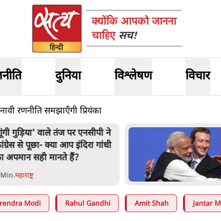
जनीति
दुनिया
विश्लेषण
विचार
ुनावी रणनीति समझाएँगी प्रियंका
संसदीय समिति-मेटा की बैठकः मार्क
ज़करबर्ग ने भारत सरकार से माफी
मांगी
5 Min
.
देश
rendra Modi
Rahul Gandhi
Amit Shah
Jantar M