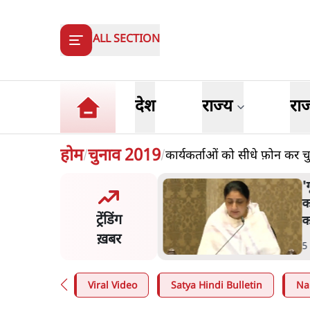
ALL SECTION
देश
राज्य
रा
होम
चुनाव 2019
कार्यकर्ताओं को सीधे फ़ोन कर च
/
/
'गूंगी गुड़िया' वाले तंज पर एनसीपी ने
कांग्रेस से पूछा- क्या आप इंदिरा गांधी
ट्रेंडिंग
का अपमान सही मानते हैं?
ख़बर
5 Min
.
महाराष्ट्र
Viral Video
Satya Hindi Bulletin
Na