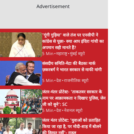
Advertisement
'गूंगी गुड़िया' वाले तंज पर एनसीपी ने
कांग्रेस से पूछा- क्या आप इंदिरा गांधी का
अपमान सही मानते हैं?
5 Min
•
महाराष्ट्र
•
मुंबई ब्यूरो
संसदीय समिति-मेटा की बैठकः मार्क
ज़करबर्ग ने भारत सरकार से माफी मांगी
5 Min
•
देश
•
राजनीतिक ब्यूरो
जंतर-मंतर प्रोटेस्ट- 'ताकतवर सरकार के
नाम पर आक्रामकता न दिखाए पुलिस, जेन
जी को सुने': SC
5 Min
•
देश
•
नेशनल ब्यूरो
जंतर मंतर प्रोटेस्ट: 'युवाओं को प्रताड़ित
किया जा रहा है, पर मोदी-शाह में बोलने
की हिम्मत नहीं'- राहुल