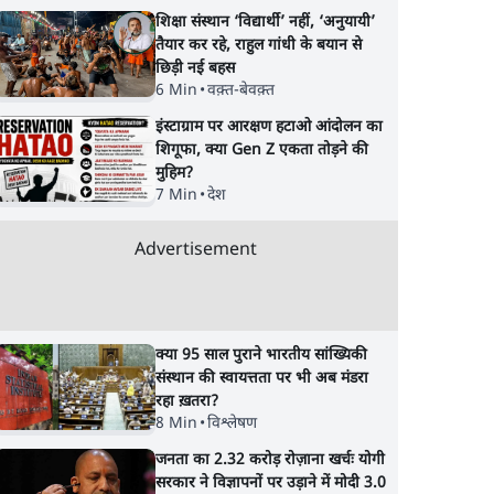
पद से इस्तीफ़े की पेशकश
किला, बीजेपी बढ़ाएगी
शिक्षा संस्थान ‘विद्यार्थी’ नहीं, ‘अनुयायी’
सक्रियता
तैयार कर रहे, राहुल गांधी के बयान से
छिड़ी नई बहस
6 Min
•
वक़्त-बेवक़्त
इंस्टाग्राम पर आरक्षण हटाओ आंदोलन का
शिगूफा, क्या Gen Z एकता तोड़ने की
मुहिम?
7 Min
•
देश
Advertisement
क्या 95 साल पुराने भारतीय सांख्यिकी
संस्थान की स्वायत्तता पर भी अब मंडरा
रहा ख़तरा?
8 Min
•
विश्लेषण
जनता का 2.32 करोड़ रोज़ाना खर्चः योगी
सरकार ने विज्ञापनों पर उड़ाने में मोदी 3.0