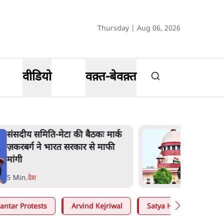
Thursday | Aug 06, 2026
वीडियो
वक़्त-बेवक़्त
जंतर-मंतर प्रोटेस्ट- 'ताकतवर सरकार
के नाम पर आक्रामकता न दिखाए
पुलिस, जेन जी को सुने': SC
5 Min
.
देश
antar Protests
Arvind Kejriwal
Satya Hindi
Moh