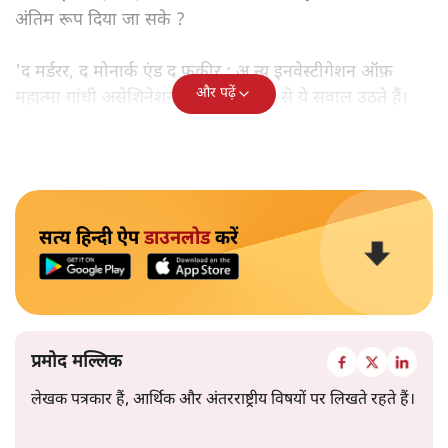
अंतिम रूप दिया जा सके ?
'द मर्डरर, द मोनार्क एंड द फ़कीर : अ न्यू इनवेस्टीगेशन ऑफ़
और पढ़ें
महात्मा गांधी असेशिनेशन' नामक किताब से ये सवाल उठते हैं।
सत्य हिन्दी ऐप
डाउनलोड
करें
प्रमोद मल्लिक
लेखक पत्रकार हैं, आर्थिक और अंतरराष्ट्रीय विषयों पर लिखते रहते हैं।