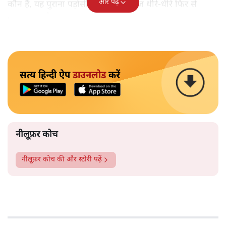
और पढ़ें
कौन हैं, यह पुराना पड़ोसी जिसे भारत आज धीरे-धीरे फिर से
पहचान रहा है?
सत्य हिन्दी ऐप
डाउनलोड
करें
नीलूफ़र कोच
नीलूफ़र कोच
की और स्टोरी पढ़ें