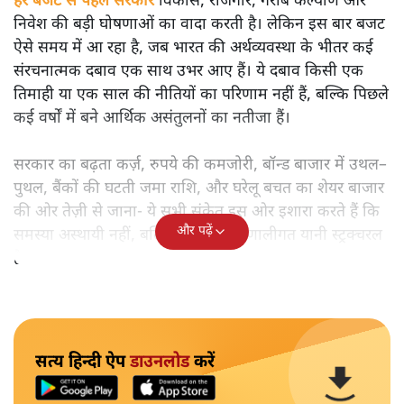
हर बजट से पहले सरकार
विकास, रोजगार, गरीब कल्याण और
निवेश की बड़ी घोषणाओं का वादा करती है। लेकिन इस बार बजट
ऐसे समय में आ रहा है, जब भारत की अर्थव्यवस्था के भीतर कई
संरचनात्मक दबाव एक साथ उभर आए हैं। ये दबाव किसी एक
तिमाही या एक साल की नीतियों का परिणाम नहीं हैं, बल्कि पिछले
कई वर्षों में बने आर्थिक असंतुलनों का नतीजा हैं।
सरकार का बढ़ता कर्ज़, रुपये की कमजोरी, बॉन्ड बाजार में उथल–
पुथल, बैंकों की घटती जमा राशि, और घरेलू बचत का शेयर बाजार
की ओर तेज़ी से जाना- ये सभी संकेत इस ओर इशारा करते हैं कि
और पढ़ें
समस्या अस्थायी नहीं, बल्कि गहरी और प्रणालीगत यानी स्ट्रक्चरल
है।
सत्य हिन्दी ऐप
डाउनलोड
करें