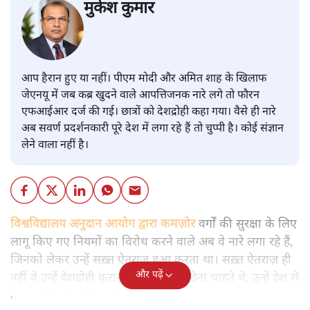
मुकेश कुमार
आप हैरान हुए या नहीं। पीएम मोदी और अमित शाह के खिलाफ
जेएनयू में जब कब्र खुदने वाले आपत्तिजनक नारे लगे तो फौरन
एफआईआर दर्ज की गई। छात्रों को देशद्रोही कहा गया। वैसे ही नारे
अब सवर्ण प्रदर्शनकारी पूरे देश में लगा रहे हैं तो चुप्पी है। कोई संज्ञान
लेने वाला नहीं है।
विश्वविद्यालय अनुदान आयोग द्वारा कमज़ोर
वर्गों की सुरक्षा के लिए
लागू किए गए नियमों का विरोध करने वाले अब वे नारे लगा रहे हैं,
जिनको लेकर उन्हें सख़्त ऐतराज़ हुआ करता था। सख़्त ऐतराज़ ही
और पढ़ें
नहीं वे उन्हें देशद्रोही करार देकर जेल भेज देना चाहते थे, उन्हें देश से
बाहर चले जाने को कह रहे थे।