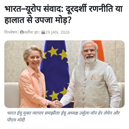
भारत–यूरोप संवाद: दूरदर्शी रणनीति या
हालात से उपजा मोड़?
विश्लेषण
|
सतीश झा
|
29 JAN, 2026
भारत ईयू मुक्त व्यापार समझौताः ईयू अध्यक्ष उर्सुला वॉन डेर लेयेन और
पीएम मोदी