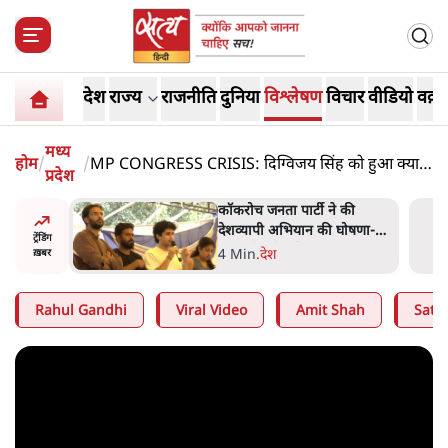
देश
राज्य
राजनीति
दुनिया
विश्लेषण
विचार
वीडियो
वक़्त
मध्य
होम
/
/
MP CONGRESS CRISIS: दिग्विजय सिंह को हुआ क्या
प्रदेश
है? जीतू पटवारी को दलाल बताया?
ात्रों ने
कॉकरोच जनता पार्टी ने की
त सोरेन का
देशव्यापी अभियान की घोषणा-
ट्रेंडिंग
ंगे
'क्या बोलती पब्लिक'
4 Min
.
देश
ख़बर
Rahul Gandhi
Viral Video
Amit Shah
Satya