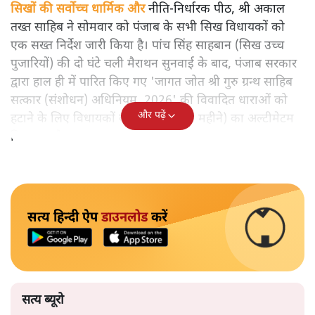
सिखों की सर्वोच्च धार्मिक और
नीति-निर्धारक पीठ, श्री अकाल
तख्त साहिब ने सोमवार को पंजाब के सभी सिख विधायकों को
एक सख्त निर्देश जारी किया है। पांच सिंह साहबान (सिख उच्च
पुजारियों) की दो घंटे चली मैराथन सुनवाई के बाद, पंजाब सरकार
द्वारा हाल ही में पारित किए गए 'जागत जोत श्री गुरु ग्रन्थ साहिब
सत्कार (संशोधन) अधिनियम, 2026' की विवादित धाराओं को
और पढ़ें
हटाने के लिए विधायकों को 30 दिन (एक महीने) का अल्टीमेटम
दिया गया है।
सत्य हिन्दी ऐप
डाउनलोड
करें
सत्य ब्यूरो