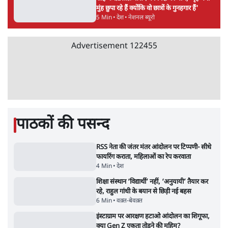
भारत सरकार से माफी मांगी
5 Min
•
देश
•
राजनीतिक ब्यूरो
Advertisement
जंतर-मंतर प्रोटेस्ट- 'ताकतवर सरकार के नाम पर
आक्रामकता न दिखाए पुलिस, जेन जी को सुने': SC
5 Min
•
देश
•
नेशनल ब्यूरो
जंतर मंतर प्रोटेस्ट: 'युवाओं को प्रताड़ित किया जा रहा
है, पर मोदी-शाह में बोलने की हिम्मत नहीं'- राहुल
7 Min
•
देश
•
नेशनल ब्यूरो
पेंटर प्रशांत की दर्दनाक दास्तान- जंतर मंतर पर पैलेट
गन से 5 नहीं, 6 लोग घायल हुए
6 Min
•
देश
•
नेशनल ब्यूरो
क्या 95 साल पुराने भारतीय सांख्यिकी संस्थान की
स्वायत्तता पर भी अब मंडरा रहा ख़तरा?
8 Min
•
विश्लेषण
•
सत्य ब्यूरो