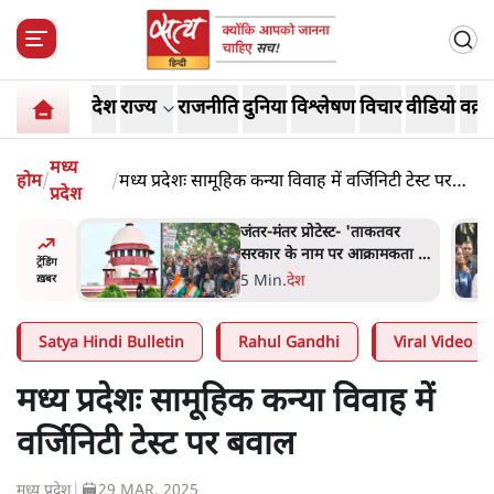
देश
राज्य
राजनीति
दुनिया
विश्लेषण
विचार
वीडियो
वक़्त
मध्य
होम
/
/
मध्य प्रदेशः सामूहिक कन्या विवाह में वर्जिनिटी टेस्ट पर
प्रदेश
बवाल
 बैठकः
जंतर-मंतर प्रोटेस्ट- 'ताकतवर
 सरकार से
सरकार के नाम पर आक्रामकता न
ट्रेंडिंग
दिखाए पुलिस, जेन जी को सुने':
5 Min
.
देश
ख़बर
SC
Satya Hindi Bulletin
Rahul Gandhi
Viral Video
मध्य प्रदेशः सामूहिक कन्या विवाह में
वर्जिनिटी टेस्ट पर बवाल
मध्य प्रदेश
|
29 MAR, 2025