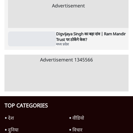
मूंग दाल प्रोटेस्टः मध्य प्रदेश के हज़ारों किसान भोपाल
पहुंचे, 100% एमएसपी की मांग
5 Min
•
मध्य प्रदेश
BJP के अंदर बगावत!, 'अब क्या करेंगे मोदी-शाह?'
| Narottam Mishra
मध्य प्रदेश
Advertisement
भाजपा को डैमेज करने वाली ‘खबरें’ कौन और क्यों
लीक कर रहा है?
7 Min
•
मध्य प्रदेश
एमपी: नरोत्तम मिश्रा का टिकट कटा तो बवाल,
बीजेपी जिलाध्यक्ष की कार्यकारिणी का इस्तीफा
6 Min
•
मध्य प्रदेश
दिग्विजय सिंह का राजनीति से संन्यास, अब धर्म के
लिए लड़ेंगे
3 Min
•
मध्य प्रदेश