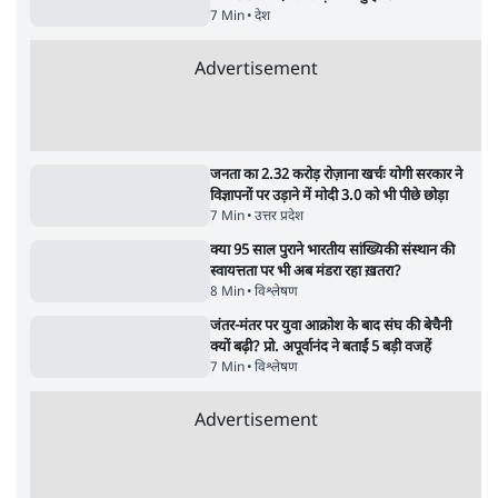
शाह के ख़िलाफ़ संसद में विपक्ष का मार्च, 'गृह मंत्री
मुंह छुपा रहे हैं क्योंकि वो छात्रों के गुनहगार हैं'
5 Min
•
देश
•
नेशनल ब्यूरो
Advertisement
122455
पाठकों की पसन्द
RSS नेता की जंतर मंतर आंदोलन पर टिप्पणी- सीधे
फायरिंग कराता, महिलाओं का रेप करवाता
4 Min
•
देश
शिक्षा संस्थान ‘विद्यार्थी’ नहीं, ‘अनुयायी’ तैयार कर
रहे, राहुल गांधी के बयान से छिड़ी नई बहस
6 Min
•
वक़्त-बेवक़्त
इंस्टाग्राम पर आरक्षण हटाओ आंदोलन का शिगूफा,