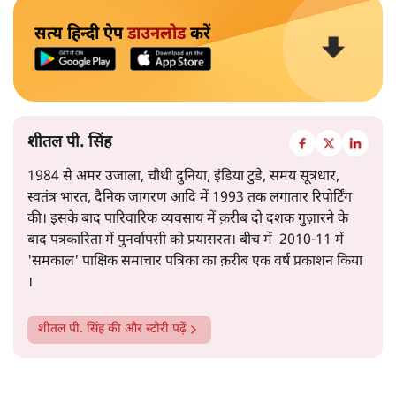
कई वर्षों में बने आर्थिक असंतुलनों का नतीजा हैं।
सरकार का बढ़ता कर्ज़, रुपये की कमजोरी, बॉन्ड बाजार में उथल–
पुथल, बैंकों की घटती जमा राशि, और घरेलू बचत का शेयर बाजार
की ओर तेज़ी से जाना- ये सभी संकेत इस ओर इशारा करते हैं कि
और पढ़ें
समस्या अस्थायी नहीं, बल्कि गहरी और प्रणालीगत यानी स्ट्रक्चरल
है।
सत्य हिन्दी ऐप
डाउनलोड
करें
शीतल पी. सिंह
1984 से अमर उजाला, चौथी दुनिया, इंडिया टुडे, समय सूत्रधार,