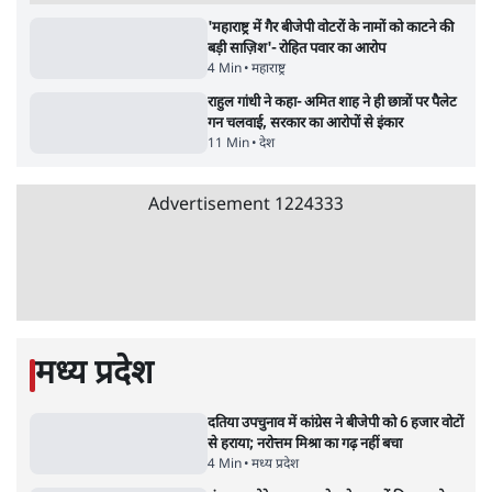
क्या Gen Z एकता तोड़ने की मुहिम?
7 Min
•
देश
Advertisement
जनता का 2.32 करोड़ रोज़ाना खर्चः योगी सरकार ने
विज्ञापनों पर उड़ाने में मोदी 3.0 को भी पीछे छोड़ा
7 Min
•
उत्तर प्रदेश
क्या 95 साल पुराने भारतीय सांख्यिकी संस्थान की
स्वायत्तता पर भी अब मंडरा रहा ख़तरा?
8 Min
•
विश्लेषण
जंतर-मंतर पर युवा आक्रोश के बाद संघ की बेचैनी
क्यों बढ़ी? प्रो. अपूर्वानंद ने बताईं 5 बड़ी वजहें
7 Min
•
विश्लेषण
Advertisement