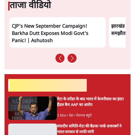
11 Min
•
व्यंग्य/उलटबाँसी
'अमित शाह के संसद में आने पर विचार करे सरकार':
राज्यसभा सभापति ने केंद्र से कहा
5 Min
•
देश
Advertisement
कॉकरोच जनता पार्टी ने की देशव्यापी अभियान की
घोषणा- 'क्या बोलती पब्लिक'
4 Min
•
देश
झारखंड के आंदोलनकारी छात्रों ने दबाव बढ़ाया,
सीएम हेमंत सोरेन का इस्तीफा मांगा, 10 को घेरेंगे
विधानसभा
4 Min
•
झारखंड