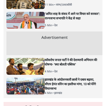
का 'Kya Bolti Public' अभियान, चुनाव नहीं
लड़ेगी CJP!
दिल्ली
Urmilesh Exposes Voter List Plan: क्या
पिछड़ों और दलितों का वोट काट देगी BJP?
विश्लेषण
भागवत बोले- 'जेन ज़ी पर आँख मूंदकर भरोसा,
आंदोलन देश-विरोधी नहीं'; अतुल लिमये बोले थे-
'एंटी नेशनल'
6 Min
•
देश
Advertisement
अतीक अहमद के बेटे अबान अहमद की सड़क हादसे
में मौत, जेल में बंद भाई से मिलने जा रहे थे
5 Min
•
उत्तर प्रदेश
उलटबांसीः राष्ट्र के चरित्र की मरम्मत जारी है