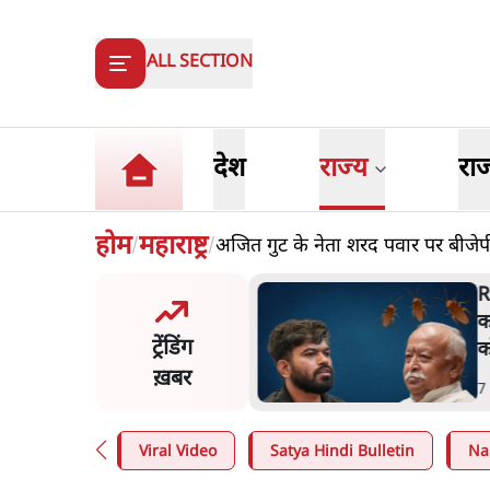
ALL SECTION
देश
राज्य
रा
होम
महाराष्ट्र
अजित गुट के नेता शरद पवार पर बीजेपी 
/
/
विवादः आप के पीएम आवास
R
 को रोका, धरने पर बैठे
क
ट्रेंडिंग
ीवाल-सिसोदिया
क
ख़बर
n
.
देश
7
Viral Video
Satya Hindi Bulletin
Na