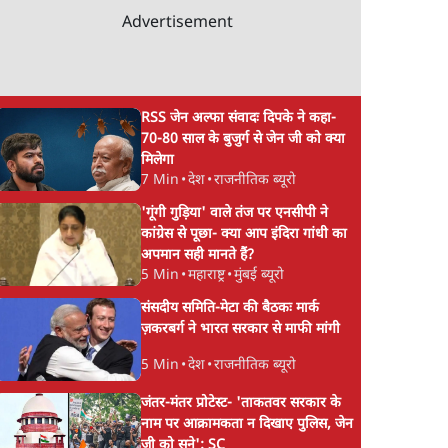
Advertisement
RSS जेन अल्फा संवादः दिपके ने कहा-
70-80 साल के बुजुर्ग से जेन जी को क्या
मिलेगा
7 Min
•
देश
•
राजनीतिक ब्यूरो
'गूंगी गुड़िया' वाले तंज पर एनसीपी ने
कांग्रेस से पूछा- क्या आप इंदिरा गांधी का
अपमान सही मानते हैं?
5 Min
•
महाराष्ट्र
•
मुंबई ब्यूरो
संसदीय समिति-मेटा की बैठकः मार्क
ज़करबर्ग ने भारत सरकार से माफी मांगी
5 Min
•
देश
•
राजनीतिक ब्यूरो
जंतर-मंतर प्रोटेस्ट- 'ताकतवर सरकार के
नाम पर आक्रामकता न दिखाए पुलिस, जेन
जी को सुने': SC