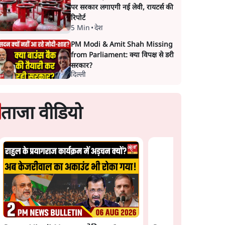
पर सरकार लगाएगी नई लेवी, रायटर्स की
रिपोर्ट
5 Min
•
देश
PM Modi & Amit Shah Missing
from Parliament: क्या विपक्ष से डरी
सरकार?
दिल्ली
ताजा वीडियो
Satya Hindi News
बुलेटिन । 6 अगस्त, सु
बजे की ख़बरें
द भारत
राम मंदिर में चढ़ावे को लेकर
ा हैंडल
विवाद: SP के मनोज यादव ने
BJP और RSS पर निशाना