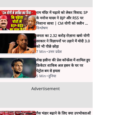
राम मंदिर में चढ़ावे को लेकर विवाद: SP
के मनोज यादव ने BJP और RSS पर
निशाना साधा | CM योगी को क्लीन चिट
विश्लेषण
मिली
जनता का 2.32 करोड़ रोज़ाना खर्चः योगी
सरकार ने विज्ञापनों पर उड़ाने में मोदी 3.0
को भी पीछे छोड़ा
7 Min
•
उत्तर प्रदेश
शेख हसीना की प्रेस कॉन्फ्रेंस में शामिल हुए
क्रिकेटर शाकिब अल हसन के घर पर
पेट्रोल बम से हमला
5 Min
•
दुनिया
Advertisement
गैस भंडार बढ़ाने के लिए क्या उपभोक्ताओं