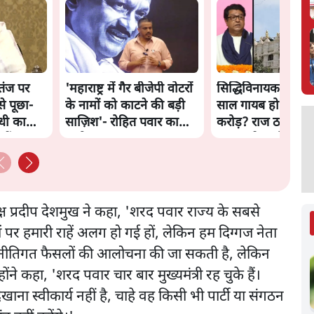
 तंज पर
'महाराष्ट्र में गैर बीजेपी वोटरों
सिद्धिविनायक मंदिर 
से पूछा-
के नामों को काटने की बड़ी
साल गायब हो रहे थे 
ंधी का
साज़िश'- रोहित पवार का
करोड़? राज ठाकरे क
हैं?
आरोप
सरकार ने मांगी रिपोर्ट
क्ष प्रदीप देशमुख ने कहा, 'शरद पवार राज्य के सबसे
दों पर हमारी राहें अलग हो गई हों, लेकिन हम दिग्गज नेता
के नीतिगत फैसलों की आलोचना की जा सकती है, लेकिन
े कहा, 'शरद पवार चार बार मुख्यमंत्री रह चुके हैं।
दिखाना स्वीकार्य नहीं है, चाहे वह किसी भी पार्टी या संगठन