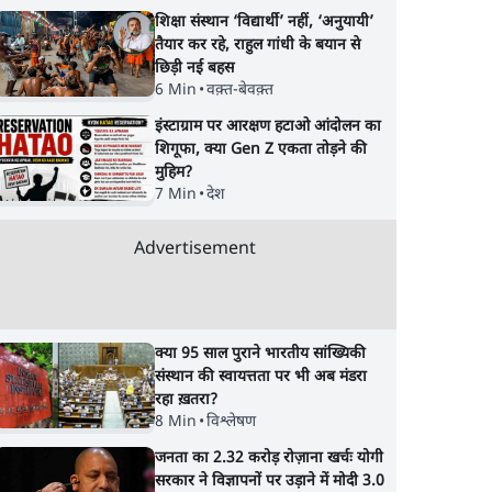
शिक्षा संस्थान ‘विद्यार्थी’ नहीं, ‘अनुयायी’
तैयार कर रहे, राहुल गांधी के बयान से
छिड़ी नई बहस
6 Min
•
वक़्त-बेवक़्त
इंस्टाग्राम पर आरक्षण हटाओ आंदोलन का
शिगूफा, क्या Gen Z एकता तोड़ने की
मुहिम?
7 Min
•
देश
Advertisement
क्या 95 साल पुराने भारतीय सांख्यिकी
संस्थान की स्वायत्तता पर भी अब मंडरा
रहा ख़तरा?
8 Min
•
विश्लेषण
जनता का 2.32 करोड़ रोज़ाना खर्चः योगी
सरकार ने विज्ञापनों पर उड़ाने में मोदी 3.0