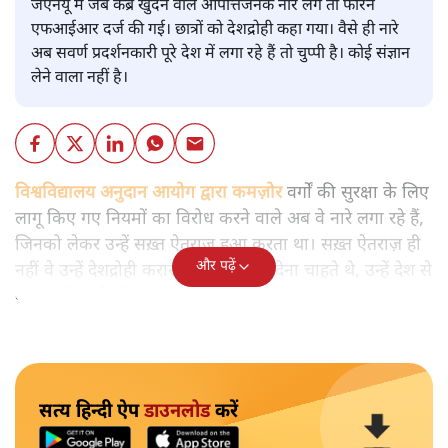
जेएनयू में जब कब्र खुदने वाले आपत्तिजनक नारे लगे तो फौरन
एफआईआर दर्ज की गई। छात्रों को देशद्रोही कहा गया। वैसे ही नारे
अब सवर्ण प्रदर्शनकारी पूरे देश में लगा रहे हैं तो चुप्पी है। कोई संज्ञान
लेने वाला नहीं है।
विश्वविद्यालय अनुदान आयोग द्वारा कमज़ोर
वर्गों की सुरक्षा के लिए
लागू किए गए नियमों का विरोध करने वाले अब वे नारे लगा रहे हैं,
जिनको लेकर उन्हें सख़्त ऐतराज़ हुआ करता था। सख़्त ऐतराज़ ही
और पढ़ें
नहीं वे उन्हें देशद्रोही करार देकर जेल भेज देना चाहते थे, उन्हें देश से
बाहर चले जाने को कह रहे थे।
सत्य हिन्दी ऐप
डाउनलोड
करें