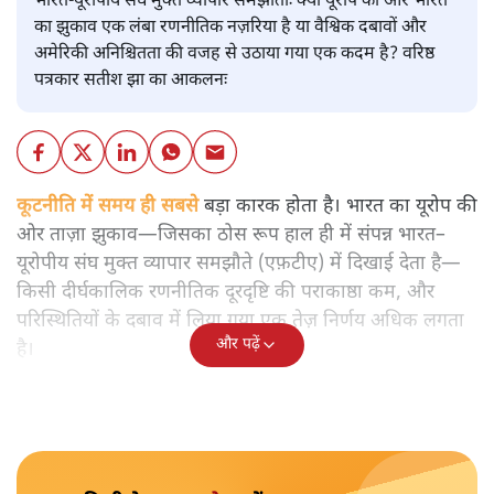
भारत-यूरोपीय संघ मुक्त व्यापार समझौताः क्या यूरोप की ओर भारत
का झुकाव एक लंबा रणनीतिक नज़रिया है या वैश्विक दबावों और
अमेरिकी अनिश्चितता की वजह से उठाया गया एक कदम है? वरिष्ठ
पत्रकार सतीश झा का आकलनः
कूटनीति में समय ही सबसे
बड़ा कारक होता है। भारत का यूरोप की
ओर ताज़ा झुकाव—जिसका ठोस रूप हाल ही में संपन्न भारत–
यूरोपीय संघ मुक्त व्यापार समझौते (एफ़टीए) में दिखाई देता है—
किसी दीर्घकालिक रणनीतिक दूरदृष्टि की पराकाष्ठा कम, और
परिस्थितियों के दबाव में लिया गया एक तेज़ निर्णय अधिक लगता
और पढ़ें
है।