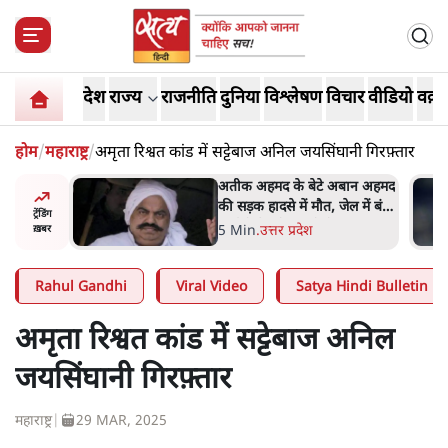
देश
राज्य
राजनीति
दुनिया
विश्लेषण
विचार
वीडियो
वक़्त
होम
/
महाराष्ट्र
/
अमृता रिश्वत कांड में सट्टेबाज अनिल जयसिंघानी गिरफ़्तार
तीक अहमद के बेटे अबान अहमद
शेख हसीना की प्रेस कॉन्फ्
ी सड़क हादसे में मौत, जेल में बंद
शामिल हुए क्रिकेटर 
ट्रेंडिंग
ाई से मिलने जा रहे थे
हसन के घर पर पेट्रोल
 Min
.
उत्तर प्रदेश
5 Min
.
दुनिया
ख़बर
Rahul Gandhi
Viral Video
Satya Hindi Bulletin
अमृता रिश्वत कांड में सट्टेबाज अनिल
जयसिंघानी गिरफ़्तार
महाराष्ट्र
|
29 MAR, 2025