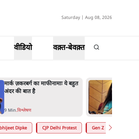
Saturday | Aug 08, 2026
वीडियो
वक़्त-बेवक़्त
महुआ मोइत्रा से SC ने कहा- ' अंडों से
क्यों डरती हैं? स्वतंत्रता सेनानी सीने पर
गोली खाते थे'
4 Min
.
देश
bhijeet Dipke
CJP Delhi Protest
Gen Z
Satya Hin