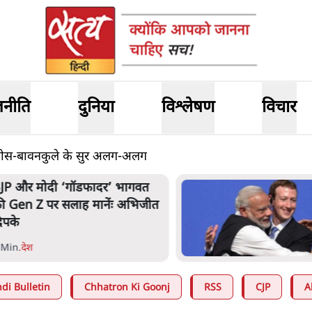
जनीति
दुनिया
विश्लेषण
विचार
वीस-बावनकुले के सुर अलग-अलग
ार्क ज़करबर्ग का माफीनामाः ये बहुत
ंदर की बात है
 Min
.
विश्लेषण
di Bulletin
Chhatron Ki Goonj
RSS
CJP
A