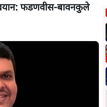
 बयान: फडणवीस-बावनकुले