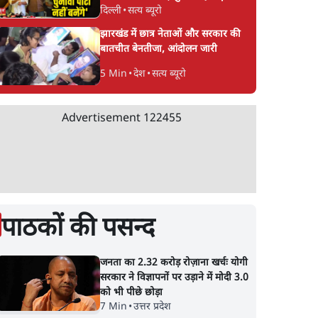
दिल्ली
•
सत्य ब्यूरो
CJP!
झारखंड में छात्र नेताओं और सरकार की
बातचीत बेनतीजा, आंदोलन जारी
5 Min
•
देश
•
सत्य ब्यूरो
Advertisement
122455
पाठकों की पसन्द
जनता का 2.32 करोड़ रोज़ाना खर्चः योगी
सरकार ने विज्ञापनों पर उड़ाने में मोदी 3.0
को भी पीछे छोड़ा
7 Min
•
उत्तर प्रदेश