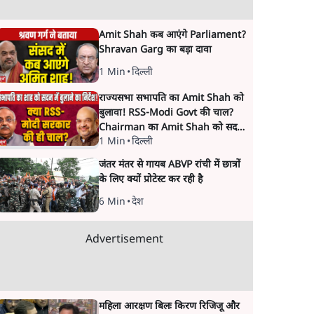
Amit Shah कब आएंगे Parliament?
Shravan Garg का बड़ा दावा
1 Min
•
दिल्ली
राज्यसभा सभापति का Amit Shah को
बुलावा! RSS-Modi Govt की चाल?
Chairman का Amit Shah को सदन
1 Min
•
दिल्ली
में बयान देने का संकेत क्यों? Senior
journalist Vinod Agnihotri ने इसे
जंतर मंतर से गायब ABVP रांची में छात्रों
Modi Government और RSS की
के लिए क्यों प्रोटेस्ट कर रही है
संभावित strategy से जोड़कर बड़ा
सवाल उठाया है।
6 Min
•
देश
Advertisement
महिला आरक्षण बिलः किरण रिजिजू और