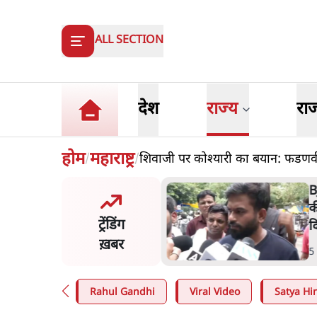
ALL SECTION
देश
राज्य
रा
होम
महाराष्ट्र
शिवाजी पर कोश्यारी का बयान: फडण
/
/
और मोदी ‘गॉडफादर’ भागवत
म
en Z पर सलाह मानेंः अभिजीत
अ
ट्रेंडिंग
े
ख़बर
n
.
देश
9
Rahul Gandhi
Viral Video
Satya Hin