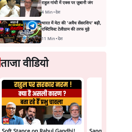
राहुल गांधी में एक्स पर ज़ुबानी जंग
4 Min
•
देश
भारत में मेटा की 'अवैध सेंसरशिप' बढ़ी,
एक्टिविस्ट टेलीग्राम की तरफ मुड़े
11 Min
•
देश
ताजा वीडियो
Soft Stance on Rahul Gandhi!
Sangh Parivar Ri