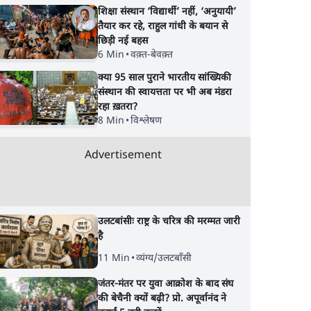
शिक्षा संस्थान ‘विद्यार्थी’ नहीं, ‘अनुयायी’
तैयार कर रहे, राहुल गांधी के बयान से
छिड़ी नई बहस
6 Min
•
वक़्त-बेवक़्त
क्या 95 साल पुराने भारतीय सांख्यिकी
संस्थान की स्वायत्तता पर भी अब मंडरा
रहा ख़तरा?
8 Min
•
विश्लेषण
Advertisement
उलटबांसीः राष्ट्र के चरित्र की मरम्मत जारी
है
11 Min
•
व्यंग्य/उलटबाँसी
जंतर-मंतर पर युवा आक्रोश के बाद संघ
की बेचैनी क्यों बढ़ी? प्रो. अपूर्वानंद ने