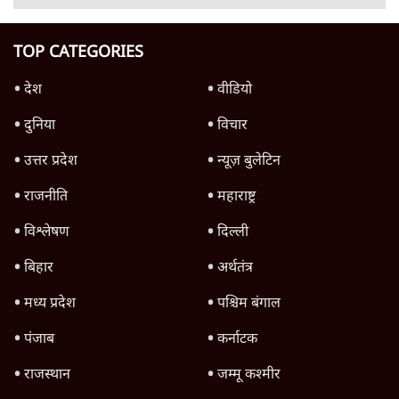
'महाराष्ट्र में गैर बीजेपी वोटरों के नामों को काटने की
बड़ी साज़िश'- रोहित पवार का आरोप
4 Min
•
महाराष्ट्र
पीएम केयर्स फंडः मार्च 2023 के बाद कोई हिसाब-
किताब नहीं, द हिन्दू की पड़ताल
4 Min
•
देश
Advertisement
1224333
महाराष्ट्र
तरुण तेजपाल को 2013 के रेप केस में 10 साल की
जेल, बॉम्बे हाई कोर्ट ने सुनाई सजा
6 Min
•
महाराष्ट्र
'गूंगी गुड़िया' वाले तंज पर एनसीपी ने कांग्रेस से पूछा-