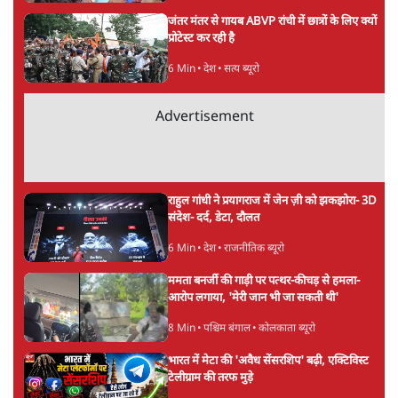
Advertisement
झारखंड प्रोटेस्ट: JPSC परीक्षा रद्द होगी, लेकिन छात्र
CBI जांच की मांग पर अड़े; धरना-प्रदर्शन जारी
8 Min
•
झारखंड
ममता बनर्जी की गाड़ी पर पत्थर-कीचड़ से हमला-
आरोप लगाया, 'मेरी जान भी जा सकती थी'
8 Min
•
पश्चिम बंगाल
अगस्त क्रांति आंदोलन में जनता की एकजुटता कायम
रहती तो देश का विभाजन संभव नहीं था!
16 Min
•
विचार
Advertisement