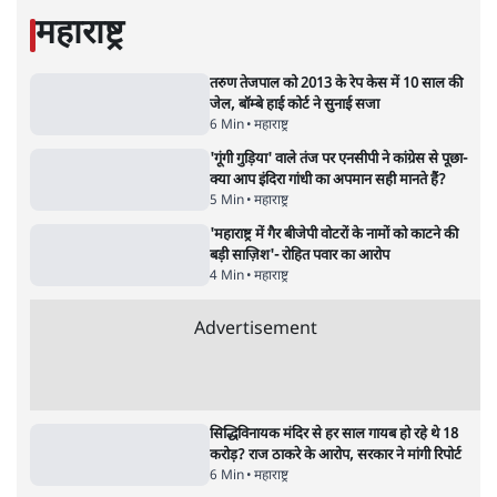
7 Min
•
दुनिया
•
विदेश डेस्क
Advertisement
122455
पाठकों की पसन्द
जनता का 2.32 करोड़ रोज़ाना खर्चः योगी सरकार ने
विज्ञापनों पर उड़ाने में मोदी 3.0 को भी पीछे छोड़ा
7 Min
•
उत्तर प्रदेश
शिक्षा संस्थान ‘विद्यार्थी’ नहीं, ‘अनुयायी’ तैयार कर
रहे, राहुल गांधी के बयान से छिड़ी नई बहस
6 Min
•
वक़्त-बेवक़्त
क्या 95 साल पुराने भारतीय सांख्यिकी संस्थान की
स्वायत्तता पर भी अब मंडरा रहा ख़तरा?