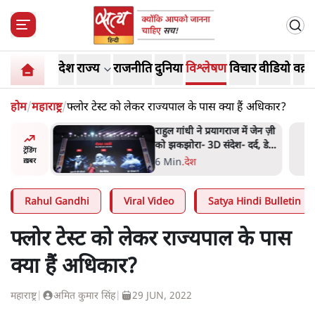
देश
राज्य
राजनीति
दुनिया
विश्लेषण
विचार
वीडियो
वक़्त
होम
/
महाराष्ट्र
/
फ्लोर टेस्ट को लेकर राज्यपाल के पास क्या हैं अधिकार?
 रांची में
राहुल गांधी ने प्रयागराज में जेन ज़ी
ेस्ट कर रही
को झकझोरा- 3D संदेश- दर्द, डेटा,
ट्रेंडिंग
दौलत
6 Min
.
देश
ख़बर
Rahul Gandhi
Viral Video
Satya Hindi Bulletin
फ्लोर टेस्ट को लेकर राज्यपाल के पास
क्या हैं अधिकार?
महाराष्ट्र
|
अमित कुमार सिंह
|
29 JUN, 2022