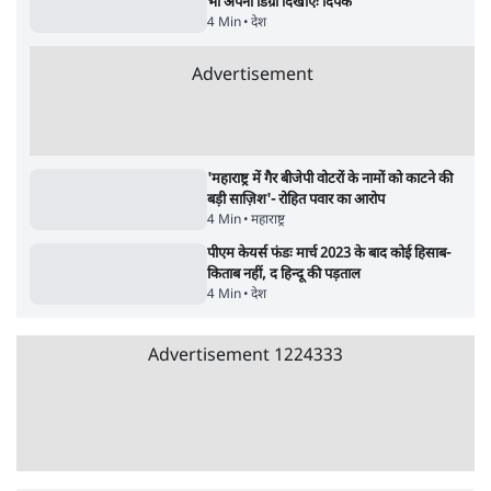
राहुल गांधी ने प्रयागराज में जेन ज़ी को झकझोरा- 3D
संदेश- दर्द, डेटा, दौलत
6 Min
•
देश
•
राजनीतिक ब्यूरो
ममता बनर्जी की गाड़ी पर पत्थर-कीचड़ से हमला-
आरोप लगाया, 'मेरी जान भी जा सकती थी'
8 Min
•
पश्चिम बंगाल
•
कोलकाता ब्यूरो
भारत में मेटा की 'अवैध सेंसरशिप' बढ़ी, एक्टिविस्ट
टेलीग्राम की तरफ मुड़े
11 Min
•
देश
•
यूसुफ किरमानी
जेन-ज़ी के लिए नहीं, संघ की राजनैतिक हेजेमनी
बचाने आए हैं मोहन भागवत!
14 Min
•
विमर्श
•
वंदिता मिश्रा
ईरान ने जारी किया मुजतबा खामेनेई का वीडियो;
स्वास्थ्य पर इसराइली मीडिया में चल रही थीं अफवाहें