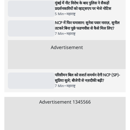
8 Min
•
विश्लेषण
Advertisement
उलटबांसीः राष्ट्र के चरित्र की मरम्मत जारी है
11 Min
•
व्यंग्य/उलटबाँसी
Parliament LIVE | हंगामे के बीच फिर शुरू हुई
संसद | 2 Bills Today
दिल्ली
मैं अपने सारे सर्टिफिकेट दिखाने को तैयार, मोदी जी
भी अपनी डिग्री दिखाएंः दिपके
4 Min
•
देश
Advertisement