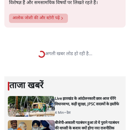
सत्य हिन्दी ऐप
डाउनलोड
करें
आलोक जोशी
लेखक सीएनबीसी आवाज़ के पूर्व संपादक हैं, आर्थिक मामलाों के
विशेषज्ञ हैं और समसामयिक विषयों पर लिखते रहते हैं।
आलोक जोशी
की और स्टोरी पढ़ें