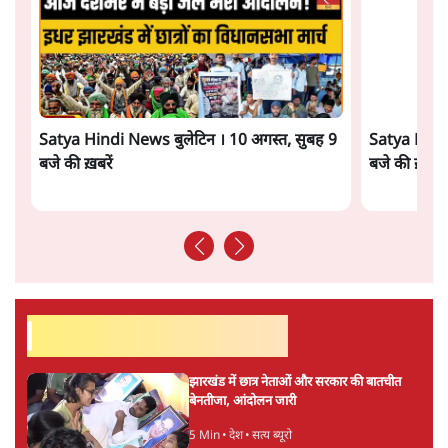
अगली खबर लोड हो रही है...
ताजा खबरें
Live झारखंड के आंदोलनकारी छात्र आज घेरेंगे
विधानसभा, कड़ी सुरक्षा, JPSC सदस्यों के इस्तीफे
4 Min
•
देश
बीजेपी-अकाली गठबंधन हुआ तो ये पुराने गठबंधन
की वापसी के बजाय क्यों होगा नया राजनीतिक
प्रयोग?
7 Min
•
पंजाब
उमर खालिद की किताब पर चर्चा के लिए
ऑडिटोरियम की बुकिंग JNU ने रद्द की, कहा- 'अधूरी
जानकारी दी'
6 Min
•
देश