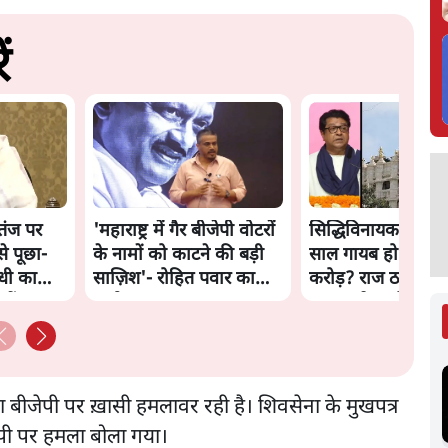
ं
 तंज पर
'महाराष्ट्र में गैर बीजेपी वोटरों
सिद्धिविनायक मंदिर 
से पूछा-
के नामों को काटने की बड़ी
साल गायब हो रहे थे 
ंधी का
साज़िश'- रोहित पवार का
करोड़? राज ठाकरे क
हैं?
आरोप
सरकार ने मांगी रिपोर्ट
ेना बीजेपी पर ख़ासी हमलावर रही है। शिवसेना के मुखपत्र
जेपी पर हमला बोला गया।