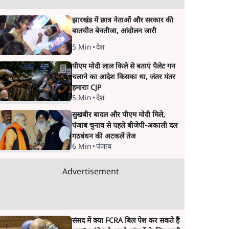
झारखंड में छात्र नेताओं और सरकार की
बातचीत बेनतीजा, आंदोलन जारी
5 Min
•
देश
पीएम मोदी लाल किले से बताएं पैलेट गन
चलाने का आदेश किसका था, जंतर मंतर
हमाराः CJP
5 Min
•
देश
सुखबीर बादल और पीएम मोदी मिले,
पंजाब चुनाव से पहले बीजेपी-अकाली दल
गठबंधन की अटकलें तेज
6 Min
•
पंजाब
Advertisement
संसद में क्या FCRA बिल पेश कर सकते हैं