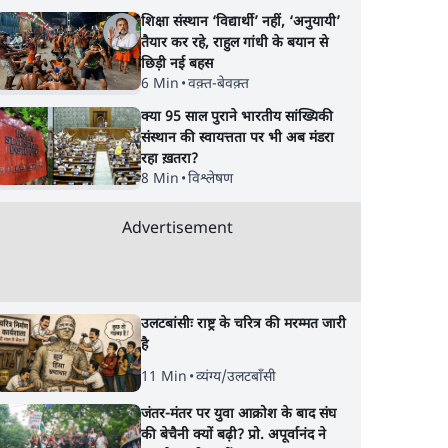
शिक्षा संस्थान ‘विद्यार्थी’ नहीं, ‘अनुयायी’
तैयार कर रहे, राहुल गांधी के बयान से
छिड़ी नई बहस
6 Min
•
वक़्त-बेवक़्त
क्या 95 साल पुराने भारतीय सांख्यिकी
संस्थान की स्वायत्तता पर भी अब मंडरा
रहा ख़तरा?
8 Min
•
विश्लेषण
Advertisement
उलटबांसीः राष्ट्र के चरित्र की मरम्मत जारी
है
11 Min
•
व्यंग्य/उलटबाँसी
जंतर-मंतर पर युवा आक्रोश के बाद संघ
की बेचैनी क्यों बढ़ी? प्रो. अपूर्वानंद ने