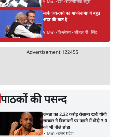
5 Min
•
देश
•
राजनीतिक ब्यूरो
मार्क ज़करबर्ग का माफीनामाः ये बहुत
अंदर की बात है
9 Min
•
विश्लेषण
•
शीतल पी. सिंह
Advertisement
122455
से हर
मुंबई में नीट विरोध के बाद
NCP में फिर घमासान: सुन
18
पुलिस ने सैकड़ों
पवार नाराज़, सुनील तट
े आरोप,
प्रदर्शनकारियों को व्हाट्सएप
बिना पूछे फडणवीस से क
पर भेजे नोटिस
मिल लिए?
पाठकों की पसन्द
जनता का 2.32 करोड़ रोज़ाना खर्चः योगी
सरकार ने विज्ञापनों पर उड़ाने में मोदी 3.0
को भी पीछे छोड़ा
7 Min
•
उत्तर प्रदेश