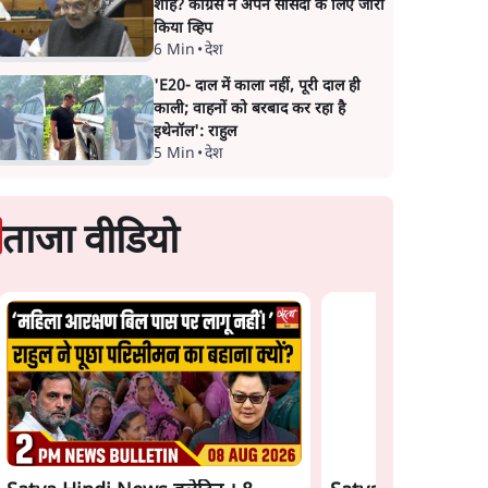
शाह? कांग्रेस ने अपने सांसदों के लिए जारी
किया व्हिप
6 Min
•
देश
'E20- दाल में काला नहीं, पूरी दाल ही
काली; वाहनों को बरबाद कर रहा है
इथेनॉल': राहुल
5 Min
•
देश
ताजा वीडियो