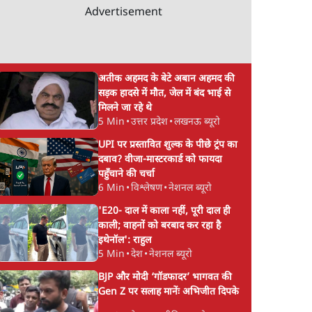
Advertisement
अतीक अहमद के बेटे अबान अहमद की
ैध
Satya Hindi News
झारखंड में छात्र नेताओ
सड़क हादसे में मौत, जेल में बंद भाई से
मिलने जा रहे थे
विस्ट
बुलेटिन । 8 अगस्त, सुबह 11
सरकार की बातचीत बेन
5 Min
•
उत्तर प्रदेश
•
लखनऊ ब्यूरो
बजे की ख़बरें
आंदोलन जारी
UPI पर प्रस्तावित शुल्क के पीछे ट्रंप का
दबाव? वीजा-मास्टरकार्ड को फायदा
पहुँचाने की चर्चा
6 Min
•
विश्लेषण
•
नेशनल ब्यूरो
'E20- दाल में काला नहीं, पूरी दाल ही
काली; वाहनों को बरबाद कर रहा है
इथेनॉल': राहुल
5 Min
•
देश
•
नेशनल ब्यूरो
BJP और मोदी ‘गॉडफादर’ भागवत की
Gen Z पर सलाह मानेंः अभिजीत दिपके