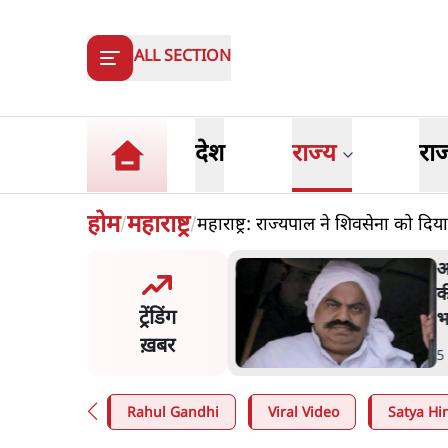
ALL SECTION
देश
राज्य
रा
होम
महाराष्ट्र
महाराष्ट्र: राज्यपाल ने शिवसेना को दि
/
/
त बोले- 'जेन ज़ी पर आँख
अ
कर भरोसा, आंदोलन देश-विरोधी
क
ट्रेंडिंग
; अतुल लिमये बोले थे- 'एंटी
भ
ल'
ख़बर
n
.
देश
5
Rahul Gandhi
Viral Video
Satya Hin