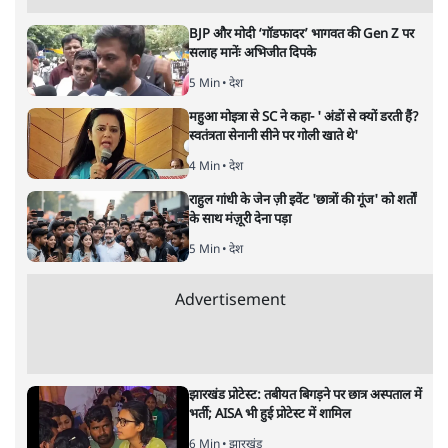
अगली खबर लोड हो रही है...
ताजा खबरें
'E20- दाल में काला नहीं, पूरी दाल ही काली; वाहनों
को बरबाद कर रहा है इथेनॉल': राहुल
5 Min
•
देश
UPI पर प्रस्तावित शुल्क के पीछे ट्रंप का दबाव?
वीजा-मास्टरकार्ड को फायदा पहुँचाने की चर्चा
6 Min
•
विश्लेषण
मार्क ज़करबर्ग का माफीनामाः ये बहुत अंदर की बात
है
9 Min
•
विश्लेषण