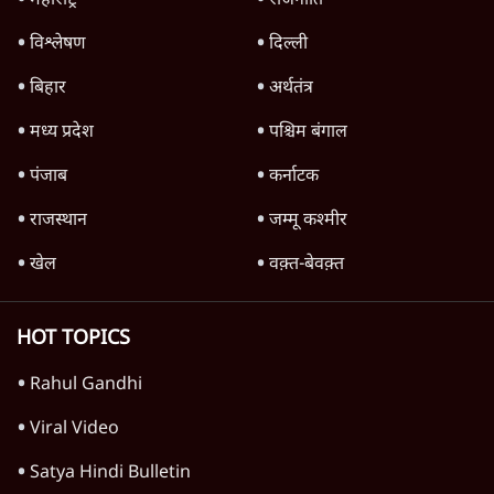
Advertisement
परिसीमन बिल को सशर्त समर्थन देगी NCP (SP)-
सुप्रिया सुले; बीजेपी से नज़दीकी बढ़ी?
7 Min
•
महाराष्ट्र
Advertisement
1345566
TOP CATEGORIES
देश
वीडियो
दुनिया
विचार