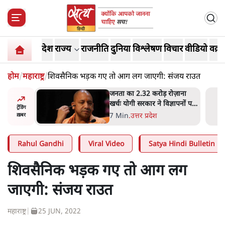
देश
राज्य
राजनीति
दुनिया
विश्लेषण
विचार
वीडियो
वक़्त
होम
/
महाराष्ट्र
/
शिवसैनिक भड़क गए तो आग लग जाएगी: संजय राउत
ोज़ाना
उलटबांसीः राष्ट्र के चरित्र की मरम्मत
्ञापनों पर
जारी है
ट्रेंडिंग
भी पीछे
11 Min
.
व्यंग्य/उलटबाँसी
ख़बर
Rahul Gandhi
Viral Video
Satya Hindi Bulletin
शिवसैनिक भड़क गए तो आग लग
जाएगी: संजय राउत
महाराष्ट्र
|
25 JUN, 2022