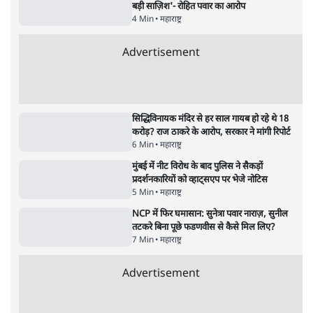
'महाराष्ट्र में गैर बीजेपी वोटरों के नामों को काटने की
बड़ी साज़िश'- रोहित पवार का आरोप
4 Min
•
महाराष्ट्र
राहुल गांधी ने कहा- अमित शाह ने ही छात्रों पर पैलेट
गन चलवाई, सरकार का आरोपों से इंकार
11 Min
•
देश
Advertisement
1224333
महाराष्ट्र
तरुण तेजपाल को 2013 के रेप केस में 10 साल की
जेल, बॉम्बे हाई कोर्ट ने सुनाई सजा
6 Min
•
महाराष्ट्र
'गूंगी गुड़िया' वाले तंज पर एनसीपी ने कांग्रेस से पूछा-