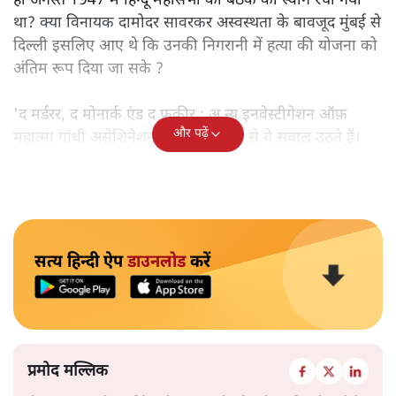
ही अगस्त 1947 में हिन्दू महासभा की बैठक का स्वांग रचा गया
था? क्या विनायक दामोदर सावरकर अस्वस्थता के बावजूद मुंबई से
दिल्ली इसलिए आए थे कि उनकी निगरानी में हत्या की योजना को
अंतिम रूप दिया जा सके ?
'द मर्डरर, द मोनार्क एंड द फ़कीर : अ न्यू इनवेस्टीगेशन ऑफ़
और पढ़ें
महात्मा गांधी असेशिनेशन' नामक किताब से ये सवाल उठते हैं।
सत्य हिन्दी ऐप
डाउनलोड
करें
प्रमोद मल्लिक