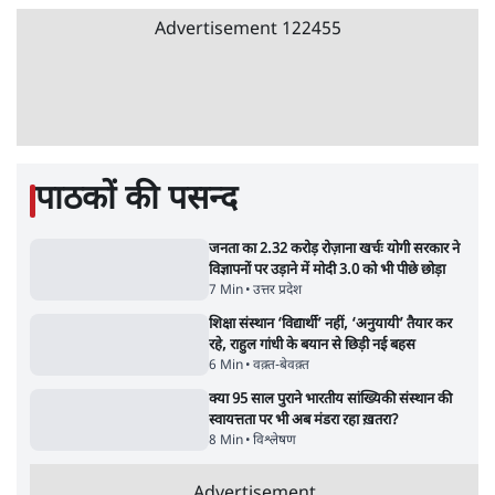
जनता का 2.32 करोड़ रोज़ाना खर्चः योगी सरकार ने
विज्ञापनों पर उड़ाने में मोदी 3.0 को भी पीछे छोड़ा
7 Min
•
उत्तर प्रदेश
•
नेशनल ब्यूरो
उलटबांसीः राष्ट्र के चरित्र की मरम्मत जारी है
11 Min
•
व्यंग्य/उलटबाँसी
•
मुकेश कुमार
भागवत बोले- 'जेन ज़ी पर आँख मूंदकर भरोसा,
आंदोलन देश-विरोधी नहीं'; अतुल लिमये बोले थे-
'एंटी नेशनल'
6 Min
•
देश
•
नेशनल ब्यूरो
अतीक अहमद के बेटे अबान अहमद की सड़क हादसे
में मौत, जेल में बंद भाई से मिलने जा रहे थे
5 Min
•
उत्तर प्रदेश
•
लखनऊ ब्यूरो
शेख हसीना की प्रेस कॉन्फ्रेंस में शामिल हुए क्रिकेटर
शाकिब अल हसन के घर पर पेट्रोल बम से हमला