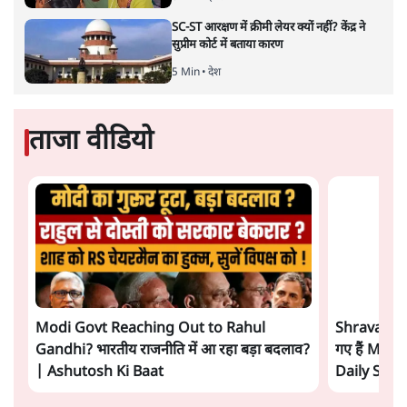
Advertisement
BJP और मोदी ‘गॉडफादर’ भागवत की Gen Z पर
सलाह मानेंः अभिजीत दिपके
5 Min
•
देश
महुआ मोइत्रा से SC ने कहा- ' अंडों से क्यों डरती हैं?
स्वतंत्रता सेनानी सीने पर गोली खाते थे'
4 Min
•
देश
राहुल गांधी के जेन ज़ी इवेंट 'छात्रों की गूंज' को शर्तों
के साथ मंज़ूरी देना पड़ा
5 Min
•
देश
Advertisement