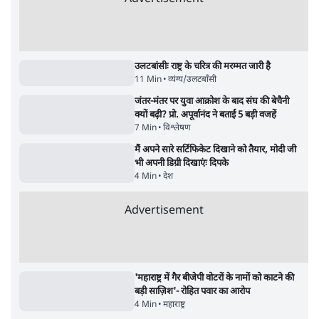
5 Min
•
दुनिया
•
विदेश डेस्क
Advertisement
122455
पाठकों की पसन्द
जनता का 2.32 करोड़ रोज़ाना खर्चः योगी सरकार ने
विज्ञापनों पर उड़ाने में मोदी 3.0 को भी पीछे छोड़ा
7 Min
•
उत्तर प्रदेश
शिक्षा संस्थान ‘विद्यार्थी’ नहीं, ‘अनुयायी’ तैयार कर
रहे, राहुल गांधी के बयान से छिड़ी नई बहस
6 Min
•
वक़्त-बेवक़्त
क्या 95 साल पुराने भारतीय सांख्यिकी संस्थान की
स्वायत्तता पर भी अब मंडरा रहा ख़तरा?