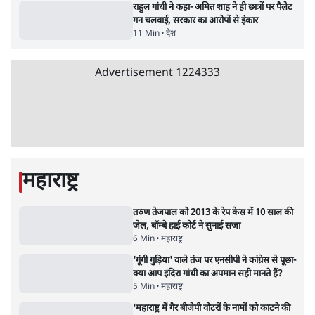
8 Min
•
विश्लेषण
Advertisement
उलटबांसीः राष्ट्र के चरित्र की मरम्मत जारी है
11 Min
•
व्यंग्य/उलटबाँसी
जंतर-मंतर पर युवा आक्रोश के बाद संघ की बेचैनी
क्यों बढ़ी? प्रो. अपूर्वानंद ने बताईं 5 बड़ी वजहें
7 Min
•
विश्लेषण
मैं अपने सारे सर्टिफिकेट दिखाने को तैयार, मोदी जी
भी अपनी डिग्री दिखाएंः दिपके
4 Min
•
देश
Advertisement