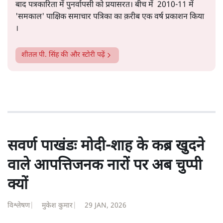
सत्य हिन्दी ऐप
डाउनलोड
करें
शीतल पी. सिंह
1984 से अमर उजाला, चौथी दुनिया, इंडिया टुडे, समय सूत्रधार,
स्वतंत्र भारत, दैनिक जागरण आदि में 1993 तक लगातार रिपोर्टिंग
की। इसके बाद पारिवारिक व्यवसाय में क़रीब दो दशक गुज़ारने के
बाद पत्रकारिता में पुनर्वापसी को प्रयासरत। बीच में 2010-11 में
'समकाल' पाक्षिक समाचार पत्रिका का क़रीब एक वर्ष प्रकाशन किया
।
शीतल पी. सिंह
की और स्टोरी पढ़ें