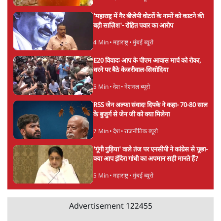
ताजा खबरें
PM Modi & Amit Shah Missing from
Parliament: क्या विपक्ष से डरी सरकार?
दिल्ली
शेख हसीना: '2024 में छात्र आंदोलन नहीं,
सुनियोजित तख्तापलट था; मैं अपने लोगों के पास
जरूर लौटूंगी'
5 Min
•
दुनिया
जंतर मंतर प्रोटेस्ट: 'युवाओं को प्रताड़ित किया जा रहा
है, पर मोदी-शाह में बोलने की हिम्मत नहीं'- राहुल
7 Min
•
देश
Advertisement