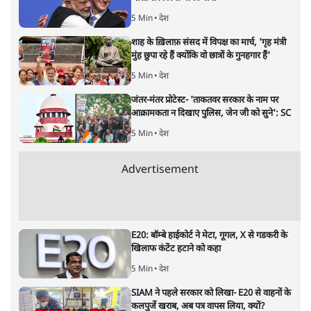
वंदिता मिश्रा
क्या असम का ‘मियां मॉडल’ नाज़ी जर्मनी की नीतियों की याद दिलाता
है? नागरिकता, पहचान और दमन की राजनीति के बीच न्यायपालिका
की चुप्पी क्यों खटकती है- एक जरूरी सवाल।
वर्तमान भारत नाज़ी जर्मनी की
ओर बढ़ता दिख रहा है, यदि किसी
को मेरी बात पर शक है तो उसे दोबारा सोचना चाहिए। असम के
मुख्यमंत्री हिमंता बिस्वा सरमा एक संवैधानिक पद पर होने के
बावजूद अल्पसंख्यक समुदाय के ख़िलाफ़ जिस तरह ज़हर उगल रहे
हैं वह अब ‘संवैधानिक सहिष्णुता’ के दायरे से बाहर हो चुका है।
डिगबोई में एक कार्यक्रम के दौरान उन्होंने कहा कि मुसलमानों को