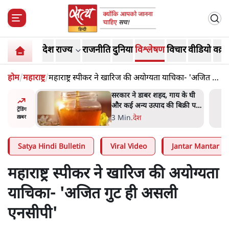
देश
राज्य
राजनीति
दुनिया
विश्लेषण
विचार
वीडियो
वक़्त
होम
/
महाराष्ट्र
/
महाराष्ट्र स्पीकर ने खारिज की अयोग्यता याचिका- 'अजित गुट
ही असली एनसीपी'
ाय के घी
'महाराष्ट्र में गैर बीजेपी वोटरों के
बिक्री पर
नामों को काटने की बड़ी साज़िश'-
ट्रेंडिंग
रोहित पवार का आरोप
4 Min
.
महाराष्ट्र
ख़बर
Satya Hindi Bulletin
Viral Video
Jantar Mantar Pr
महाराष्ट्र स्पीकर ने खारिज की अयोग्यता
याचिका- 'अजित गुट ही असली
एनसीपी'