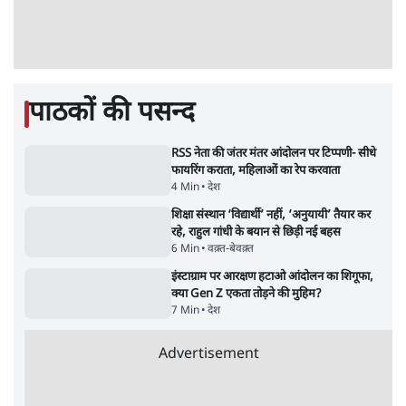
संसदीय समिति-मेटा की बैठकः मार्क ज़करबर्ग ने
भारत सरकार से माफी मांगी
5 Min
•
देश
शाह के ख़िलाफ़ संसद में विपक्ष का मार्च, 'गृह मंत्री
मुंह छुपा रहे हैं क्योंकि वो छात्रों के गुनहगार हैं'
5 Min
•
देश
जंतर-मंतर प्रोटेस्ट- 'ताकतवर सरकार के नाम पर
आक्रामकता न दिखाए पुलिस, जेन जी को सुने': SC
5 Min
•
देश
Advertisement
E20: बॉम्बे हाईकोर्ट ने मेटा, गूगल, X से गडकरी के
खिलाफ कंटेंट हटाने को कहा
5 Min
•
देश