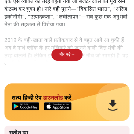
एक ऐसे व्यक्ति की तरह बहता गया जो बजट‑दिवस की पूरी रस्में
कंठस्थ कर चुका हो। नारे वही पुराने—“विकसित भारत”, “ऑरेंज
इकोनॉमी”, “उत्पादकता”, “लचीलापन”—सब कुछ एक अनुभवी
नेता की सहजता से पिरोया गया।
2019 के बही‑खाता वाले प्रतीकवाद से वे बहुत आगे आ चुकी हैं।
अब वे नार्थ ब्लॉक के हर गलियारे को जानने वाली वित्त मंत्री की
और पढ़ें
तरह बोलती हैं। लेकिन इस आत्मविश्वास के नीचे जो सामग्री है, वह
उतनी ही अनुमानित और दोहराव भरी।
सत्य हिन्दी ऐप
डाउनलोड
करें
सतीश झा