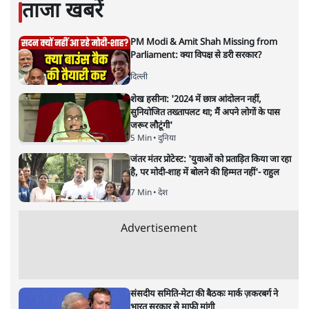
अनन्त मित्तल
लेखक वरिष्ठ पत्रकार हैं एवं 'अमेरिकी इतिहास की रूपरेखा' पुस्तक के
अनुवादक हैं।
अनन्त मित्तल
की और स्टोरी पढ़ें
‘मियां मॉडल’ नाज़ी जर्मनी की नीतियों
की याद दिलाता है? न्यायपालिका चुप
क्यों
विमर्श
|
वंदिता मिश्रा
|
1 FEB, 2026