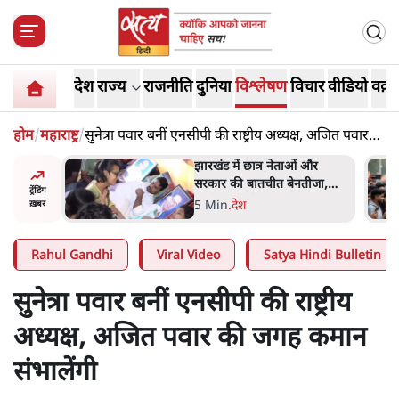
देश
राज्य
राजनीति
दुनिया
विश्लेषण
विचार
वीडियो
वक़्त
होम
/
महाराष्ट्र
/
सुनेत्रा पवार बनीं एनसीपी की राष्ट्रीय अध्यक्ष, अजित पवार
की जगह कमान संभालेंगी
ं और
राहुल गांधी के जेन ज़ी इवेंट 'छात्रों
तीजा,
की गूंज' को शर्तों के साथ मंज़ूरी
ट्रेंडिंग
देना पड़ा
5 Min
.
देश
ख़बर
Rahul Gandhi
Viral Video
Satya Hindi Bulletin
सुनेत्रा पवार बनीं एनसीपी की राष्ट्रीय
अध्यक्ष, अजित पवार की जगह कमान
संभालेंगी