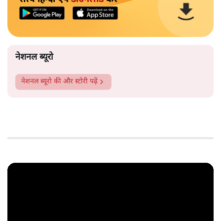
नेशनल ब्यूरो
नेशनल ब्यूरो
की और स्टोरी पढ़ें