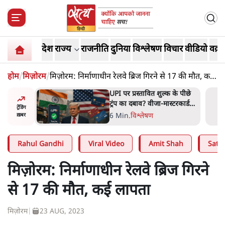
देश
राज्य
राजनीति
दुनिया
विश्लेषण
विचार
वीडियो
वक़्त
होम
/
मिज़ोरम
/
मिज़ोरम: निर्माणाधीन रेलवे ब्रिज गिरने से 17 की मौत, कई
लापता
 की
UPI पर प्रस्तावित शुल्क के पीछे
घोषणा-
ट्रंप का दबाव? वीजा-मास्टरकार्ड
ट्रेंडिंग
को फायदा पहुँचाने की चर्चा
6 Min
.
विश्लेषण
ख़बर
Rahul Gandhi
Viral Video
Amit Shah
Satya
मिज़ोरम: निर्माणाधीन रेलवे ब्रिज गिरने
से 17 की मौत, कई लापता
मिज़ोरम
|
23 AUG, 2023