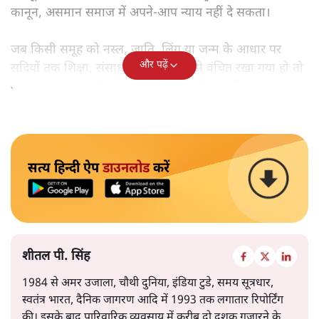
कानून, असमान समाज में अपने-आप न्याय नहीं दे सकता।
जब किसी समूह को नस्ल, जाति, लिंग या जन्म के आधार पर
और पढ़ें
सदियों तक शिक्षा, संसाधनों और सम्मान से वंचित रखा गया हो तो
केवल ‘सब बराबर हैं’ कह देने से स्थिति नहीं बदलती।
सत्य हिन्दी ऐप
डाउनलोड
करें
शीतल पी. सिंह
1984 से अमर उजाला, चौथी दुनिया, इंडिया टुडे, समय सूत्रधार,
स्वतंत्र भारत, दैनिक जागरण आदि में 1993 तक लगातार रिपोर्टिंग
की। इसके बाद पारिवारिक व्यवसाय में क़रीब दो दशक गुज़ारने के