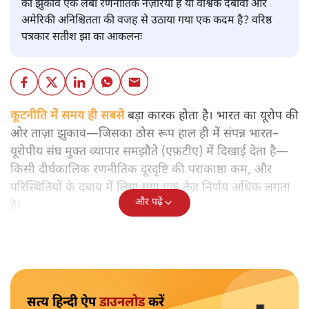
का झुकाव एक लंबा रणनीतिक नज़रिया है या वैश्विक दबावों और
अमेरिकी अनिश्चितता की वजह से उठाया गया एक कदम है? वरिष्ठ
पत्रकार सतीश झा का आकलनः
कूटनीति में समय ही सबसे
बड़ा कारक होता है। भारत का यूरोप की
ओर ताज़ा झुकाव—जिसका ठोस रूप हाल ही में संपन्न भारत–
यूरोपीय संघ मुक्त व्यापार समझौते (एफ़टीए) में दिखाई देता है—
किसी दीर्घकालिक रणनीतिक दूरदृष्टि की पराकाष्ठा कम, और
परिस्थितियों के दबाव में लिया गया एक तेज़ निर्णय अधिक लगता
और पढ़ें
है।
सत्य हिन्दी ऐप
डाउनलोड
करें