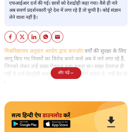
एफआईआर दर्ज की गई। छात्रों को देशद्रोही कहा गया। वैसे ही नारे
अब सवर्ण प्रदर्शनकारी पूरे देश में लगा रहे हैं तो चुप्पी है। कोई संज्ञान
लेने वाला नहीं है।
विश्वविद्यालय अनुदान आयोग द्वारा कमज़ोर
वर्गों की सुरक्षा के लिए
लागू किए गए नियमों का विरोध करने वाले अब वे नारे लगा रहे हैं,
जिनको लेकर उन्हें सख़्त ऐतराज़ हुआ करता था। सख़्त ऐतराज़ ही
और पढ़ें
नहीं वे उन्हें देशद्रोही करार देकर जेल भेज देना चाहते थे, उन्हें देश से
बाहर चले जाने को कह रहे थे।
सत्य हिन्दी ऐप
डाउनलोड
करें