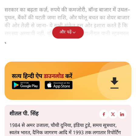
सरकार का बढ़ता कर्ज़, रुपये की कमजोरी, बॉन्ड बाजार में उथल–
पुथल, बैंकों की घटती जमा राशि, और घरेलू बचत का शेयर बाजार
की ओर तेज़ी से जाना- ये सभी संकेत इस ओर इशारा करते हैं कि
और पढ़ें
समस्या अस्थायी नहीं, बल्कि गहरी और प्रणालीगत यानी स्ट्रक्चरल
है।
सत्य हिन्दी ऐप
डाउनलोड
करें
शीतल पी. सिंह
1984 से अमर उजाला, चौथी दुनिया, इंडिया टुडे, समय सूत्रधार,
स्वतंत्र भारत, दैनिक जागरण आदि में 1993 तक लगातार रिपोर्टिंग