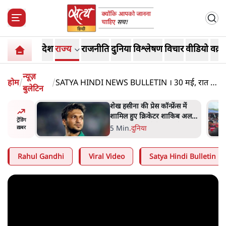
देश
राज्य
राजनीति
दुनिया
विश्लेषण
विचार
वीडियो
वक़्त
न्यूज़
होम
/
/
SATYA HINDI NEWS BULLETIN । 30 मई, रात 8
बुलेटिन
बजे की ख़बरें
ेंस में
झारखंड के आंदोलनकारी छात्रों ने
ाकिब अल
दबाव बढ़ाया, सीएम हेमंत सोरेन का
ट्रेंडिंग
बम से हमला
इस्तीफा मांगा, 10 को घेरेंगे
4 Min
.
झारखंड
ख़बर
विधानसभा
Rahul Gandhi
Viral Video
Satya Hindi Bulletin