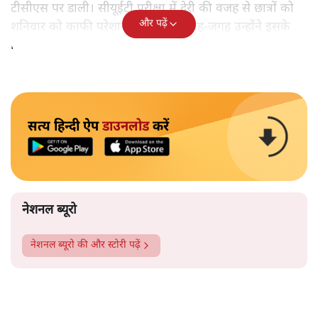
टीसीएस पर डाली। सीयूईटी परीक्षा में देरी की वजह से छात्रों को
और पढ़ें
शनिवार को काफी परेशान होना पड़ा। जगह-जगह उन्होंने इसके
विरोध में प्रदर्शन किए।
सत्य हिन्दी ऐप
डाउनलोड
करें
नेशनल ब्यूरो
नेशनल ब्यूरो
की और स्टोरी पढ़ें