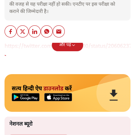
की वजह से यह परीक्षा नहीं हो सकी। एनटीए पर इस परीक्षा को
कराने की जिम्मेदारी है।
और पढ़ें
https://twitter.com/shalendra100/status/2060623
s=20
सत्य हिन्दी ऐप
डाउनलोड
करें
नेशनल ब्यूरो