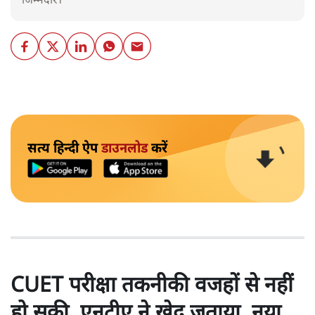
जिम्मेदार।
सत्य हिन्दी ऐप
डाउनलोड
करें
CUET परीक्षा तकनीकी वजहों से नहीं
हो सकी, एनटीए ने खेद जताया, नया