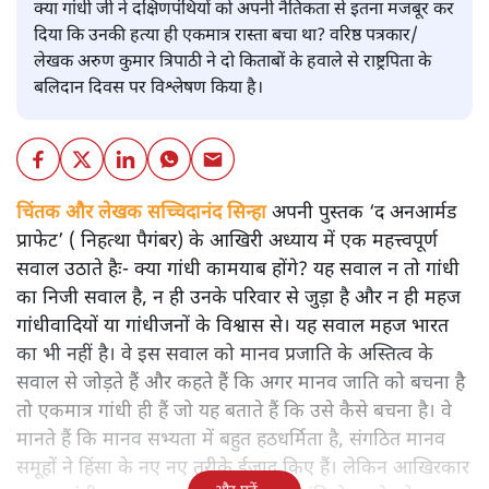
क्या गांधी जी ने दक्षिणपंथियों को अपनी नैतिकता से इतना मजबूर कर
दिया कि उनकी हत्या ही एकमात्र रास्ता बचा था? वरिष्ठ पत्रकार/
लेखक अरुण कुमार त्रिपाठी ने दो किताबों के हवाले से राष्ट्रपिता के
बलिदान दिवस पर विश्लेषण किया है।
चिंतक और लेखक सच्चिदानंद सिन्हा
अपनी पुस्तक ‘द अनआर्मड
प्राफेट’ ( निहत्था पैगंबर) के आखिरी अध्याय में एक महत्त्वपूर्ण
सवाल उठाते हैः- क्या गांधी कामयाब होंगे? यह सवाल न तो गांधी
का निजी सवाल है, न ही उनके परिवार से जुड़ा है और न ही महज
गांधीवादियों या गांधीजनों के विश्वास से। यह सवाल महज भारत
का भी नहीं है। वे इस सवाल को मानव प्रजाति के अस्तित्व के
सवाल से जोड़ते हैं और कहते हैं कि अगर मानव जाति को बचना है
तो एकमात्र गांधी ही हैं जो यह बताते हैं कि उसे कैसे बचना है। वे
मानते हैं कि मानव सभ्यता में बहुत हठधर्मिता है, संगठित मानव
समूहों ने हिंसा के नए नए तरीके ईजाद किए हैं। लेकिन आखिरकार