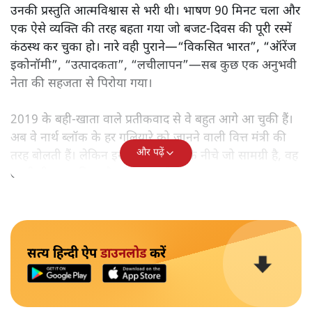
उनकी प्रस्तुति आत्मविश्वास से भरी थी। भाषण 90 मिनट चला और
एक ऐसे व्यक्ति की तरह बहता गया जो बजट‑दिवस की पूरी रस्में
कंठस्थ कर चुका हो। नारे वही पुराने—“विकसित भारत”, “ऑरेंज
इकोनॉमी”, “उत्पादकता”, “लचीलापन”—सब कुछ एक अनुभवी
नेता की सहजता से पिरोया गया।
2019 के बही‑खाता वाले प्रतीकवाद से वे बहुत आगे आ चुकी हैं।
अब वे नार्थ ब्लॉक के हर गलियारे को जानने वाली वित्त मंत्री की
और पढ़ें
तरह बोलती हैं। लेकिन इस आत्मविश्वास के नीचे जो सामग्री है, वह
उतनी ही अनुमानित और दोहराव भरी।
सत्य हिन्दी ऐप
डाउनलोड
करें