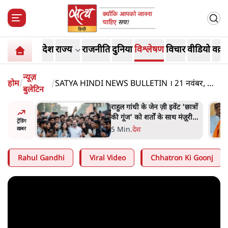
देश
राज्य
राजनीति
दुनिया
विश्लेषण
विचार
वीडियो
वक़्त
न्यूज़
होम
/
/
SATYA HINDI NEWS BULLETIN । 21 नवंबर, शाम
बुलेटिन
6 बजे की ख़बरें
ं और
राहुल गांधी के जेन ज़ी इवेंट 'छात्रों
तीजा,
की गूंज' को शर्तों के साथ मंज़ूरी
ट्रेंडिंग
देना पड़ा
5 Min
.
देश
ख़बर
Rahul Gandhi
Viral Video
Chhatron Ki Goonj