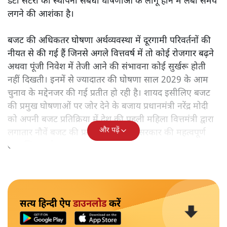
डेटा सेंटरों की स्थापना संबंधी घोषणाओं के लागू होने में लंबा समय
लगने की आशंका है।
बजट की अधिकतर घोषणा अर्थव्यवस्था में दूरगामी परिवर्तनों की
नीयत से की गई हैं जिनसे अगले वित्तवर्ष में तो कोई रोजगार बढ़ने
अथवा पूंजी निवेश में तेजी आने की संभावना कोई सुर्खरू होती
नहीं दिखती। इनमें से ज्यादातर की घोषणा साल 2029 के आम
चुनाव के मद्देनजर की गई प्रतीत हो रही है। शायद इसीलिए बजट
की प्रमुख घोषणाओं पर जोर देने के बजाय प्रधानमंत्री नरेंद्र मोदी
को अपनी बजट प्रतिक्रिया में देश की पहली महिला वित्तमंत्री द्वारा
और पढ़ें
लगातार नौवें बजट की प्रस्तुति को अपनी सरकार की महत्वपूर्ण
उपलब्धि बताने पर मजबूर होना पड़ा।
सत्य हिन्दी ऐप
डाउनलोड
करें