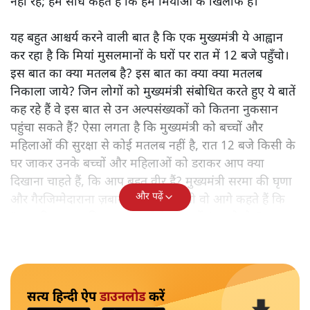
नहीं रहे; हम सीधे कहते हैं कि हम मियांओं के खिलाफ हैं।"
यह बहुत आश्चर्य करने वाली बात है कि एक मुख्यमंत्री ये आह्वान
कर रहा है कि मियांं मुसलमानों के घरों पर रात में 12 बजे पहुँचो।
इस बात का क्या मतलब है? इस बात का क्या क्या मतलब
निकाला जाये? जिन लोगों को मुख्यमंत्री संबोधित करते हुए ये बातें
कह रहे हैं वे इस बात से उन अल्पसंख्यकों को कितना नुकसान
पहुंचा सकते हैं? ऐसा लगता है कि मुख्यमंत्री को बच्चों और
महिलाओं की सुरक्षा से कोई मतलब नहीं है, रात 12 बजे किसी के
घर जाकर उनके बच्चों और महिलाओं को डराकर आप क्या
दिखाना चाहते हैं, कि आप बहुत वीर हैं? मुख्यमंत्री सरमा की घृणा
और पढ़ें
और गैरजिम्मेदाराना ज़बान यहीं नहीं रुकती वो आगे कहते हैं कि
"अगर रिक्शा का किराया 5 रुपये है, तो उन्हें 4 रुपये दो।"
सत्य हिन्दी ऐप
डाउनलोड
करें