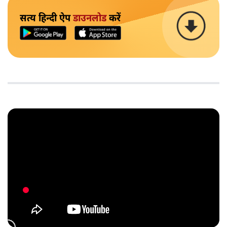
सत्य हिन्दी ऐप
डाउनलोड
करें