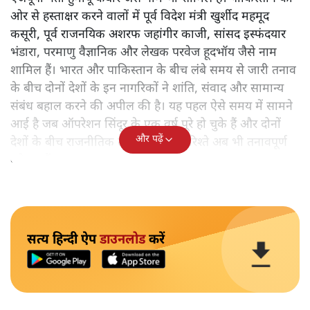
ओर से हस्ताक्षर करने वालों में पूर्व विदेश मंत्री खुर्शीद महमूद
कसूरी, पूर्व राजनयिक अशरफ जहांगीर काजी, सांसद इस्फंदयार
भंडारा, परमाणु वैज्ञानिक और लेखक परवेज हूदभॉय जैसे नाम
शामिल हैं। भारत और पाकिस्तान के बीच लंबे समय से जारी तनाव
के बीच दोनों देशों के इन नागरिकों ने शांति, संवाद और सामान्य
संबंध बहाल करने की अपील की है। यह पहल ऐसे समय में सामने
आई है जब ऑपरेशन सिंदूर के एक वर्ष पूरे हो चुके हैं और दोनों
और पढ़ें
देशों के बीच राजनीतिक तथा कूटनीतिक रिश्ते अब भी तनावपूर्ण
बने हुए हैं।
सत्य हिन्दी ऐप
डाउनलोड
करें