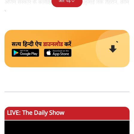
और पढ़ें
अंतिम संस्कार के कार्यक्रम 4 जुलाई से 9 जुलाई तक तेहरान, क़ोम
और मशहद में आयोजित किए जाएंगे।
सत्य हिन्दी ऐप
डाउनलोड
करें
LIVE: The Daily Show