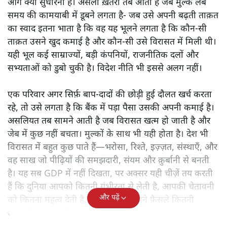
झा का यह लेख।
किसी भी मुल्क के लिए
सबसे ख़तरनाक वक़्त वह नहीं होता जब
वह हार जाता है। हार तो सामने दिख जाती है- जैसे खेत में खड़ी
फसल पर अचानक ओले पड़ जाएँ। हार इंसान और समाज दोनों को
सोचने पर मजबूर करती है। वह बताती है कि कहाँ चूक हुई और
आगे क्या सुधारना है। असली ख़तरा तब आता है जब मुल्क लंबे
समय की कामयाबी में डूबने लगता है- जब उसे अपनी बढ़ती ताक़त
का स्वाद इतना भाता है कि वह यह भूलने लगता है कि कौन‑सी
ताक़त उसने खुद कमाई है और कौन‑सी उसे विरासत में मिली थी।
यही भूल कई साम्राज्यों, बड़ी कंपनियों, राजनीतिक दलों और
सभ्यताओं को डुबो चुकी है। विदेश नीति भी इससे अलग नहीं।
एक परिवार अगर सिर्फ़ बाप‑दादों की छोड़ी हुई दौलत खर्च करता