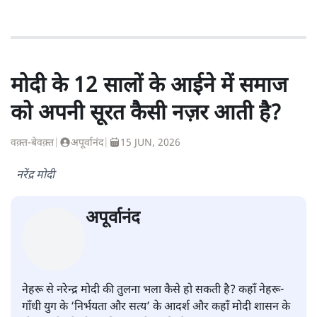
सतीश झा समकालीन भारतीय भाषाई लेखन के सबसे सूक्ष्म,
विश्लेषणात्मक और मानवीय स्वरों में से एक हैं। शिक्षा, समाज,
संस्कृति और भाषा पर उनकी दृष्टि गहरी और साफ़ है। उनकी शैली—
सरल भाषा में जटिल प्रश्नों को खोलने की—उन्हें आज के
हिंदी‑हिंदुस्तानी लेखन में एक विशिष्ट स्थान देती है।
सतीश झा
की और स्टोरी पढ़ें
मोदी के 12 सालों के आईने में समाज
को अपनी सूरत कैसी नज़र आती है?
वक़्त-बेवक़्त
|
अपूर्वानंद
|
15 JUN, 2026