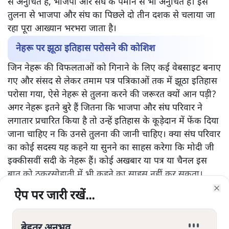
जब मोदी जी पहली बार देश के प्रधानमंत्री बने थे तो एक पत्रिका ने
अर्धनारीश्वर की तरह ही मोदी नेहरूश्वर का ग्राफिक कवर पर बनाया
था और उनका जोर यह था कि भाजपा मोदी के रूप में नेहरू जैसा
आइकन तैयार कर रही है। उनकी सामाजिक और सांस्कृतिक
नीतियां भले अलग हों लेकिन आर्थिक नीतियों का ढर्रा वही है।
आज मोदी जी के प्रशंसक नेहरू के प्रधानमंत्री रहने का रिकॉर्ड
तोड़ने का दावा करते हुए उन्हें बड़ा साबित करने में लगे हुए हैं। जो
कि हर लिहाज से अनुचित है। ऐसी तुलना न सिर्फ कांग्रेस के पैमाने
से अनुचित है, भाजपा और संघ के पैमाने से भी अनुचित है। इस
तुलना से भाजपा और संघ का पिछले दो तीन दशक से चलाया जा
रहा पूरा आख्यान भरभरा जाता है।
नेहरू पर झूठा इतिहास परोसने की कोशिश
जिन नेहरू की विफलताओं को गिनाने के लिए कई वेबसाइट बनाए
ऐप पर जारी रखें...
ऐप पर जारी रखें...
ऐप पर जारी रखें...
ऐप पर जारी रखें...
ऐप पर जारी रखें...
ऐप पर जारी रखें...
ऐप पर जारी रखें...
Clo
Clo
Clo
Clo
Clo
Clo
Clo
गए और संसद से लेकर तमाम पत्र पत्रिकाओं तक में झूठा इतिहास
परोसा गया, ऐसे नेहरू से तुलना करने की जरूरत क्यों आन पड़ी?
बेहतर अनुभव
बेहतर अनुभव
बेहतर अनुभव
बेहतर अनुभव
बेहतर अनुभव
बेहतर अनुभव
बेहतर अनुभव
अगर नेहरू इतने बुरे हैं जितना कि भाजपा और संघ परिवार ने