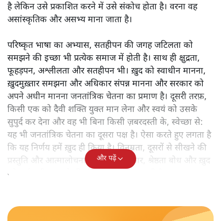
हर समाज, या समुदाय में दोनों प्रकार की वृत्तियाँ रहती हैं। साथ
रहने की इच्छा, सभ्य आचरण करने या सभ्य दिखलाई पड़ने की
आकांक्षा, दूसरों की मदद करने या उनसे मानवीय रिश्ता बनाने की
प्रवृत्ति, व्यापकता, उदारता, क्षमाशीलता, सहिष्णुता, अन्य के प्रति
उत्सुकता, सहानुभूति, सद्भावना, ख़ुद को व्यापक बनाने की
महत्वाकांक्षा हर समुदाय में होती है या हो सकती है। इसके साथ ही
असत्य, छल-कपट, दुराव, विद्वेष, घृणा, संकीर्णता, दूसरे के प्रति
संदेह, अलगाव और हिंसा की प्रवृत्ति भी प्रत्येक समुदाय में विद्यमान
होती है। हर व्यक्ति या समुदाय में कहीं भीतर अश्लीलता छिपी होती
है लेकिन उसे प्रकाशित करने में उसे संकोच होता है। वरना वह
असांस्कृतिक और असभ्य माना जाता है।
परिष्कृत भाषा का अभ्यास, सतहीपन की जगह जटिलता को
समझने की इच्छा भी प्रत्येक समाज में होती है। साथ ही क्षुद्रता,
फूहड़पन, अश्लीलता और सतहीपन भी। ख़ुद को स्वाधीन मानना,
ख़ुदमुख़्तार समझना और अधिकार संपन्न मानना और सरकार को
अपने अधीन मानना जनतांत्रिक चेतना का प्रमाण है। दूसरी तरफ़,