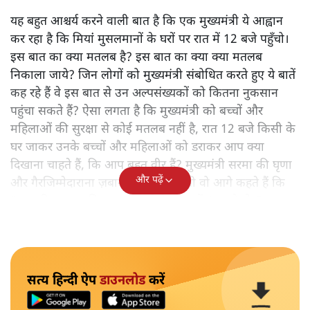
यह बहुत आश्चर्य करने वाली बात है कि एक मुख्यमंत्री ये आह्वान
कर रहा है कि मियांं मुसलमानों के घरों पर रात में 12 बजे पहुँचो।
इस बात का क्या मतलब है? इस बात का क्या क्या मतलब
निकाला जाये? जिन लोगों को मुख्यमंत्री संबोधित करते हुए ये बातें
कह रहे हैं वे इस बात से उन अल्पसंख्यकों को कितना नुकसान
पहुंचा सकते हैं? ऐसा लगता है कि मुख्यमंत्री को बच्चों और
महिलाओं की सुरक्षा से कोई मतलब नहीं है, रात 12 बजे किसी के
घर जाकर उनके बच्चों और महिलाओं को डराकर आप क्या
दिखाना चाहते हैं, कि आप बहुत वीर हैं? मुख्यमंत्री सरमा की घृणा
और पढ़ें
और गैरजिम्मेदाराना ज़बान यहीं नहीं रुकती वो आगे कहते हैं कि
"अगर रिक्शा का किराया 5 रुपये है, तो उन्हें 4 रुपये दो।"
सत्य हिन्दी ऐप
डाउनलोड
करें