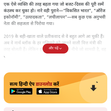
एक ऐसे व्यक्ति की तरह बहता गया जो बजट‑दिवस की पूरी रस्में
कंठस्थ कर चुका हो। नारे वही पुराने—“विकसित भारत”, “ऑरेंज
इकोनॉमी”, “उत्पादकता”, “लचीलापन”—सब कुछ एक अनुभवी
नेता की सहजता से पिरोया गया।
2019 के बही‑खाता वाले प्रतीकवाद से वे बहुत आगे आ चुकी हैं।
अब वे नार्थ ब्लॉक के हर गलियारे को जानने वाली वित्त मंत्री की
और पढ़ें
तरह बोलती हैं। लेकिन इस आत्मविश्वास के नीचे जो सामग्री है, वह
उतनी ही अनुमानित और दोहराव भरी।
सत्य हिन्दी ऐप
डाउनलोड
करें