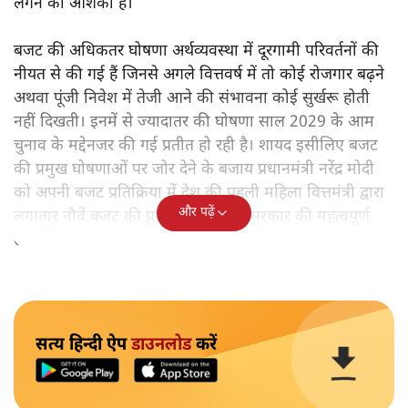
लगने की आशंका है।
बजट की अधिकतर घोषणा अर्थव्यवस्था में दूरगामी परिवर्तनों की
नीयत से की गई हैं जिनसे अगले वित्तवर्ष में तो कोई रोजगार बढ़ने
अथवा पूंजी निवेश में तेजी आने की संभावना कोई सुर्खरू होती
नहीं दिखती। इनमें से ज्यादातर की घोषणा साल 2029 के आम
चुनाव के मद्देनजर की गई प्रतीत हो रही है। शायद इसीलिए बजट
की प्रमुख घोषणाओं पर जोर देने के बजाय प्रधानमंत्री नरेंद्र मोदी
को अपनी बजट प्रतिक्रिया में देश की पहली महिला वित्तमंत्री द्वारा
और पढ़ें
लगातार नौवें बजट की प्रस्तुति को अपनी सरकार की महत्वपूर्ण
उपलब्धि बताने पर मजबूर होना पड़ा।
सत्य हिन्दी ऐप
डाउनलोड
करें