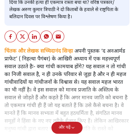
दिया कि उनकी हत्या ही एकमात्र रास्ता बचा था? वरिष्ठ पत्रकार/
लेखक अरुण कुमार त्रिपाठी ने दो किताबों के हवाले से राष्ट्रपिता के
बलिदान दिवस पर विश्लेषण किया है।
चिंतक और लेखक सच्चिदानंद सिन्हा
अपनी पुस्तक ‘द अनआर्मड
प्राफेट’ ( निहत्था पैगंबर) के आखिरी अध्याय में एक महत्त्वपूर्ण
सवाल उठाते हैः- क्या गांधी कामयाब होंगे? यह सवाल न तो गांधी
का निजी सवाल है, न ही उनके परिवार से जुड़ा है और न ही महज
गांधीवादियों या गांधीजनों के विश्वास से। यह सवाल महज भारत
का भी नहीं है। वे इस सवाल को मानव प्रजाति के अस्तित्व के
सवाल से जोड़ते हैं और कहते हैं कि अगर मानव जाति को बचना है
तो एकमात्र गांधी ही हैं जो यह बताते हैं कि उसे कैसे बचना है। वे
मानते हैं कि मानव सभ्यता में बहुत हठधर्मिता है, संगठित मानव
समूहों ने हिंसा के नए नए तरीके ईजाद किए हैं। लेकिन आखिरकार
और पढ़ें
मनुष्य गांधी द्वारा बताए गए अहिंसा और शांति के रास्ते को