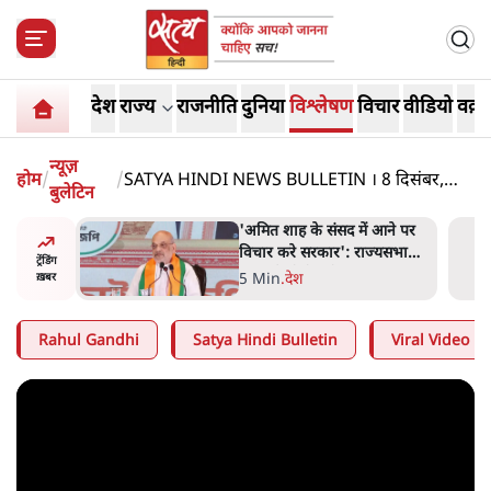
देश
राज्य
राजनीति
दुनिया
विश्लेषण
विचार
वीडियो
वक़्त
न्यूज़
होम
/
/
SATYA HINDI NEWS BULLETIN । 8 दिसंबर,
बुलेटिन
शाम की ख़बरें
दास्तान-
'अमित शाह के संसद में आने पर
े 5 नहीं,
विचार करे सरकार': राज्यसभा
ट्रेंडिंग
सभापति ने केंद्र से कहा
5 Min
.
देश
ख़बर
Rahul Gandhi
Satya Hindi Bulletin
Viral Video