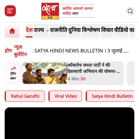
देश
राज्य
राजनीति
दुनिया
विश्लेषण
विचार
वीडियो
वक़्त
न्यूज़
होम
/
/
SATYA HINDI NEWS BULLETIN । 3 जुलाई ,
बुलेटिन
दिनभर की ख़बरें
 की
BJP और मोदी ‘गॉडफादर’ भागवत
घोषणा-
की Gen Z पर सलाह मानेंः
ट्रेंडिंग
अभिजीत दिपके
5 Min
.
देश
ख़बर
Rahul Gandhi
Viral Video
Satya Hindi Bulletin