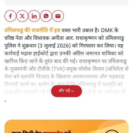
तमिलनाडु की राजनीति में इस
वक्त भारी उबाल है। DMK के
वरिष्ठ नेता और विधायक अनीता आर. राधाकृष्णन को तमिलनाडु
पुलिस ने शुक्रवार (3 जुलाई 2026) को गिरफ्तार कर लिया। यह
कार्रवाई मद्रास हाईकोर्ट द्वारा उनकी अग्रिम जमानत याचिका को
खारिज किए जाने के तुरंत बाद की गई। राधाकृष्णन पर तमिलनाडु
के मुख्यमंत्री और टीवीके (TVK) प्रमुख जोसेफ विजय (अभिनेता से
नेता बने दलपति विजय) के खिलाफ अपमानजनक और भड़काऊ
टिप्पणी करने का आरोप है। बता दें कि तमिलनाडु में दलपति को
और पढ़ें
कुछ लोग थलापति भी लिखते और कहते हैं। दोनों का अर्थ एक ही
है लेकिन तमिल भाषा के हिसाब से सही शब्द दलपति है।