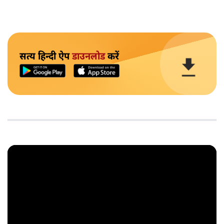
सत्य हिन्दी ऐप
डाउनलोड
करें