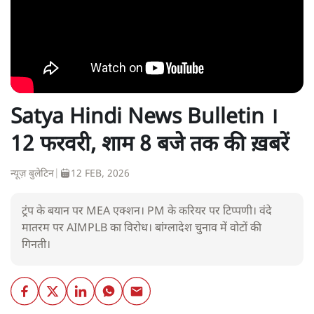
Satya Hindi News Bulletin ।
12 फरवरी, शाम 8 बजे तक की ख़बरें
न्यूज़ बुलेटिन
|
12 FEB, 2026
ट्रंप के बयान पर MEA एक्शन। PM के करियर पर टिप्पणी। वंदे
मातरम पर AIMPLB का विरोध। बांग्लादेश चुनाव में वोटों की
गिनती।