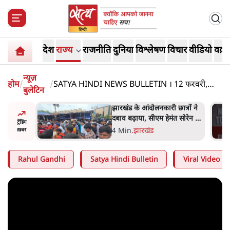
देश
राज्य
राजनीति
दुनिया
विश्लेषण
विचार
वीडियो
वक़्त
न्यूज़
होम
/
/
SATYA HINDI NEWS BULLETIN । 12 फरवरी,
बुलेटिन
शाम 8 बजे तक की ख़बरें
ेंस में
झारखंड के आंदोलनकारी छात्रों ने
ाकिब अल
दबाव बढ़ाया, सीएम हेमंत सोरेन का
ट्रेंडिंग
बम से हमला
इस्तीफा मांगा, 10 को घेरेंगे
4 Min
.
झारखंड
ख़बर
विधानसभा
Rahul Gandhi
Satya Hindi Bulletin
Viral Video