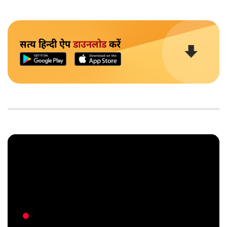
सत्य हिन्दी ऐप
डाउनलोड
करें