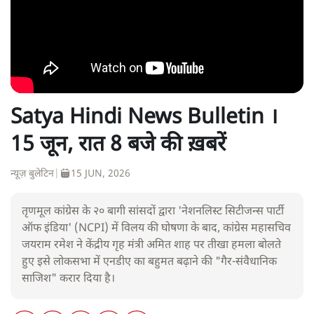
Satya Hindi News Bulletin ।
15 जून, रात 8 बजे की ख़बरें
न्यूज़ बुलेटिन
|
15 JUN, 2026
तृणमूल कांग्रेस के २० बागी सांसदों द्वारा 'नेशनलिस्ट सिटीजन्स पार्टी
ऑफ इंडिया' (NCPI) में विलय की घोषणा के बाद, कांग्रेस महासचिव
जयराम रमेश ने केंद्रीय गृह मंत्री अमित शाह पर तीखा हमला बोलते
हुए इसे लोकसभा में एनडीए का बहुमत बढ़ाने की "गैर-संवैधानिक
साजिश" करार दिया है।