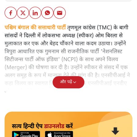
पश्चिम बंगाल की सत्ताधारी पार्टी
तृणमूल कांग्रेस (TMC) के बागी
सांसदों ने दिल्ली में लोकसभा अध्यक्ष (स्पीकर) ओम बिरला से
मुलाकात कर एक और बेहद चौंकाने वाला कदम उठाया। उन्होंने
त्रिपुरा आधारित एक गुमनाम सी राजनीतिक पार्टी 'नेशनलिस्ट
सिटीजन्स पार्टी ऑफ इंडिया' (NCPI) के साथ अपने विलय
(Merger) की घोषणा कर दी है। उन्होंने स्पीकर से संसद में एक
अलग समूह के रूप में मान्यता देने की मांग की है। एनसीपीआई ने
और पढ़ें
कहा विलय का स्वागत किया और कहा कि एनसीपीआई एनडीए
को समर्थन देने को तैयार है।
सत्य हिन्दी ऐप
डाउनलोड
करें