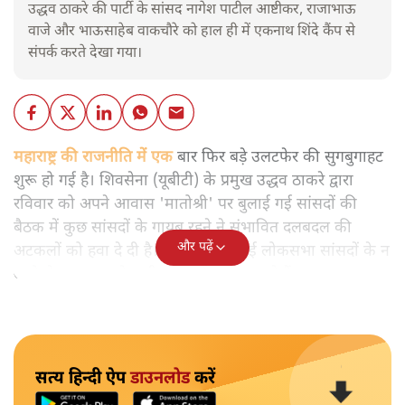
उद्धव ठाकरे की पार्टी के सांसद नागेश पाटील आष्टीकर, राजाभाऊ
वाजे और भाऊसाहेब वाकचौरे को हाल ही में एकनाथ शिंदे कैंप से
संपर्क करते देखा गया।
महाराष्ट्र की राजनीति में एक
बार फिर बड़े उलटफेर की सुगबुगाहट
शुरू हो गई है। शिवसेना (यूबीटी) के प्रमुख उद्धव ठाकरे द्वारा
रविवार को अपने आवास 'मातोश्री' पर बुलाई गई सांसदों की
बैठक में कुछ सांसदों के गायब रहने ने संभावित दलबदल की
और पढ़ें
अटकलों को हवा दे दी है। इस बैठक में कई लोकसभा सांसदों के न
आने से उद्धव ठाकरे भारी दबाव में नजर आ रहे हैं।
सत्य हिन्दी ऐप
डाउनलोड
करें