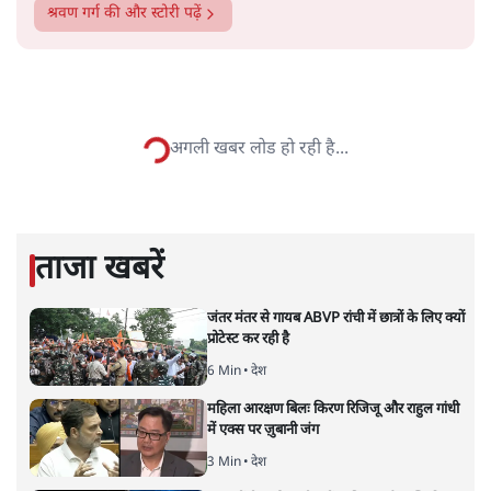
श्रवण गर्ग
की और स्टोरी पढ़ें
हरियाणा ‘जीत’ से जम्मू-कश्मीर में
वैचारिक हार को ढँकने की कोशिश!
विचार
|
पंकज श्रीवास्तव
|
9 OCT, 2024
पंकज श्रीवास्तव