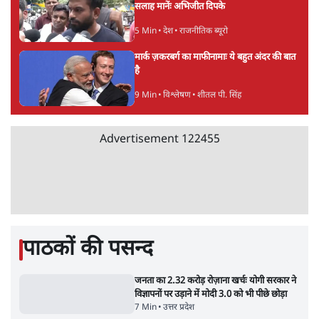
5 Min
•
देश
सुखबीर बादल और पीएम मोदी मिले, पंजाब चुनाव से
पहले बीजेपी-अकाली दल गठबंधन की अटकलें तेज
6 Min
•
पंजाब
Advertisement
संसद में क्या FCRA बिल पेश कर सकते हैं शाह?
कांग्रेस ने अपने सांसदों के लिए जारी किया व्हिप
6 Min
•
देश
'E20- दाल में काला नहीं, पूरी दाल ही काली; वाहनों
को बरबाद कर रहा है इथेनॉल': राहुल
5 Min
•
देश