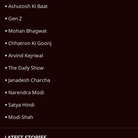
जंतर-मंतर प्रोटेस्ट: केवल इस्तीफा काफी नहीं, क्या
शिक्षा 'तंत्र' खुद एक बीमारी है?
9 Min
•
विचार
जंतर-मंतर आंदोलन: आक्रोश का प्रदर्शन या प्रतिरोध
का कार्निवाल?
7 Min
•
विचार
क्या युवाओं के आंदोलन से रुक जाएगा हिंदू राष्ट्र का
राग?
8 Min
•
विचार
Advertisement
क्या कॉकरोच आंदोलन बन पाएगा नया अन्ना या जेपी
आंदोलन? आशुतोष की टिप्पणी
9 Min
•
विचार
Advertisement
1345566