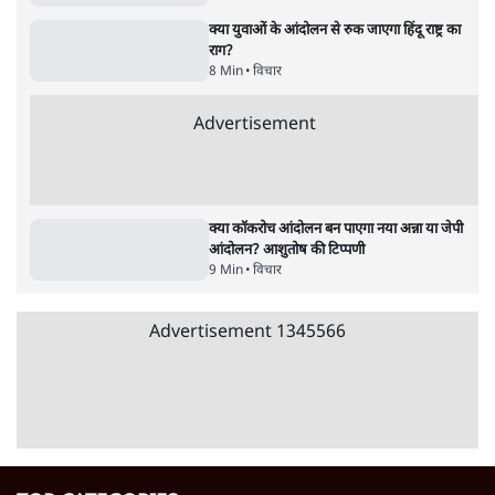
पाठकों की पसन्द
जनता का 2.32 करोड़ रोज़ाना खर्चः योगी सरकार ने
विज्ञापनों पर उड़ाने में मोदी 3.0 को भी पीछे छोड़ा
7 Min
•
उत्तर प्रदेश
शिक्षा संस्थान ‘विद्यार्थी’ नहीं, ‘अनुयायी’ तैयार कर
रहे, राहुल गांधी के बयान से छिड़ी नई बहस
6 Min
•
वक़्त-बेवक़्त
क्या 95 साल पुराने भारतीय सांख्यिकी संस्थान की
स्वायत्तता पर भी अब मंडरा रहा ख़तरा?
8 Min
•
विश्लेषण
Advertisement
उलटबांसीः राष्ट्र के चरित्र की मरम्मत जारी है
11 Min
•
व्यंग्य/उलटबाँसी
जंतर-मंतर पर युवा आक्रोश के बाद संघ की बेचैनी