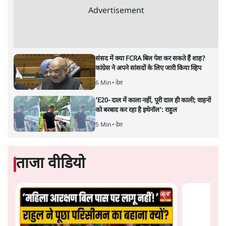
हरियाणा में कांग्रेस और बीजेपी के बीच एक फ़ीसदी से भी कम
वोटों का अंतर रहा है और वहाँ बीजेपी की जीत चुनावी मैदान में
दिख रही जन-भावना के बिलकुल उलट है। किसान, जवान,
पहलवान के प्रति बीजेपी सरकार का ग़ुस्सा किसी कल्पना की
उपज नहीं था। सारे चुनावी सर्वेक्षण एक ही दिशा में इंगित करते हुए
बता रहे थे कि लोगों में बीजेपी सरकार को लेकर भारी नाराज़गी है।
स्वतंत्र पत्रकार और पर्यवेक्षक भी यही बता रहे थे लेकिन बीजेपी
फिर भी जीत गयी। कांग्रेस ने धाँधली के जो आरोप लगाये हैं, वे
काफ़ी गंभीर हैं जिनकी जाँच होना लोकतंत्र पर जनता का भरोसा
और पढ़ें
बनाये रखने के लिए ज़रूरी है।
सत्य हिन्दी ऐप
डाउनलोड
करें