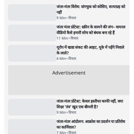
'E20- दाल में काला नहीं, पूरी दाल ही काली; वाहनों
को बरबाद कर रहा है इथेनॉल': राहुल
5 Min
•
देश
•
नेशनल ब्यूरो
BJP और मोदी ‘गॉडफादर’ भागवत की Gen Z पर
सलाह मानेंः अभिजीत दिपके
5 Min
•
देश
•
राजनीतिक ब्यूरो
मार्क ज़करबर्ग का माफीनामाः ये बहुत अंदर की बात
है
9 Min
•
विश्लेषण
•
शीतल पी. सिंह
Advertisement
122455