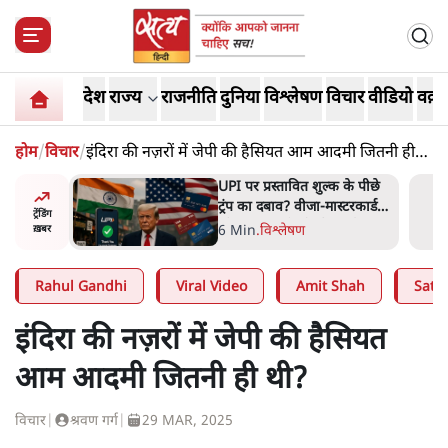
देश
राज्य
राजनीति
दुनिया
विश्लेषण
विचार
वीडियो
वक़्त
होम
/
विचार
/
इंदिरा की नज़रों में जेपी की हैसियत आम आदमी जितनी ही
थी?
अबान अहमद
UPI पर प्रस्तावित शुल्क के पीछे
ेल में बंद
ट्रंप का दबाव? वीजा-मास्टरकार्ड
ट्रेंडिंग
को फायदा पहुँचाने की चर्चा
6 Min
.
विश्लेषण
ख़बर
Rahul Gandhi
Viral Video
Amit Shah
Satya
इंदिरा की नज़रों में जेपी की हैसियत
आम आदमी जितनी ही थी?
विचार
|
श्रवण गर्ग
|
29 MAR, 2025