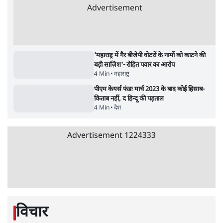
उलटबांसीः राष्ट्र के चरित्र की मरम्मत जारी है
11 Min
•
व्यंग्य/उलटबाँसी
•
मुकेश कुमार
भागवत बोले- 'जेन ज़ी पर आँख मूंदकर भरोसा,
आंदोलन देश-विरोधी नहीं'; अतुल लिमये बोले थे-
'एंटी नेशनल'
6 Min
•
देश
•
नेशनल ब्यूरो
Advertisement
अतीक अहमद के बेटे अबान अहमद की सड़क हादसे
में मौत, जेल में बंद भाई से मिलने जा रहे थे
5 Min
•
उत्तर प्रदेश
•
लखनऊ ब्यूरो
UPI पर प्रस्तावित शुल्क के पीछे ट्रंप का दबाव?
वीजा-मास्टरकार्ड को फायदा पहुँचाने की चर्चा
6 Min
•
विश्लेषण
•
नेशनल ब्यूरो