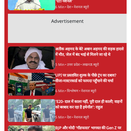
6 Min
•
देश
महिला आरक्षण बिलः किरण रिजिजू और राहुल गांधी
में एक्स पर ज़ुबानी जंग
3 Min
•
देश
भारत में मेटा की 'अवैध सेंसरशिप' बढ़ी, एक्टिविस्ट
टेलीग्राम की तरफ मुड़े
11 Min
•
देश
Advertisement
झारखंड में छात्र नेताओं और सरकार की बातचीत
बेनतीजा, आंदोलन जारी
5 Min
•
देश
पीएम मोदी लाल किले से बताएं पैलेट गन चलाने का
आदेश किसका था, जंतर मंतर हमाराः CJP