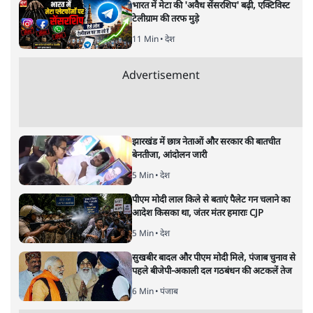
हरियाणा की जीत को पर्दा बनाकर जम्मू-कश्मीर में आरएसएस-
बीजेपी की क़रारी वैचारिक पराजय को ढँकने की कोशिश हो रही है।
ग़ौर से देखिए तो लोकसभा चुनाव के बाद हुए एनडीए और इंडिया
गठबंधन के बीच मुक़ाबला अनिर्णीत रहा है।
दो राज्यों में हुए विधानसभा चुनाव के नतीजे बता रहे हैं कि बाज़ी
बराबर पर छूटी है। एक राज्य बीजेपी के खाते में गया और एक
राज्य इंडिया गठबंधन के खाते में। लेकिन गोदी मीडिया के लिए
जम्मू-कश्मीर में बीजेपी को मिली हार का कोई मतलब ही नहीं है।
वह हरियाणा में मिली जीत का ढोल बजाकर जम्मू-कश्मीर में
बीजेपी की विफलता को नेपथ्य में डालना चाहता है। जबकि यह
हार सिर्फ़ बीजेपी की नहीं, आरएसएस की पूरी विचारधारा की है।
अनुच्छेद 370 हटाने से लेकर राज्य का दर्जा छीनने तक, मोदी
सरकार ने जम्मू-कश्मीर के साथ जो-जो किया, उसे इंडिया गठबंधन
को जिताकर जनता ने पूरी तरह नकार दिया है।