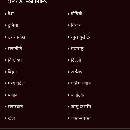
क्यों बढ़ी? प्रो. अपूर्वानंद ने बताईं 5 बड़ी वजहें
7 Min
•
विश्लेषण
मैं अपने सारे सर्टिफिकेट दिखाने को तैयार, मोदी जी
भी अपनी डिग्री दिखाएंः दिपके
4 Min
•
देश
Advertisement
'महाराष्ट्र में गैर बीजेपी वोटरों के नामों को काटने की
बड़ी साज़िश'- रोहित पवार का आरोप
4 Min
•
महाराष्ट्र
पीएम केयर्स फंडः मार्च 2023 के बाद कोई हिसाब-
किताब नहीं, द हिन्दू की पड़ताल
4 Min
•
देश
Advertisement
1224333