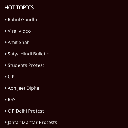
विचार
जंतर-मंतर विरोध: वांगचुक को कोसिए, सत्याग्रह को
नहीं
9 Min
•
विचार
जंतर मंतर प्रोटेस्ट: स्क्रीन के सामने की जंग– वायरल
वीडियो कैसे हमारी सोच को बंधक बना रहे हैं
11 Min
•
विचार
यूरोप में खाद्य संकट की आहट, यूके में पड़ेंगे निवाले
के लाले?
4 Min
•
विचार
Advertisement