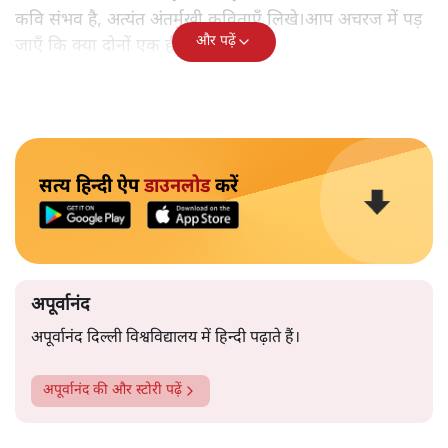
कवि संभव है, अत्यंत अंतर्मुखी कविताएँ लिखे।आप अचरज में पड़
और पढ़ें
जाएँ कि क्या दोनों एक ही व्यक्ति हैं?
सत्य हिन्दी ऐप
डाउनलोड
करें
अपूर्वानंद
अपूर्वानंद दिल्ली विश्वविद्यालय में हिन्दी पढ़ाते हैं।
अपूर्वानंद
की और स्टोरी पढ़ें