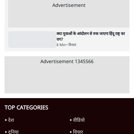
Advertisement
उलटबांसीः राष्ट्र के चरित्र की मरम्मत जारी है
11 Min
•
व्यंग्य/उलटबाँसी
Parliament LIVE | हंगामे के बीच फिर शुरू हुई
संसद | 2 Bills Today
दिल्ली
मैं अपने सारे सर्टिफिकेट दिखाने को तैयार, मोदी जी
भी अपनी डिग्री दिखाएंः दिपके
4 Min
•
देश
Advertisement
'महाराष्ट्र में गैर बीजेपी वोटरों के नामों को काटने की
बड़ी साज़िश'- रोहित पवार का आरोप
4 Min
•
महाराष्ट्र