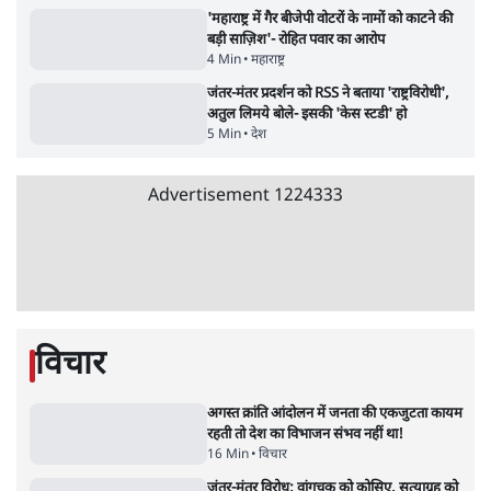
जेन-ज़ी के लिए नहीं, संघ की राजनैतिक हेजेमनी
बचाने आए हैं मोहन भागवत!
14 Min
•
विमर्श
•
वंदिता मिश्रा
ईरान ने जारी किया मुजतबा खामेनेई का वीडियो;
स्वास्थ्य पर इसराइली मीडिया में चल रही थीं अफवाहें
7 Min
•
दुनिया
•
विदेश डेस्क
NALSAR दीक्षांत समारोह के मुख्य अतिथि के रूप
में CJI सूर्यकांत का छात्रों ने किया विरोध
6 Min
•
तेलंगाना
•
सत्य ब्यूरो
अगस्त क्रांति आंदोलन में जनता की एकजुटता कायम
रहती तो देश का विभाजन संभव नहीं था!
16 Min
•
विचार
•
डॉ. सुनीलम
झारखंड प्रोटेस्ट: JPSC परीक्षा रद्द होगी, लेकिन छात्र
CBI जांच की मांग पर अड़े; धरना-प्रदर्शन जारी
8 Min
•
झारखंड
•
सत्य ब्यूरो