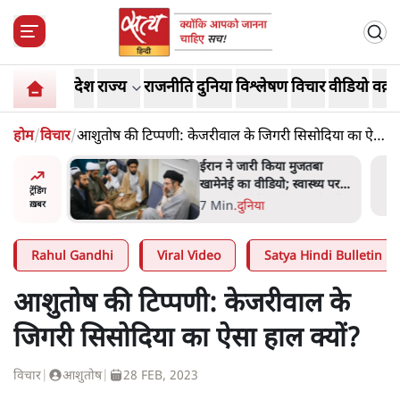
देश
राज्य
राजनीति
दुनिया
विश्लेषण
विचार
वीडियो
वक़्त
होम
/
विचार
/
आशुतोष की टिप्पणी: केजरीवाल के जिगरी सिसोदिया का ऐसा
हाल क्यों?
ंघ की
ईरान ने जारी किया मुजतबा
े आए हैं
खामेनेई का वीडियो; स्वास्थ्य पर
ट्रेंडिंग
इसराइली मीडिया में चल रही थीं
7 Min
.
दुनिया
ख़बर
अफवाहें
Rahul Gandhi
Viral Video
Satya Hindi Bulletin
आशुतोष की टिप्पणी: केजरीवाल के
जिगरी सिसोदिया का ऐसा हाल क्यों?
विचार
|
आशुतोष
|
28 FEB, 2023