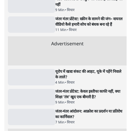
Advertisement
122455
पाठकों की पसन्द
जनता का 2.32 करोड़ रोज़ाना खर्चः योगी सरकार ने
विज्ञापनों पर उड़ाने में मोदी 3.0 को भी पीछे छोड़ा
7 Min
•
उत्तर प्रदेश
शिक्षा संस्थान ‘विद्यार्थी’ नहीं, ‘अनुयायी’ तैयार कर
रहे, राहुल गांधी के बयान से छिड़ी नई बहस
6 Min
•
वक़्त-बेवक़्त
क्या 95 साल पुराने भारतीय सांख्यिकी संस्थान की
स्वायत्तता पर भी अब मंडरा रहा ख़तरा?
8 Min
•
विश्लेषण