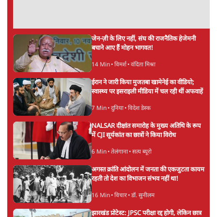
दिल्ली प्रोटेस्ट क्रैकडाउन पर बोलेंगे अमित शाह,
लेकिन केंद्र ने रखी शर्त- 'विपक्ष रोकेगा-टोकेगा नहीं'
7 Min
•
देश
झारखंड पेपर लीक अनुमान से भी बड़ाः 67 कैंडिडेट्स
से 12-12 लाख वसूले, पूर्व चेयरमैन गिरफ्तार
5 Min
•
झारखंड
मनरेगा की जगह आए VB G-RAM-G में पहले ही
महीने ग्रामीण रोजगार में 50% की भारी गिरावट
8 Min
•
अर्थतंत्र
Advertisement
आरएसएस जितना घोर जातिवाद तो कहीं नहीं,
भागवत की हिन्दू एकता हवाहवाई