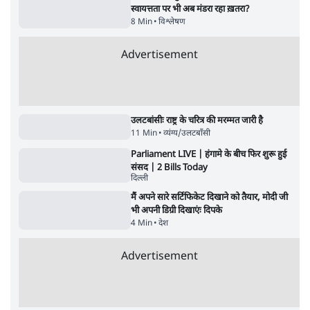
सर्वाधिक पढ़ी गयी खबरें
राहुल गांधी ने प्रयागराज में जेन ज़ी को झकझोरा- 3D
संदेश- दर्द, डेटा, दौलत
6 Min
•
देश
•
राजनीतिक ब्यूरो
ममता बनर्जी की गाड़ी पर पत्थर-कीचड़ से हमला-
आरोप लगाया, 'मेरी जान भी जा सकती थी'
8 Min
•
पश्चिम बंगाल
•
कोलकाता ब्यूरो
Advertisement