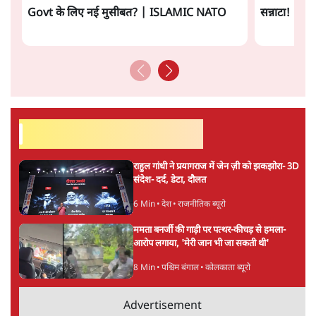
ताजा खबरें
Jantar Mantar to Bypolls: RSS ने बदली
रणनीति! Mohan Bhagwat का Masterplan
1 Min
•
विश्लेषण
RSS Contradiction Explained! Mohan
Bhagwat vs Atul Limaye पर Prabhu
Chawla का खुलासा
1 Min
•
विश्लेषण
झारखंड प्रोटेस्ट क्रैकडाउन पर राहुल ने सोरेन सरकार
को कटघरे में खड़ा किया:- ‘छात्रों पर बल प्रयोग
गलत’
8 Min
•
राजनीति
Advertisement