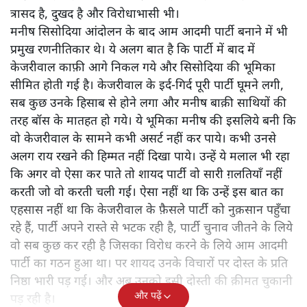
त्रासद है, दुखद है और विरोधाभासी भी।
मनीष सिसोदिया आंदोलन के बाद आम आदमी पार्टी बनाने में भी
प्रमुख रणनीतिकार थे। ये अलग बात है कि पार्टी में बाद में
केजरीवाल काफ़ी आगे निकल गये और सिसोदिया की भूमिका
सीमित होती गई है। केजरीवाल के इर्द-गिर्द पूरी पार्टी घूमने लगी,
सब कुछ उनके हिसाब से होने लगा और मनीष बाक़ी साथियों की
तरह बॉस के मातहत हो गये। ये भूमिका मनीष की इसलिये बनी कि
वो केजरीवाल के सामने कभी असर्ट नहीं कर पाये। कभी उनसे
अलग राय रखने की हिम्मत नहीं दिखा पाये। उन्हें ये मलाल भी रहा
कि अगर वो ऐसा कर पाते तो शायद पार्टी वो सारी ग़लतियाँ नहीं
करती जो वो करती चली गई। ऐसा नहीं था कि उन्हें इस बात का
एहसास नहीं था कि केजरीवाल के फ़ैसले पार्टी को नुक़सान पहुँचा
रहे हैं, पार्टी अपने रास्ते से भटक रही है, पार्टी चुनाव जीतने के लिये
वो सब कुछ कर रही है जिसका विरोध करने के लिये आम आदमी
पार्टी का गठन हुआ था। पर शायद उनके विचारों पर दोस्त के प्रति
निष्ठा भारी पड़ गई। और अब उनको इसी दोस्ती की क़ीमत चुकानी
और पढ़ें
पड़ रही है।