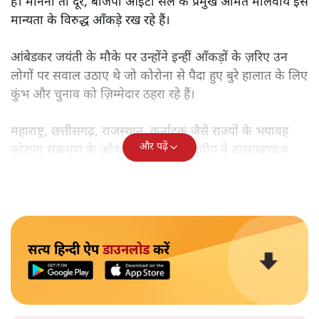
हैं। मानना तो दूर, बीजेपी आईटी सेल के प्रमुख अमित मालवीय इस
मान्यता के विरुद्ध आँकड़े रख रहे हैं।
आंबेडकर जयंती के मौके पर उन्होंने इन्हीं आँकड़ों के ज़रिए उन
लोगों पर सवाल उठाए थे जो कोरोना से पैदा हुए बुरे हालात के लिए
कुंभ और चुनाव को ज़िम्मेदार ठहरा रहे हैं।
महाराष्ट्र, छत्तीसगढ़, राजस्थान, कर्नाटक जैसे राज्यों के भयावह
और पढ़ें
कोराना संक्रमण के आँकड़ों से अमित मालवीय ने उत्तराखण्ड व
पाँच चुनाव वाले राज्यों की तुलना की और अपनी बात रखी।
सत्य हिन्दी ऐप
डाउनलोड
करें