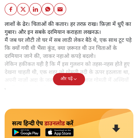
लाशों के ढेर। चिताओं की कतार। हर तरफ़ राख। फ़िज़ा में धुएँ का
गुबार। और इन सबके दरमियान कराहता लखनऊ।
मैं जब घर लौटी तो घर में सब लाठी लेकर बैठे थे, एक साथ टूट पड़े
कि क्यों गयी थी भैंसा कुंड, क्या ज़रूरत थी उन चिताओं के
दरमियान जाने की, जाकर नहाओ कपड़े बदलो।
लेकिन हकीकत यही है कि मैं इस गुलशन को तहस-नहस होते हुए
देखना चाहती थी, एक शहर जो गोमती नदी के ऊपर इठलाता था,
और पढ़ें
अपनी नाज़ों अदा के जलवे बिखेरता था, आज गोमती में अस्थियों
का विसर्जन देखने को मजबूर है।
सत्य हिन्दी ऐप
डाउनलोड
करें