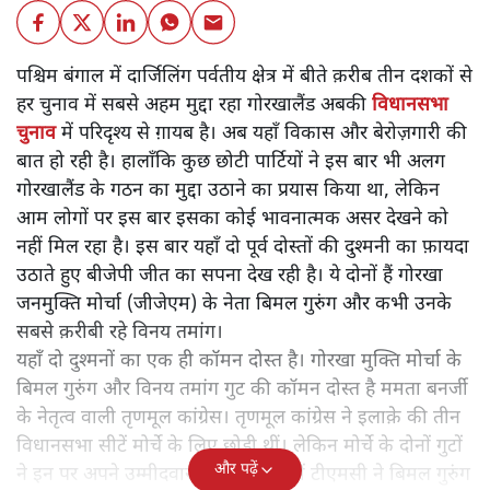
पश्चिम बंगाल में दार्जिलिंग पर्वतीय क्षेत्र में बीते क़रीब तीन दशकों से
हर चुनाव में सबसे अहम मुद्दा रहा गोरखालैंड अबकी
विधानसभा
चुनाव
में परिदृश्य से ग़ायब है। अब यहाँ विकास और बेरोज़गारी की
बात हो रही है। हालाँकि कुछ छोटी पार्टियों ने इस बार भी अलग
गोरखालैंड के गठन का मुद्दा उठाने का प्रयास किया था, लेकिन
आम लोगों पर इस बार इसका कोई भावनात्मक असर देखने को
नहीं मिल रहा है। इस बार यहाँ दो पूर्व दोस्तों की दुश्मनी का फ़ायदा
उठाते हुए बीजेपी जीत का सपना देख रही है। ये दोनों हैं गोरखा
जनमुक्ति मोर्चा (जीजेएम) के नेता बिमल गुरुंग और कभी उनके
सबसे क़रीबी रहे विनय तमांग।
यहाँ दो दुश्मनों का एक ही कॉमन दोस्त है। गोरखा मुक्ति मोर्चा के
बिमल गुरुंग और विनय तमांग गुट की कॉमन दोस्त है ममता बनर्जी
के नेतृत्व वाली तृणमूल कांग्रेस। तृणमूल कांग्रेस ने इलाक़े की तीन
विधानसभा सीटें मोर्चे के लिए छोड़ी थीं। लेकिन मोर्चे के दोनों गुटों
और पढ़ें
ने इन पर अपने उम्मीदवार उतारे हैं। बाद में टीएमसी ने बिमल गुरुंग