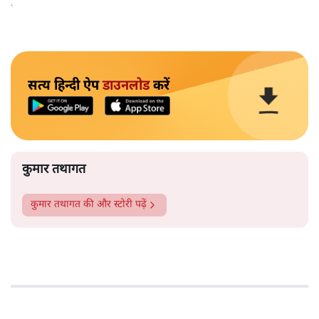
काम किया।
सत्य हिन्दी ऐप
डाउनलोड
करें
कुमार तथागत
कुमार तथागत
की और स्टोरी पढ़ें