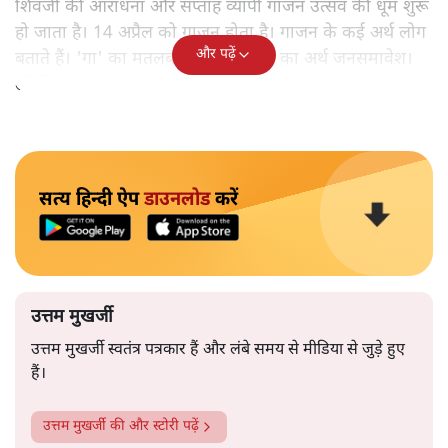
शिवजी की आराधना और सप्ताह व्यापी गाजन उत्सव की धूम शुरू
हो जाता है। 14 अप्रैल को गाजन होता है। गाजन के कई अर्थ लोग
और पढ़ें
बताते हैं। 'गा' का मतलब गाँव और 'जन' का अर्थ जनसमावेश।
लोगों का जुटना।
सत्य हिन्दी ऐप
डाउनलोड
करें
उत्तम मुखर्जी
उत्तम मुखर्जी स्वतंत्र पत्रकार हैं और लंबे समय से मीडिया से जुड़े हुए
हैं।
उत्तम मुखर्जी
की और स्टोरी पढ़ें