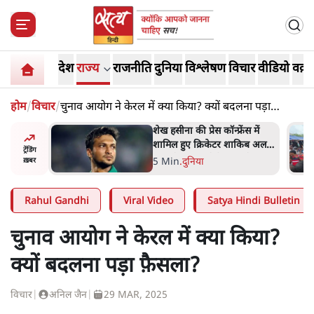
देश
राज्य
राजनीति
दुनिया
विश्लेषण
विचार
वीडियो
वक़्त
होम
/
विचार
/
चुनाव आयोग ने केरल में क्या किया? क्यों बदलना पड़ा
फ़ैसला?
अबान अहमद
शेख हसीना की प्रेस कॉन्फ्रेंस में
ेल में बंद
शामिल हुए क्रिकेटर शाकिब अल
ट्रेंडिंग
हसन के घर पर पेट्रोल बम से हमला
5 Min
.
दुनिया
ख़बर
Rahul Gandhi
Viral Video
Satya Hindi Bulletin
चुनाव आयोग ने केरल में क्या किया?
क्यों बदलना पड़ा फ़ैसला?
विचार
|
अनिल जैन
|
29 MAR, 2025