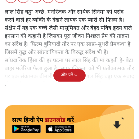
लाल सिंह चड्ढा अच्छे, मनोरंजक और सार्थक सिनेमा को पसंद
करने वाले हर व्यक्ति के देखने लायक एक प्यारी सी फिल्म है।
संक्षेप में यह एक बच्चे जैसी मासूमियत और बेहद पवित्र हृदय वाले
इनसान की कहानी है जिसका पूरा जीवन निश्छल प्रेम की ताक़त
का संदेश है। फ़िल्म बुनियादी तौर पर एक साफ़-सुथरी प्रेमकथा है
जिसमें युद्ध और सांप्रदायिकता के विरुद्ध संदेश भी है।
सांप्रदायिक हिंसा की हर घटना पर लाल सिंह की मां कहती है- बेटा
बाहर मलेरिया फैला हुआ है। सांप्रदायिकता को भी प्रतीकात्मक तौर
और पढ़ें
पर एक संक्रामक बीमारी बताया गया है। लाल सिंह चड्ढा एक संवाद
बोलता है - मजहब से कदी कदी मलेरिया फैलता है।
सत्य हिन्दी ऐप
डाउनलोड
करें