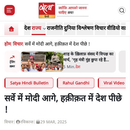
देश
राज्य
राजनीति
दुनिया
विश्लेषण
विचार
वीडियो
वक़्त
होम
/
विचार
/
सर्वे में मोदी आगे, हक़ीक़त में देश पीछे !
रतीय
शाह के ख़िलाफ़ संसद में विपक्ष का
वायत्तता पर
मार्च, 'गृह मंत्री मुंह छुपा रहे हैं
ट्रेंडिंग
ा?
क्योंकि वो छात्रों के गुनहगार हैं'
5 Min
.
देश
ख़बर
Satya Hindi Bulletin
Rahul Gandhi
Viral Video
सर्वे में मोदी आगे, हक़ीक़त में देश पीछे
!
विचार
|
रविकान्त
|
29 MAR, 2025