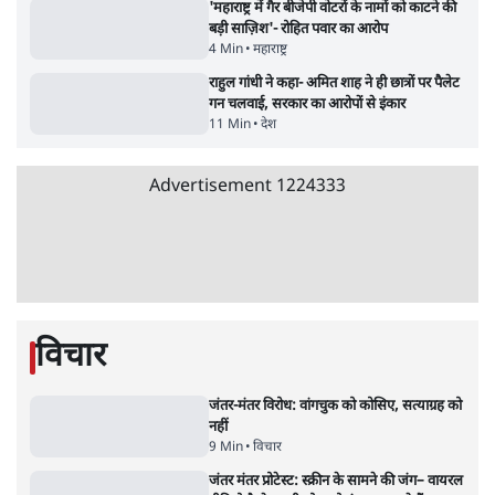
7 Min
•
देश
•
नेशनल ब्यूरो
पेंटर प्रशांत की दर्दनाक दास्तान- जंतर मंतर पर पैलेट
गन से 5 नहीं, 6 लोग घायल हुए
6 Min
•
देश
•
नेशनल ब्यूरो
क्या 95 साल पुराने भारतीय सांख्यिकी संस्थान की
स्वायत्तता पर भी अब मंडरा रहा ख़तरा?
8 Min
•
विश्लेषण
•
सत्य ब्यूरो
शाह के ख़िलाफ़ संसद में विपक्ष का मार्च, 'गृह मंत्री
मुंह छुपा रहे हैं क्योंकि वो छात्रों के गुनहगार हैं'
5 Min
•
देश
•
नेशनल ब्यूरो
Advertisement
122455