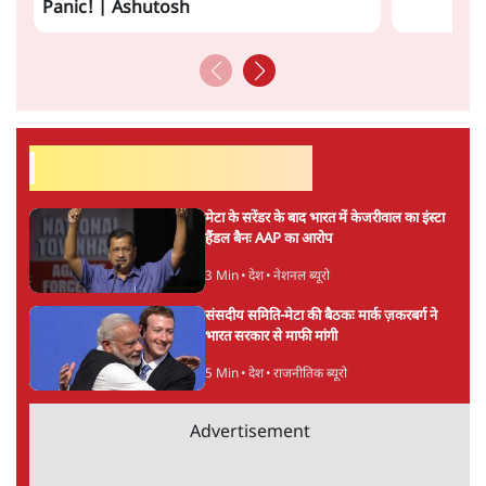
का 'Kya Bolti Public' अभियान, चुनाव नहीं
लड़ेगी CJP!
दिल्ली
Urmilesh Exposes Voter List Plan: क्या
पिछड़ों और दलितों का वोट काट देगी BJP?
विश्लेषण
भागवत बोले- 'जेन ज़ी पर आँख मूंदकर भरोसा,
आंदोलन देश-विरोधी नहीं'; अतुल लिमये बोले थे-
'एंटी नेशनल'
6 Min
•
देश
Advertisement
अतीक अहमद के बेटे अबान अहमद की सड़क हादसे
में मौत, जेल में बंद भाई से मिलने जा रहे थे
5 Min
•
उत्तर प्रदेश
उलटबांसीः राष्ट्र के चरित्र की मरम्मत जारी है