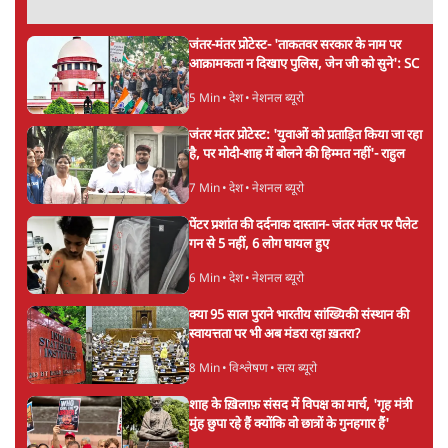
11 Min
•
व्यंग्य/उलटबाँसी
'अमित शाह के संसद में आने पर विचार करे सरकार':
राज्यसभा सभापति ने केंद्र से कहा
5 Min
•
देश
Advertisement
कॉकरोच जनता पार्टी ने की देशव्यापी अभियान की
घोषणा- 'क्या बोलती पब्लिक'
4 Min
•
देश
झारखंड के आंदोलनकारी छात्रों ने दबाव बढ़ाया,
सीएम हेमंत सोरेन का इस्तीफा मांगा, 10 को घेरेंगे
विधानसभा
4 Min
•
झारखंड