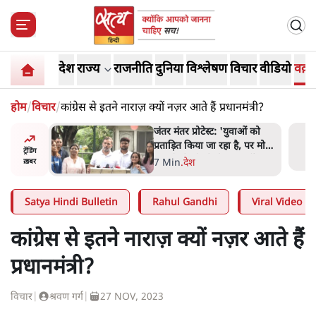
देश
राज्य
राजनीति
दुनिया
विश्लेषण
विचार
वीडियो
वक़्त
होम
/
विचार
/
कांग्रेस से इतने नाराज़ क्यों नज़र आते हैं प्रधानमंत्री?
ाकतवर
जंतर मंतर प्रोटेस्ट: 'युवाओं को
रामकता न
प्रताड़ित किया जा रहा है, पर मोदी-
ट्रेंडिंग
ो सुने':
शाह में बोलने की हिम्मत नहीं'-
7 Min
.
देश
ख़बर
राहुल
Satya Hindi Bulletin
Rahul Gandhi
Viral Video
कांग्रेस से इतने नाराज़ क्यों नज़र आते हैं
प्रधानमंत्री?
विचार
|
श्रवण गर्ग
|
27 NOV, 2023