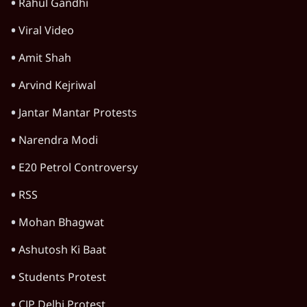
जंतर-मंतर प्रोटेस्ट: केवल इस्तीफा काफी नहीं, क्या
शिक्षा 'तंत्र' खुद एक बीमारी है?
9 Min
•
विचार
जंतर-मंतर आंदोलन: आक्रोश का प्रदर्शन या प्रतिरोध
का कार्निवाल?
7 Min
•
विचार
क्या युवाओं के आंदोलन से रुक जाएगा हिंदू राष्ट्र का
राग?
8 Min
•
विचार
Advertisement
क्या कॉकरोच आंदोलन बन पाएगा नया अन्ना या जेपी
आंदोलन? आशुतोष की टिप्पणी
9 Min
•
विचार