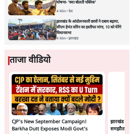
सत्य हिन्दी ऐप
डाउनलोड
करें
वंदिता मिश्रा
वंदिता मिश्रा
की और स्टोरी पढ़ें
अगली खबर लोड हो रही है...
ताजा खबरें
Abhijeet Dipke Press Conference: CJP