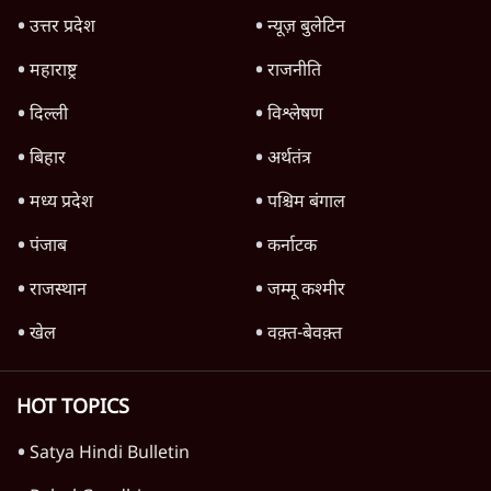
Advertisement
1224333
विचार
जंतर-मंतर विरोध: वांगचुक को कोसिए, सत्याग्रह को
नहीं
9 Min
•
विचार
जंतर मंतर प्रोटेस्ट: स्क्रीन के सामने की जंग– वायरल
वीडियो कैसे हमारी सोच को बंधक बना रहे हैं
11 Min
•
विचार
यूरोप में खाद्य संकट की आहट, यूके में पड़ेंगे निवाले
के लाले?
4 Min
•
विचार
Advertisement