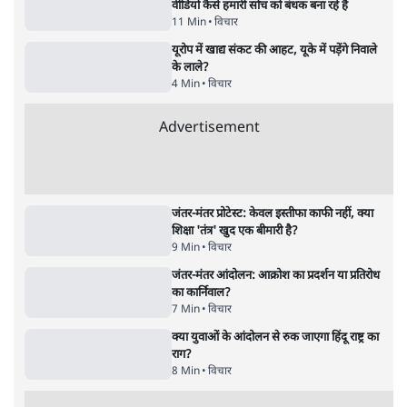
पाठकों की पसन्द
RSS नेता की जंतर मंतर आंदोलन पर टिप्पणी- सीधे
फायरिंग कराता, महिलाओं का रेप करवाता
4 Min
•
देश
शिक्षा संस्थान ‘विद्यार्थी’ नहीं, ‘अनुयायी’ तैयार कर
रहे, राहुल गांधी के बयान से छिड़ी नई बहस
6 Min
•
वक़्त-बेवक़्त
इंस्टाग्राम पर आरक्षण हटाओ आंदोलन का शिगूफा,
क्या Gen Z एकता तोड़ने की मुहिम?
7 Min
•
देश
Advertisement
जनता का 2.32 करोड़ रोज़ाना खर्चः योगी सरकार ने
विज्ञापनों पर उड़ाने में मोदी 3.0 को भी पीछे छोड़ा