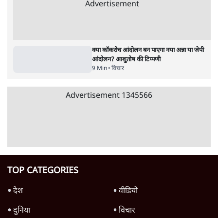
7 Min
•
उत्तर प्रदेश
क्या 95 साल पुराने भारतीय सांख्यिकी संस्थान की
स्वायत्तता पर भी अब मंडरा रहा ख़तरा?
8 Min
•
विश्लेषण
जंतर-मंतर पर युवा आक्रोश के बाद संघ की बेचैनी
क्यों बढ़ी? प्रो. अपूर्वानंद ने बताईं 5 बड़ी वजहें
7 Min
•
विश्लेषण
Advertisement
'महाराष्ट्र में गैर बीजेपी वोटरों के नामों को काटने की
बड़ी साज़िश'- रोहित पवार का आरोप
4 Min
•
महाराष्ट्र
राहुल गांधी ने कहा- अमित शाह ने ही छात्रों पर पैलेट
गन चलवाई, सरकार का आरोपों से इंकार
11 Min
•
देश