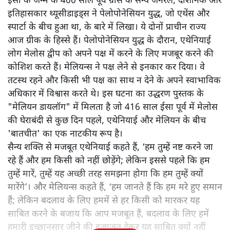
ईसा के जन्म के 400 साल पूर्व ग्रीस के सैन्य जनरल, दार्शनिक और
इतिहासकार थ्यूसीडाइड्स ने पेलोपोनेसियन युद्ध, जो एथेंस और
स्पार्टा के बीच हुआ था, के बारे में लिखा। ये दोनों प्राचीन राज्य
आज ग्रीक के हिस्से हैं। पेलोपोनेसियन युद्ध के दौरान, एथेनियाई
लोग मेलोस द्वीप को अपने पक्ष में करने के लिए मजबूर करने की
कोशिश करते हैं। मेलियन्स ने पक्ष लेने से इनकार कर दिया। वे
तटस्थ रहने और किसी भी पक्ष का साथ न देने के अपने स्वाभाविक
अधिकार में विश्वास करते थे। इस घटना का उद्धरण पुस्तक के
"मेलियन डायलॉग" में मिलता है जो 416 साल ईसा पूर्व में मेलोस
की घेराबंदी से कुछ दिन पहले, एथेनियाई और मेलियन के बीच
'बातचीत' का एक नाटकीय रूप है।
सैन्य शक्ति से मजबूत एथेनियाई कहते हैं, ‘हम तुम्हें नष्ट करने जा
रहे हैं और हम किसी को नहीं छोड़ेंगे; लेकिन इससे पहले कि हम
तुम्हें मारें, तुम्हें यह अच्छी तरह समझना होगा कि हम तुम्हें क्यों
मारेंगे’। और मेलियन्स कहते हैं, ‘हम जानते हैं कि हम मरे हुए समान
हैं; लेकिन बदलाव के लिए हममें से हर किसी को मारकर यह
साबित करने के बजाय कि आप मजबूत हैं, बदलाव के लिए हमें
हमारी इच्छानुसार जीने की इजाजत देकर यह साबित क्यों नहीं