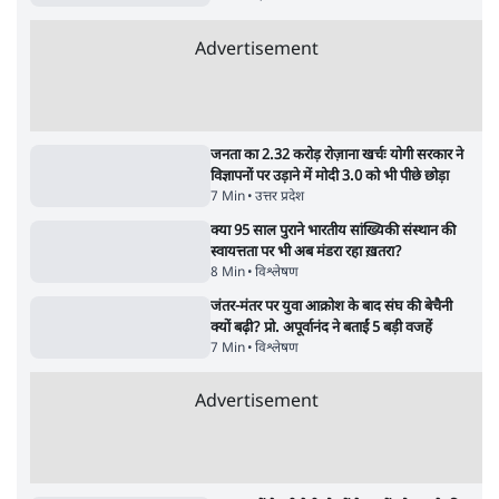
मेटा के सरेंडर के बाद भारत में केजरीवाल का इंस्टा
हैंडल बैनः AAP का आरोप
3 Min
•
देश
•
नेशनल ब्यूरो
संसदीय समिति-मेटा की बैठकः मार्क ज़करबर्ग ने
भारत सरकार से माफी मांगी
5 Min
•
देश
•
राजनीतिक ब्यूरो
Advertisement
जंतर-मंतर प्रोटेस्ट- 'ताकतवर सरकार के नाम पर
आक्रामकता न दिखाए पुलिस, जेन जी को सुने': SC
5 Min
•
देश
•
नेशनल ब्यूरो
जंतर मंतर प्रोटेस्ट: 'युवाओं को प्रताड़ित किया जा रहा
है, पर मोदी-शाह में बोलने की हिम्मत नहीं'- राहुल