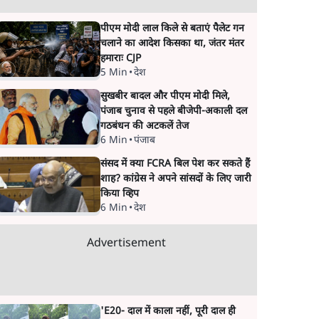
पीएम मोदी लाल किले से बताएं पैलेट गन
चलाने का आदेश किसका था, जंतर मंतर
हमाराः CJP
5 Min
•
देश
सुखबीर बादल और पीएम मोदी मिले,
पंजाब चुनाव से पहले बीजेपी-अकाली दल
गठबंधन की अटकलें तेज
6 Min
•
पंजाब
संसद में क्या FCRA बिल पेश कर सकते हैं
शाह? कांग्रेस ने अपने सांसदों के लिए जारी
किया व्हिप
6 Min
•
देश
Advertisement
'E20- दाल में काला नहीं, पूरी दाल ही