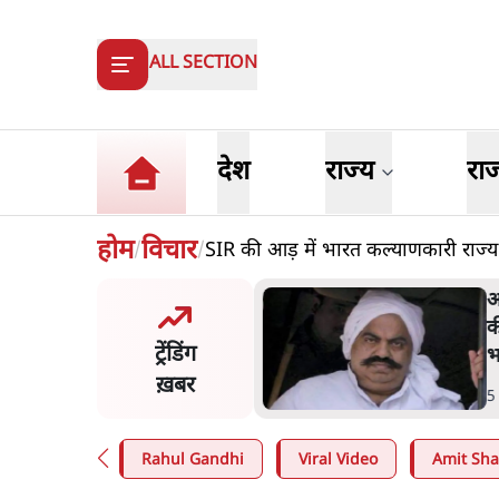
ALL SECTION
देश
राज्य
रा
होम
विचार
SIR की आड़ में भारत कल्याणकारी राज्य
/
/
त बोले- 'जेन ज़ी पर आँख
अ
कर भरोसा, आंदोलन देश-विरोधी
क
ट्रेंडिंग
; अतुल लिमये बोले थे- 'एंटी
भ
ल'
ख़बर
n
.
देश
5
Rahul Gandhi
Viral Video
Amit Sh