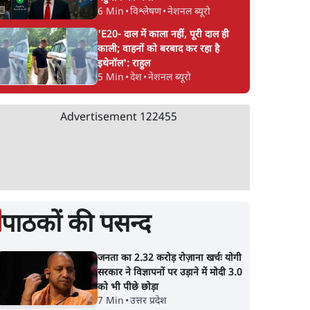
6 Min
•
विश्लेषण
•
नेशनल ब्यूरो
'E20- दाल में काला नहीं, पूरी दाल ही
काली; वाहनों को बरबाद कर रहा है
इथेनॉल': राहुल
5 Min
•
देश
•
नेशनल ब्यूरो
Advertisement
122455
पाठकों की पसन्द
जनता का 2.32 करोड़ रोज़ाना खर्चः योगी
सरकार ने विज्ञापनों पर उड़ाने में मोदी 3.0
को भी पीछे छोड़ा
7 Min
•
उत्तर प्रदेश