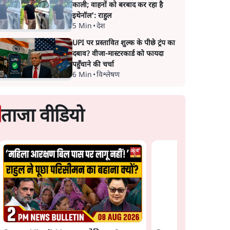
काली; वाहनों को बरबाद कर रहा है
इथेनॉल': राहुल
5 Min
•
देश
UPI पर प्रस्तावित शुल्क के पीछे ट्रंप का
दबाव? वीजा-मास्टरकार्ड को फायदा
पहुँचाने की चर्चा
6 Min
•
विश्लेषण
ताजा वीडियो