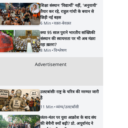
शिक्षा संस्थान ‘विद्यार्थी’ नहीं, ‘अनुयायी’
तैयार कर रहे, राहुल गांधी के बयान से
छिड़ी नई बहस
6 Min
•
वक़्त-बेवक़्त
क्या 95 साल पुराने भारतीय सांख्यिकी
संस्थान की स्वायत्तता पर भी अब मंडरा
रहा ख़तरा?
8 Min
•
विश्लेषण
Advertisement
उलटबांसीः राष्ट्र के चरित्र की मरम्मत जारी
है
11 Min
•
व्यंग्य/उलटबाँसी
जंतर-मंतर पर युवा आक्रोश के बाद संघ
की बेचैनी क्यों बढ़ी? प्रो. अपूर्वानंद ने