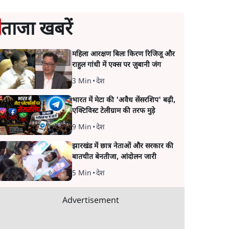
ताजा खबरें
महिला आरक्षण बिलः किरण रिजिजू और
राहुल गांधी में एक्स पर ज़ुबानी जंग
3 Min
•
देश
भारत में मेटा की 'अवैध सेंसरशिप' बढ़ी,
एक्टिविस्ट टेलीग्राम की तरफ मुड़े
9 Min
•
देश
झारखंड में छात्र नेताओं और सरकार की
बातचीत बेनतीजा, आंदोलन जारी
5 Min
•
देश
Advertisement