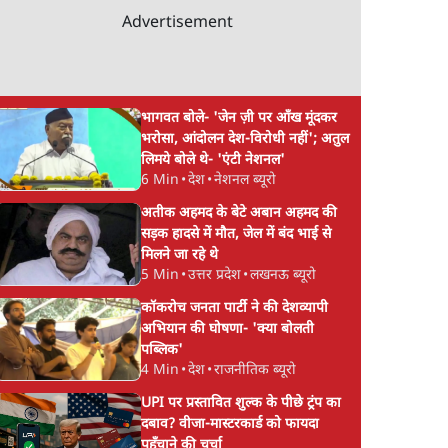
Advertisement
s
झारखंड में छात्र नेताओं और
Satya Hindi News
सुबह 11
सरकार की बातचीत बेनतीजा,
बुलेटिन । 8 अगस्त, सुब
आंदोलन जारी
बजे की ख़बरें
भागवत बोले- 'जेन ज़ी पर आँख मूंदकर
भरोसा, आंदोलन देश-विरोधी नहीं'; अतुल
लिमये बोले थे- 'एंटी नेशनल'
6 Min
•
देश
•
नेशनल ब्यूरो
अतीक अहमद के बेटे अबान अहमद की
सड़क हादसे में मौत, जेल में बंद भाई से
मिलने जा रहे थे
5 Min
•
उत्तर प्रदेश
•
लखनऊ ब्यूरो
कॉकरोच जनता पार्टी ने की देशव्यापी
अभियान की घोषणा- 'क्या बोलती
पब्लिक'
4 Min
•
देश
•
राजनीतिक ब्यूरो
UPI पर प्रस्तावित शुल्क के पीछे ट्रंप का
दबाव? वीजा-मास्टरकार्ड को फायदा
पहुँचाने की चर्चा