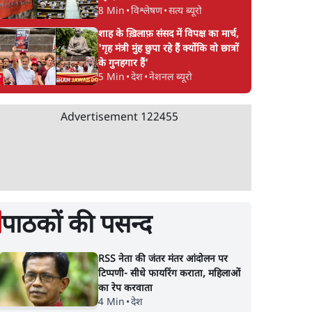
जवाब?
8 Min
•
विश्लेषण
•
सत्य ब्यूरो
शाह के ख़िलाफ़ संसद में विपक्ष का मार्च,
'गृह मंत्री मुंह छुपा रहे हैं क्योंकि वो छात्रों
के गुनहगार हैं'
5 Min
•
देश
•
नेशनल ब्यूरो
Advertisement
122455
पाठकों की पसन्द
RSS नेता की जंतर मंतर आंदोलन पर
टिप्पणी- सीधे फायरिंग कराता, महिलाओं
का रेप करवाता
4 Min
•
देश