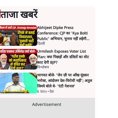
ताजा खबरें
Abhijeet Dipke Press
Conference: CJP का 'Kya Bolti
Public' अभियान, चुनाव नहीं लड़ेगी
दिल्ली
CJP!
Urmilesh Exposes Voter List
Plan: क्या पिछड़ों और दलितों का वोट
काट देगी BJP?
विश्लेषण
भागवत बोले- 'जेन ज़ी पर आँख मूंदकर
भरोसा, आंदोलन देश-विरोधी नहीं'; अतुल
लिमये बोले थे- 'एंटी नेशनल'
6 Min
•
देश
Advertisement