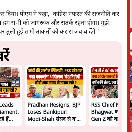
ज कर दिया। पीएम ने कहा, 'कांग्रेस नफ़रत की राजनीति कर
हुई है। हम सभी को जागरूक और सतर्क रहना होगा। मुझे
 पर तुली हुई सभी ताकतों को करारा जवाब देंगे।'
ें
Leads
Pradhan Resigns, BJP
RSS Chief Moha
liament,
Loses Bankipur!
Bhagwat का 'संवा
े हैं
Modi-Shah संसद से क्यों
Gen Z को काउंटर क
hah?
भाग रहे हैं? | Ashutosh
एजेंडा?