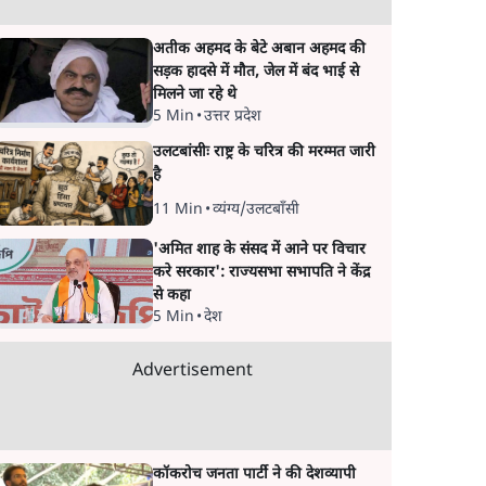
अतीक अहमद के बेटे अबान अहमद की
सड़क हादसे में मौत, जेल में बंद भाई से
मिलने जा रहे थे
5 Min
•
उत्तर प्रदेश
उलटबांसीः राष्ट्र के चरित्र की मरम्मत जारी
है
11 Min
•
व्यंग्य/उलटबाँसी
'अमित शाह के संसद में आने पर विचार
करे सरकार': राज्यसभा सभापति ने केंद्र
से कहा
5 Min
•
देश
Advertisement
कॉकरोच जनता पार्टी ने की देशव्यापी