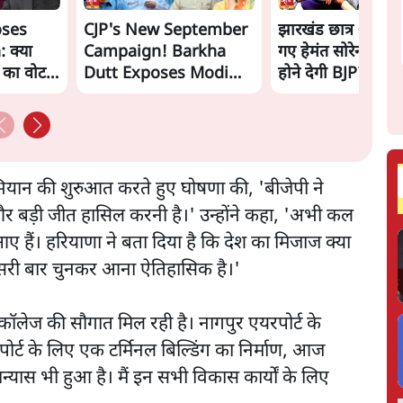
oses
CJP's New September
झारखंड छात्र आंदोल
 क्या
Campaign! Barkha
गए हेमंत सोरेन, सम
ं का वोट
Dutt Exposes Modi
होने देगी BJP?
Govt's Panic! |
Ashutosh
 अभियान की शुरुआत करते हुए घोषणा की, 'बीजेपी ने
में और बड़ी जीत हासिल करनी है।' उन्होंने कहा, 'अभी कल
 हैं। हरियाणा ने बता दिया है कि देश का मिजाज क्या
तीसरी बार चुनकर आना ऐतिहासिक है।'
ल कॉलेज की सौगात मिल रही है। नागपुर एयरपोर्ट के
ट के लिए एक टर्मिनल बिल्डिंग का निर्माण, आज
शिलान्यास भी हुआ है। मैं इन सभी विकास कार्यों के लिए