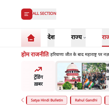
ALL SECTION
देश
राज्य
रा
होम
राजनीति
हरियाणा जीत के बाद महाराष्ट्र पर नज़
/
/
य समिति-मेटा की बैठकः मार्क
ज
र्ग ने भारत सरकार से माफी
क
ट्रेंडिंग
प
ख़बर
n
.
देश
5
Satya Hindi Bulletin
Rahul Gandhi