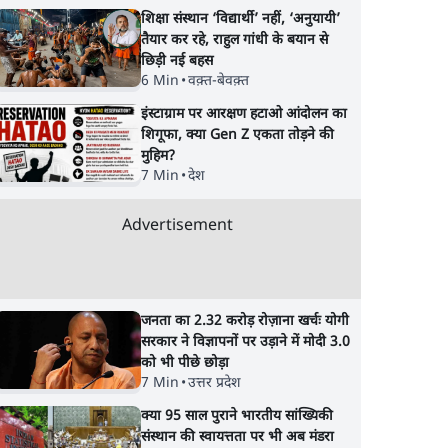
शिक्षा संस्थान ‘विद्यार्थी’ नहीं, ‘अनुयायी’
तैयार कर रहे, राहुल गांधी के बयान से
छिड़ी नई बहस
6 Min
•
वक़्त-बेवक़्त
इंस्टाग्राम पर आरक्षण हटाओ आंदोलन का
शिगूफा, क्या Gen Z एकता तोड़ने की
मुहिम?
7 Min
•
देश
Advertisement
जनता का 2.32 करोड़ रोज़ाना खर्चः योगी
सरकार ने विज्ञापनों पर उड़ाने में मोदी 3.0
को भी पीछे छोड़ा
7 Min
•
उत्तर प्रदेश
क्या 95 साल पुराने भारतीय सांख्यिकी
संस्थान की स्वायत्तता पर भी अब मंडरा