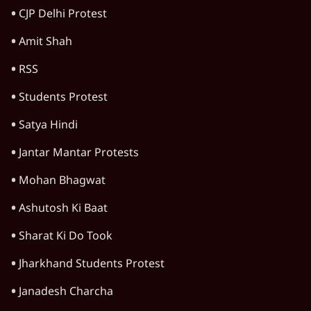
Gandhi? भारतीय राजनीति में आ रहा बड़ा
बदलाव? | Ashutosh Ki Baat
1 Min
•
राजनीति
Ram Mandir Scam पर Opposition का
हमला, Parliament से सड़कों तक हंगामा!
राजनीति
Rahul Gandhi Leads Protest in
Parliament, क्यों संसद से भाग रहे हैं गृहमंत्री
Amit Shah?
राजनीति
Advertisement
Pradhan Resigns, BJP Loses Bankipur!
Modi-Shah संसद से क्यों भाग रहे हैं? |
Ashutosh
राजनीति
RSS Chief Mohan Bhagwat का 'संवाद' या
Gen Z को काउंटर करने का एजेंडा?
राजनीति