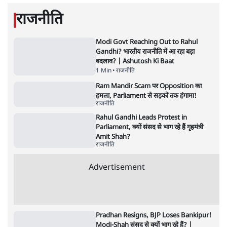
Advertisement
BJP और मोदी ‘गॉडफादर’ भागवत की Gen Z पर
सलाह मानेंः अभिजीत दिपके
5 Min
•
देश
•
राजनीतिक ब्यूरो
मार्क ज़करबर्ग का माफीनामाः ये बहुत अंदर की बात
है
9 Min
•
विश्लेषण
•
शीतल पी. सिंह
महुआ मोइत्रा से SC ने कहा- ' अंडों से क्यों डरती हैं?
स्वतंत्रता सेनानी सीने पर गोली खाते थे'
4 Min
•
देश
•
नेशनल ब्यूरो
झारखंड में छात्र नेताओं और सरकार की बातचीत
बेनतीजा, आंदोलन जारी