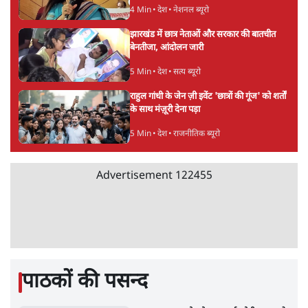
8 Min
•
दुनिया
Advertisement
BJP-RSS की वजह से राहुल के प्रयागराज
'Chhatron Ki Goonj' कार्यक्रम में उमड़ी युवाओं
की भारी भीड़
1 Min
•
विश्लेषण
UPI नागरिकों के लिए रहेगा मुफ्त, बड़े व्यापारियों पर
लग सकता है मामूली चार्ज: केंद्र
9 Min
•
अर्थतंत्र
चीन के अतिक्रमण के दावों को अरुणाचल के सीएम
पेमा खांडू ने किया खारिज
3 Min
•
अरुणाचल प्रदेश
Advertisement