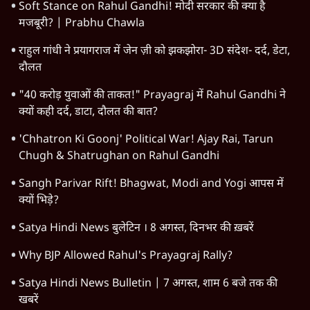
TOP CATEGORIES
देश
वीडियो
दुनिया
विचार
उत्तर प्रदेश
न्यूज़ बुलेटिन
राजनीति
महाराष्ट्र
विश्लेषण
दिल्ली
बिहार
अर्थतंत्र
मध्य प्रदेश
पश्चिम बंगाल
पंजाब
कर्नाटक
राजस्थान
जम्मू कश्मीर
खेल
वक़्त-बेवक़्त