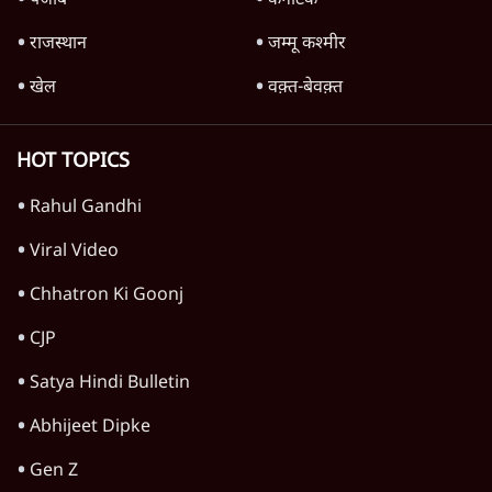
'महाराष्ट्र में गैर बीजेपी वोटरों के नामों को काटने की
बड़ी साज़िश'- रोहित पवार का आरोप
4 Min
•
महाराष्ट्र
पीएम केयर्स फंडः मार्च 2023 के बाद कोई हिसाब-
किताब नहीं, द हिन्दू की पड़ताल
4 Min
•
देश
Advertisement
1224333
राजनीति
Modi Govt Reaching Out to Rahul