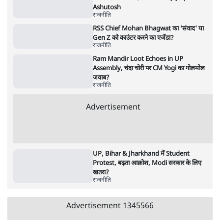
5 Min
•
देश
•
सत्य ब्यूरो
राहुल गांधी के जेन ज़ी इवेंट 'छात्रों की गूंज' को शर्तों
के साथ मंज़ूरी देना पड़ा
5 Min
•
देश
•
राजनीतिक ब्यूरो
Advertisement
122455
पाठकों की पसन्द
जनता का 2.32 करोड़ रोज़ाना खर्चः योगी सरकार ने
विज्ञापनों पर उड़ाने में मोदी 3.0 को भी पीछे छोड़ा
7 Min
•
उत्तर प्रदेश
शिक्षा संस्थान ‘विद्यार्थी’ नहीं, ‘अनुयायी’ तैयार कर
रहे, राहुल गांधी के बयान से छिड़ी नई बहस