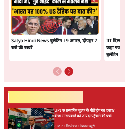
उतनी ही अनुमानित और दोहराव भरी।
सत्य हिन्दी ऐप
डाउनलोड
करें
सतीश झा
सतीश झा समकालीन भारतीय भाषाई लेखन के सबसे सूक्ष्म,
विश्लेषणात्मक और मानवीय स्वरों में से एक हैं। शिक्षा, समाज,
संस्कृति और भाषा पर उनकी दृष्टि गहरी और साफ़ है। उनकी शैली—
सरल भाषा में जटिल प्रश्नों को खोलने की—उन्हें आज के
हिंदी‑हिंदुस्तानी लेखन में एक विशिष्ट स्थान देती है।
सतीश झा
की और स्टोरी पढ़ें