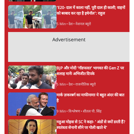
अगली खबर लोड हो रही है...
ताजा खबरें
ईरान ने जारी किया मुजतबा खामेनेई का वीडियो;
स्वास्थ्य पर इसराइली मीडिया में चल रही थीं अफवाहें
7 Min
•
दुनिया
जेन-ज़ी के लिए नहीं, संघ की राजनैतिक हेजेमनी
बचाने आए हैं मोहन भागवत!
14 Min
•
विमर्श
होर्मुज समझौते के करीब पहुँचे ईरान-ओमान, लेकिन
स्ट्रेट को खोलने के लिए तेहरान ने रखी कड़ी शर्तें