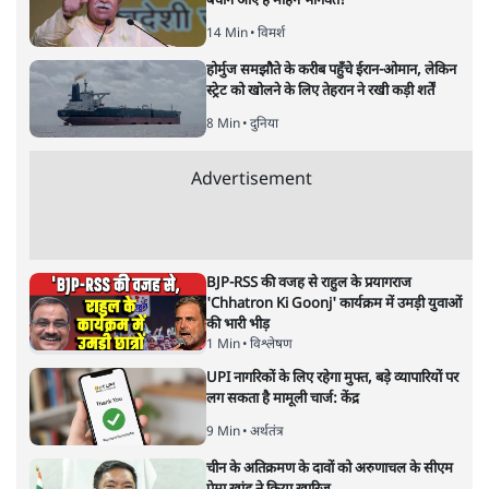
बदलाव की देहलीज पर ठहरा हुआ
बजट!
अर्थतंत्र
|
सतीश झा
|
2 FEB, 2026
सतीश झा
मोदी सरकार का बजट 2026 बड़े बदलाव का वादा करता दिखता है,
लेकिन क्या वह देहलीज़ पार कर पाया? नीतिगत झिझक, अधूरे सुधार
और ठहरे फैसलों के बीच बजट की आलोचनात्मक समीक्षा पढ़िए।