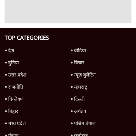
6 Min
•
वक़्त-बेवक़्त
क्या 95 साल पुराने भारतीय सांख्यिकी संस्थान की
स्वायत्तता पर भी अब मंडरा रहा ख़तरा?
8 Min
•
विश्लेषण
Advertisement
उलटबांसीः राष्ट्र के चरित्र की मरम्मत जारी है
11 Min
•
व्यंग्य/उलटबाँसी
जंतर-मंतर पर युवा आक्रोश के बाद संघ की बेचैनी
क्यों बढ़ी? प्रो. अपूर्वानंद ने बताईं 5 बड़ी वजहें
7 Min
•
विश्लेषण
मैं अपने सारे सर्टिफिकेट दिखाने को तैयार, मोदी जी
भी अपनी डिग्री दिखाएंः दिपके
4 Min
•
देश
Advertisement