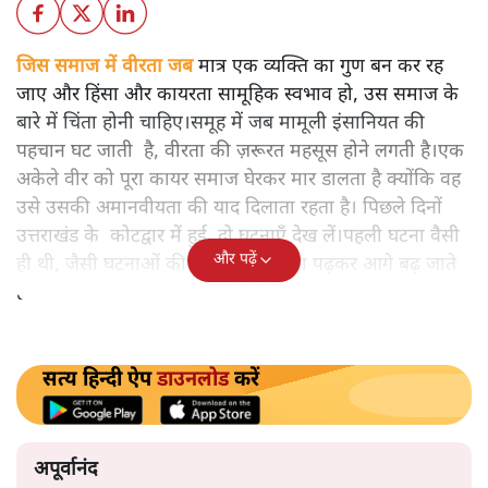
अपूर्वानंद
आरएसएस का ईको सिस्टम हिंदुओं में मानवता जैसी अच्छाई का
दमन क्यों करना चाहता है? कोटद्वार में दीपक कुमार एक मुस्लिम
दुकानदार की रक्षा के लिए बजरंग दल के उग्र लोगों के सामने खड़े हो
गए और कहा- "मेरा नाम मोहम्मद दीपक है।"
जिस समाज में वीरता जब
मात्र एक व्यक्ति का गुण बन कर रह
जाए और हिंसा और कायरता सामूहिक स्वभाव हो, उस समाज के
बारे में चिंता होनी चाहिए।समूह में जब मामूली इंसानियत की
पहचान घट जाती है, वीरता की ज़रूरत महसूस होने लगती है।एक
अकेले वीर को पूरा कायर समाज घेरकर मार डालता है क्योंकि वह
उसे उसकी अमानवीयता की याद दिलाता रहता है। पिछले दिनों