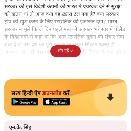
सरकार को इस विदेशी कंपनी को भारत में एयरवेज देने से सुरक्षा
को ख़तरा था तो आज क्या वह ख़तरा टल गया है? क्या सरकार
ट्रम्प को खुश करने के लिए स्टारलिंक को इजाजत देगा? भारत
सरकार न भूले कि दो दिन पहले मस्क ने अहंकार भरे स्वर में पोलैंड
के विदेशमंत्री से कहा था कि अगर स्टारलिंक यूक्रेन की संचार सेवा
रोक दे तो उस देश का पूरा फ्रंटलाइन सुरक्षा सिस्टम ध्वस्त हो
और पढ़ें
जाएगा। साथ ही व्हाइटहाउस में ट्रम्प-जेलेंस्की विवाद के बाद यूक्रेन
की सभी इंटेलिजेंस शेयरिंग रोक दी गयी थी।
सत्य हिन्दी ऐप
डाउनलोड
करें
एन.के. सिंह