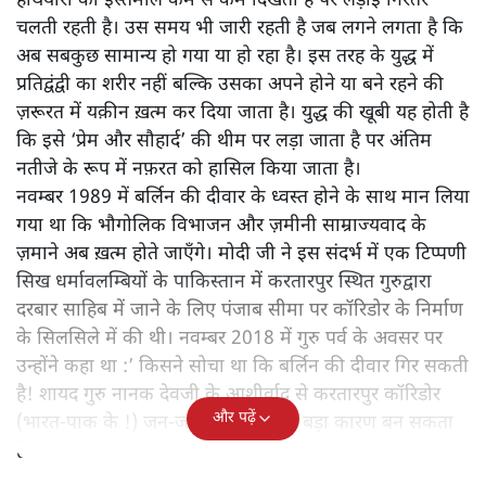
हथियारों का इस्तेमाल कम से कम दिखता है पर लड़ाई निरंतर
चलती रहती है। उस समय भी जारी रहती है जब लगने लगता है कि
अब सबकुछ सामान्य हो गया या हो रहा है। इस तरह के युद्ध में
प्रतिद्वंद्वी का शरीर नहीं बल्कि उसका अपने होने या बने रहने की
ज़रूरत में यक़ीन ख़त्म कर दिया जाता है। युद्ध की खूबी यह होती है
कि इसे ‘प्रेम और सौहार्द’ की थीम पर लड़ा जाता है पर अंतिम
नतीजे के रूप में नफ़रत को हासिल किया जाता है।
नवम्बर 1989 में बर्लिन की दीवार के ध्वस्त होने के साथ मान लिया
गया था कि भौगोलिक विभाजन और ज़मीनी साम्राज्यवाद के
ज़माने अब ख़त्म होते जाएँगे। मोदी जी ने इस संदर्भ में एक टिप्पणी
सिख धर्मावलम्बियों के पाकिस्तान में करतारपुर स्थित गुरुद्वारा
दरबार साहिब में जाने के लिए पंजाब सीमा पर कॉरिडोर के निर्माण
के सिलसिले में की थी। नवम्बर 2018 में गुरु पर्व के अवसर पर
उन्होंने कहा था :’ किसने सोचा था कि बर्लिन की दीवार गिर सकती
है! शायद गुरु नानक देवजी के आशीर्वाद से करतारपुर कॉरिडोर
और पढ़ें
(भारत-पाक के !) जन-जन को जोड़ने का बड़ा कारण बन सकता
है!‘