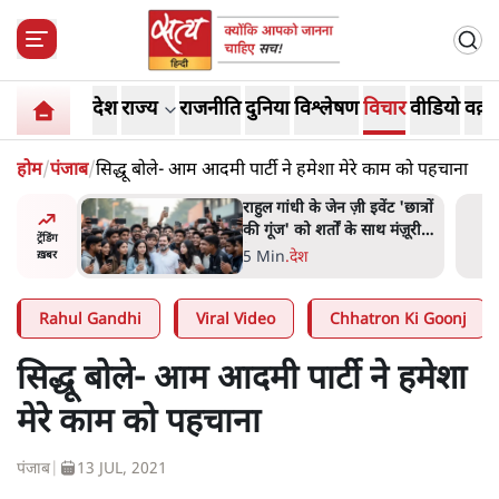
देश
राज्य
राजनीति
दुनिया
विश्लेषण
विचार
वीडियो
वक़्त
होम
/
पंजाब
/
सिद्धू बोले- आम आदमी पार्टी ने हमेशा मेरे काम को पहचाना
ं और
राहुल गांधी के जेन ज़ी इवेंट 'छात्रों
तीजा,
की गूंज' को शर्तों के साथ मंज़ूरी
ट्रेंडिंग
देना पड़ा
5 Min
.
देश
ख़बर
Rahul Gandhi
Viral Video
Chhatron Ki Goonj
सिद्धू बोले- आम आदमी पार्टी ने हमेशा
मेरे काम को पहचाना
पंजाब
|
13 JUL, 2021