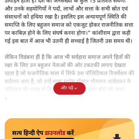
उत्पीड़न होता है। देश की जनसँख्या के कुल 15 प्रतिशत सवर्णों
और उनके सहयोगियों ने पदों, लाभों और सत्ता के सभी स्रोत एवं
संसाधनों को हथिया रखा है। इसलिए इस अन्यायपूर्ण स्थिति की
समाप्ति के लिए बहुजन समाज को एकजुट होकर राजनीतिक सत्ता
पर काबिज़ होने के लिए संघर्ष करना होगा।” कांशीराम द्वारा कही
गई इस बात में आज भी उतनी ही सच्चाई है जितनी उस समय थी।
लेकिन विडंबना ही है कि आज भी सर्वहारा समाज अपने हितों की
रक्षा के लिए उन बहुजन नेताओं की ओर टकटकी लगाए देखता
रहता है जो राजनीतिक सत्ता में सिर्फ उस पॉलिटिकल रिजर्वेशन की
बदौलत आए हैं, जो उन्हें बाबा साहेब डॉक्टर भीमराव आंबेडकर के
और पढ़ें
संविधान की वजह से मिला। ऐसे बहुत कम नेता होंगे जो अपने
समाज के मुद्दों को विधानसभाओं में और संसद में उठाते हैं।
सत्य हिन्दी ऐप
डाउनलोड
करें