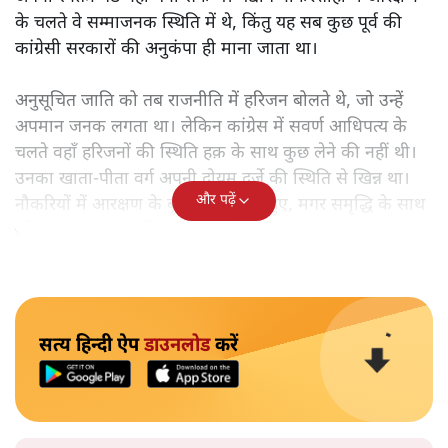
के चलते वे सम्माजनक स्थिति में थे, किंतु यह सब कुछ पूर्व की
कांग्रेसी सरकारों की अनुकंपा ही माना जाता था।
अनुसूचित जाति को तब राजनीति में हरिजन बोलते थे, जो उन्हें
अपमान जनक लगता था। लेकिन कांग्रेस में सवर्ण आधिपत्य के
चलते वहाँ हरिजनों की स्थिति हक़ के साथ कुछ लेने की नहीं थी।
उनका खाता-पीता वर्ग अपनी दोयम दर्जे की स्थिति से खिन्न था।
और पढ़ें
नौकरियों में आरक्षण के बूते वे समृद्ध तो हुए, मगर समृद्धि के साथ
जो आत्म-सम्मान चाहिए था, वह नहीं मिल रहा था।
सत्य हिन्दी ऐप
डाउनलोड
करें