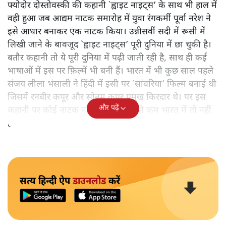
फ्योदोर दोस्तोवस्की की कहानी `ह्वाइट नाइट्स’ के साथ भी हाल में
वही हुआ जब आद्यम नाटक समारोह में युवा रंगकर्मी पूर्वा नरेश ने
इसे आधार बनाकर एक नाटक किया। उन्नीसवीं सदी में रूसी में
लिखी जाने के बावजूद `ह्वाइट नाइट्स’ पूरी दुनिया में छा चुकी है।
बतौर कहानी तो ये पूरी दुनिया में पढ़ी जाती रही है, साथ ही कई
भाषाओं में इस पर फ़िल्में भी बनी हैं। भारत में भी कुछ साल पहले
संजय लीला भंसाली ने हिंदी में इसी पर `सांवरिया’ फिल्म बनाई थी
जिसमें रनबीर कपूर और सोनम कपूर प्रमुख किरदार थे। पर इस
और पढ़ें
कहानी पर कोई नाटक नहीं हुआ है। कम से कम भारत में तो नहीं
हुआ है।
सत्य हिन्दी ऐप
डाउनलोड
करें