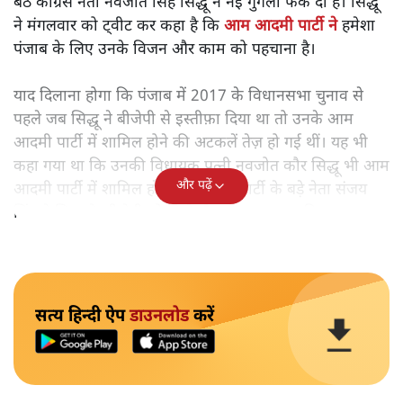
बैठे कांग्रेस नेता नवजोत सिंह सिद्धू ने नई गुगली फेंक दी है। सिद्धू
ने मंगलवार को ट्वीट कर कहा है कि
आम आदमी पार्टी ने
हमेशा
पंजाब के लिए उनके विजन और काम को पहचाना है।
याद दिलाना होगा कि पंजाब में 2017 के विधानसभा चुनाव से
पहले जब सिद्धू ने बीजेपी से इस्तीफ़ा दिया था तो उनके आम
आदमी पार्टी में शामिल होने की अटकलें तेज़ हो गई थीं। यह भी
कहा गया था कि उनकी विधायक पत्नी नवजोत कौर सिद्धू भी आम
और पढ़ें
आदमी पार्टी में शामिल होंगी। उस वक्त पार्टी के बड़े नेता संजय
सिंह ने सिद्धू के बीजेपी छोड़ने के फ़ैसले का स्वागत किया था।
सत्य हिन्दी ऐप
डाउनलोड
करें