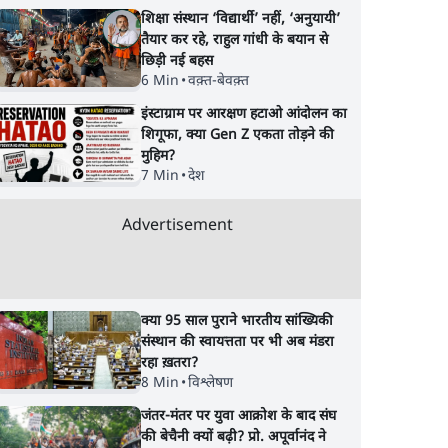
शिक्षा संस्थान ‘विद्यार्थी’ नहीं, ‘अनुयायी’
तैयार कर रहे, राहुल गांधी के बयान से
छिड़ी नई बहस
6 Min
•
वक़्त-बेवक़्त
इंस्टाग्राम पर आरक्षण हटाओ आंदोलन का
शिगूफा, क्या Gen Z एकता तोड़ने की
मुहिम?
7 Min
•
देश
Advertisement
क्या 95 साल पुराने भारतीय सांख्यिकी
संस्थान की स्वायत्तता पर भी अब मंडरा
रहा ख़तरा?
8 Min
•
विश्लेषण
जंतर-मंतर पर युवा आक्रोश के बाद संघ
की बेचैनी क्यों बढ़ी? प्रो. अपूर्वानंद ने