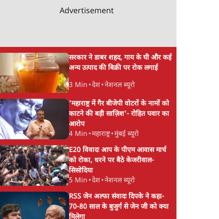
Advertisement
सरकार ने डाबर शहद, गाय के घी और कई
अन्य उत्पाद की बिक्री पर रोक लगाई
3 Min
•
देश
•
नेशनल ब्यूरो
'महाराष्ट्र में गैर बीजेपी वोटरों के नामों को
काटने की बड़ी साज़िश'- रोहित पवार का
आरोप
4 Min
•
महाराष्ट्र
•
मुंबई ब्यूरो
E20 विवादः आप के पीएम आवास मार्च
को रोका, धरने पर बैठे केजरीवाल-
सिसोदिया
5 Min
•
देश
•
नेशनल ब्यूरो
RSS जेन अल्फा संवादः दिपके ने कहा-
70-80 साल के बुजुर्ग से जेन जी को क्या
मिलेगा