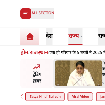
ALL SECTION
देश
राज्य
रा
होम
राजस्थान
एक ही परिवार के 5 बच्चों ने 2025 
/
/
ेन अल्फा संवादः दिपके ने
'
70-80 साल के बुजुर्ग से जेन जी
क
ट्रेंडिंग
या मिलेगा
क
ख़बर
n
.
देश
5
Satya Hindi Bulletin
Viral Video
Ja