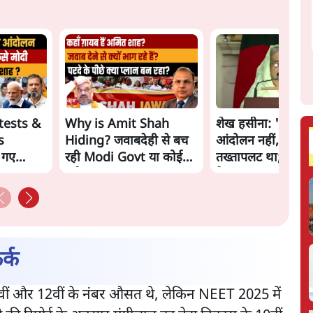
tests &
Why is Amit Shah
शेख हसीना: '2024 में
s
Hiding? जवाबदेही से बच
आंदोलन नहीं, सुनिय
 गए
रही Modi Govt या कोई
तख्तापलट था; मैं अपन
नई चाल? | The Daily
के पास जरूर लौटूंगी'
aat
Show
र्क
0वीं और 12वीं के नंबर औसत थे, लेकिन NEET 2025 में