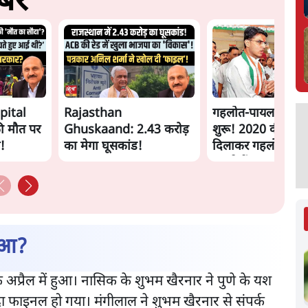
रें
pital
Rajasthan
गहलोत-पायलट जंग द
ी मौत पर
Ghuskaand: 2.43 करोड़
शुरू! 2020 की बगा
ल!
का मेगा घूसकांड!
दिलाकर गहलोत क्या
चाहते हैं
ुआ?
्रैल में हुआ। नासिक के शुभम खैरनार ने पुणे के यश
ा फाइनल हो गया। मंगीलाल ने शुभम खैरनार से संपर्क