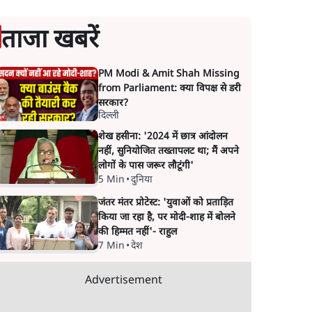
ताजा खबरें
PM Modi & Amit Shah Missing
from Parliament: क्या विपक्ष से डरी
सरकार?
दिल्ली
शेख हसीना: '2024 में छात्र आंदोलन
नहीं, सुनियोजित तख्तापलट था; मैं अपने
लोगों के पास जरूर लौटूंगी'
5 Min
•
दुनिया
जंतर मंतर प्रोटेस्ट: 'युवाओं को प्रताड़ित
किया जा रहा है, पर मोदी-शाह में बोलने
की हिम्मत नहीं'- राहुल
7 Min
•
देश
Advertisement