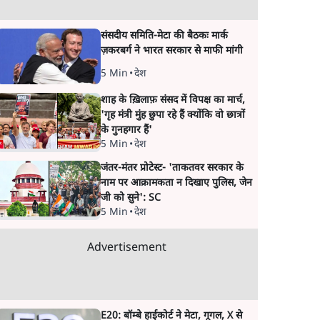
संसदीय समिति-मेटा की बैठकः मार्क
ज़करबर्ग ने भारत सरकार से माफी मांगी
5 Min
•
देश
शाह के ख़िलाफ़ संसद में विपक्ष का मार्च,
'गृह मंत्री मुंह छुपा रहे हैं क्योंकि वो छात्रों
के गुनहगार हैं'
5 Min
•
देश
जंतर-मंतर प्रोटेस्ट- 'ताकतवर सरकार के
नाम पर आक्रामकता न दिखाए पुलिस, जेन
जी को सुने': SC
5 Min
•
देश
Advertisement
E20: बॉम्बे हाईकोर्ट ने मेटा, गूगल, X से