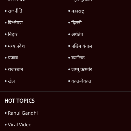
संसद | 2 Bills Today
दिल्ली
जंतर-मंतर पर युवा आक्रोश के बाद संघ की बेचैनी
क्यों बढ़ी? प्रो. अपूर्वानंद ने बताईं 5 बड़ी वजहें
7 Min
•
विश्लेषण
Advertisement
मैं अपने सारे सर्टिफिकेट दिखाने को तैयार, मोदी जी
भी अपनी डिग्री दिखाएंः दिपके
4 Min
•
देश
'महाराष्ट्र में गैर बीजेपी वोटरों के नामों को काटने की
बड़ी साज़िश'- रोहित पवार का आरोप
4 Min
•
महाराष्ट्र