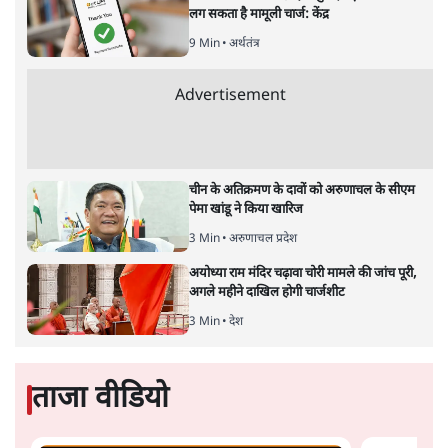
भारत ईयू मुक्त व्यापार समझौताः ईयू अध्यक्ष उर्सुला वॉन डेर लेयेन और
पीएम मोदी
सतीश झा
भारत-यूरोपीय संघ मुक्त व्यापार समझौताः क्या यूरोप की ओर भारत
का झुकाव एक लंबा रणनीतिक नज़रिया है या वैश्विक दबावों और
अमेरिकी अनिश्चितता की वजह से उठाया गया एक कदम है? वरिष्ठ
पत्रकार सतीश झा का आकलनः
कूटनीति में समय ही सबसे
बड़ा कारक होता है। भारत का यूरोप की
ओर ताज़ा झुकाव—जिसका ठोस रूप हाल ही में संपन्न भारत–
यूरोपीय संघ मुक्त व्यापार समझौते (एफ़टीए) में दिखाई देता है—