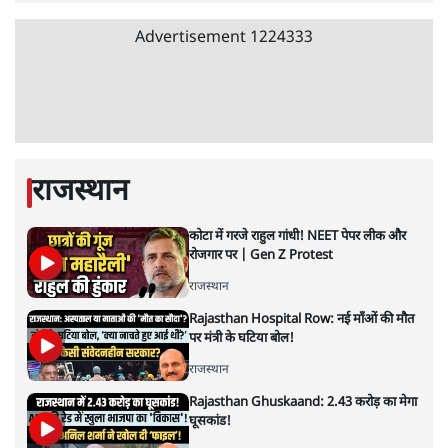
'E20- दाल में काला नहीं, पूरी दाल ही काली; वाहनों
को बरबाद कर रहा है इथेनॉल': राहुल
5 Min
•
देश
•
नेशनल ब्यूरो
Advertisement
BJP और मोदी ‘गॉडफादर’ भागवत की Gen Z पर
सलाह मानेंः अभिजीत दिपके
5 Min
•
देश
•
राजनीतिक ब्यूरो
मार्क ज़करबर्ग का माफीनामाः ये बहुत अंदर की बात
है
9 Min
•
विश्लेषण
•
शीतल पी. सिंह
महुआ मोइत्रा से SC ने कहा- ' अंडों से क्यों डरती हैं?
स्वतंत्रता सेनानी सीने पर गोली खाते थे'
4 Min
•
देश
•
नेशनल ब्यूरो