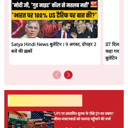
किसी दीर्घकालिक रणनीतिक दूरदृष्टि की पराकाष्ठा कम, और
परिस्थितियों के दबाव में लिया गया एक तेज़ निर्णय अधिक लगता
और पढ़ें
है।
सत्य हिन्दी ऐप
डाउनलोड
करें
सतीश झा
सतीश झा समकालीन भारतीय भाषाई लेखन के सबसे सूक्ष्म,
विश्लेषणात्मक और मानवीय स्वरों में से एक हैं। शिक्षा, समाज,
संस्कृति और भाषा पर उनकी दृष्टि गहरी और साफ़ है। उनकी शैली—
सरल भाषा में जटिल प्रश्नों को खोलने की—उन्हें आज के