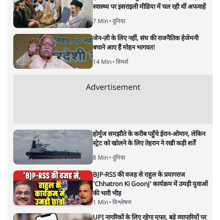
मुकेश कुमार
लेखक सत्यहिंदी के संपादक हैं।
मुकेश कुमार
की और स्टोरी पढ़ें
भारत–यूरोप संवाद: दूरदर्शी रणनीति या
हालात से उपजा मोड़?
विश्लेषण
|
सतीश झा
|
29 JAN, 2026