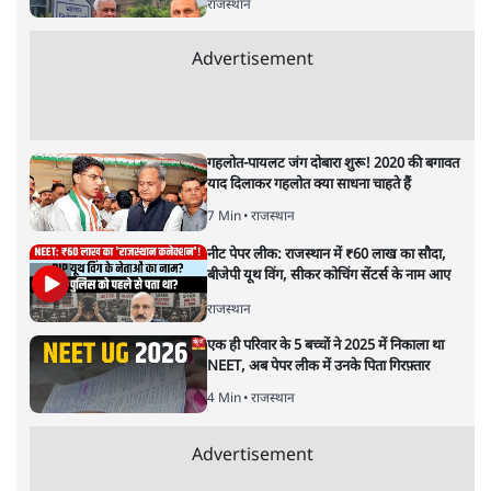
झारखंड में छात्र नेताओं और सरकार की बातचीत
बेनतीजा, आंदोलन जारी
5 Min
•
देश
•
सत्य ब्यूरो
राहुल गांधी के जेन ज़ी इवेंट 'छात्रों की गूंज' को शर्तों
के साथ मंज़ूरी देना पड़ा
5 Min
•
देश
•
राजनीतिक ब्यूरो
Advertisement
122455
पाठकों की पसन्द
जनता का 2.32 करोड़ रोज़ाना खर्चः योगी सरकार ने