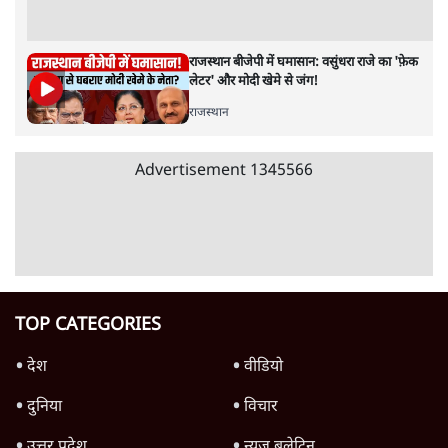
विज्ञापनों पर उड़ाने में मोदी 3.0 को भी पीछे छोड़ा
7 Min
•
उत्तर प्रदेश
शिक्षा संस्थान ‘विद्यार्थी’ नहीं, ‘अनुयायी’ तैयार कर
रहे, राहुल गांधी के बयान से छिड़ी नई बहस
6 Min
•
वक़्त-बेवक़्त
क्या 95 साल पुराने भारतीय सांख्यिकी संस्थान की
स्वायत्तता पर भी अब मंडरा रहा ख़तरा?
8 Min
•
विश्लेषण
Advertisement
उलटबांसीः राष्ट्र के चरित्र की मरम्मत जारी है
11 Min
•
व्यंग्य/उलटबाँसी
Parliament LIVE | हंगामे के बीच फिर शुरू हुई