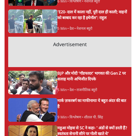
हिंदी‑हिंदुस्तानी लेखन में एक विशिष्ट स्थान देती है।
सतीश झा
की और स्टोरी पढ़ें
अगली खबर लोड हो रही है...
ताजा खबरें
NALSAR दीक्षांत समारोह के मुख्य अतिथि के रूप
में CJI सूर्यकांत का छात्रों ने किया विरोध
6 Min
•
तेलंगाना
ईरान ने जारी किया मुजतबा खामेनेई का वीडियो;
स्वास्थ्य पर इसराइली मीडिया में चल रही थीं अफवाहें