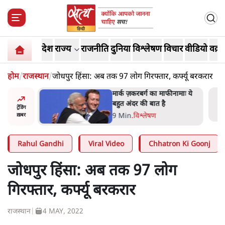
देश
राज्य
राजनीति
दुनिया
विश्लेषण
विचार
वीडियो
वक़्त
होम
/
राजस्थान
/
जोधपुर हिंसा: अब तक 97 लोग गिरफ्तार, कर्फ्यू बरकरार
र’ भागवत
मार्क ज़करबर्ग का माफीनामाः ये
ेंः
बहुत अंदर की बात है
ट्रेंडिंग
9 Min
.
विश्लेषण
ख़बर
Rahul Gandhi
Viral Video
Chhatron Ki Goonj
जोधपुर हिंसा: अब तक 97 लोग
गिरफ्तार, कर्फ्यू बरकरार
राजस्थान
|
4 MAY, 2022