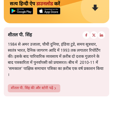
सरकार का बढ़ता कर्ज़, रुपये की कमजोरी, बॉन्ड बाजार में उथल–
पुथल, बैंकों की घटती जमा राशि, और घरेलू बचत का शेयर बाजार
की ओर तेज़ी से जाना- ये सभी संकेत इस ओर इशारा करते हैं कि
और पढ़ें
समस्या अस्थायी नहीं, बल्कि गहरी और प्रणालीगत यानी स्ट्रक्चरल
है।
सत्य हिन्दी ऐप
डाउनलोड
करें
शीतल पी. सिंह
1984 से अमर उजाला, चौथी दुनिया, इंडिया टुडे, समय सूत्रधार,
स्वतंत्र भारत, दैनिक जागरण आदि में 1993 तक लगातार रिपोर्टिंग