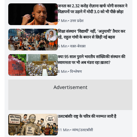
9 Min
•
अर्थतंत्र
Advertisement
चीन के अतिक्रमण के दावों को अरुणाचल के सीएम
पेमा खांडू ने किया खारिज
3 Min
•
अरुणाचल प्रदेश
अयोध्या राम मंदिर चढ़ावा चोरी मामले की जांच पूरी,
अगले महीने दाखिल होगी चार्जशीट
3 Min
•
देश
ताजा वीडियो