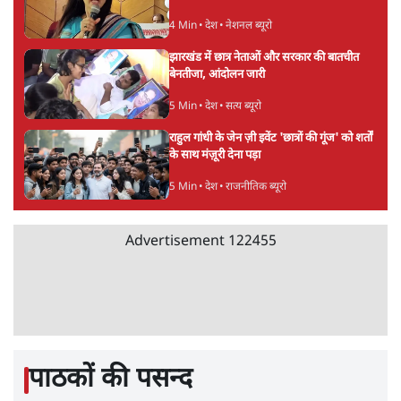
7 Min
•
दुनिया
जेन-ज़ी के लिए नहीं, संघ की राजनैतिक हेजेमनी
बचाने आए हैं मोहन भागवत!
14 Min
•
विमर्श
Advertisement
होर्मुज समझौते के करीब पहुँचे ईरान-ओमान, लेकिन
स्ट्रेट को खोलने के लिए तेहरान ने रखी कड़ी शर्तें
8 Min
•
दुनिया
BJP-RSS की वजह से राहुल के प्रयागराज
'Chhatron Ki Goonj' कार्यक्रम में उमड़ी युवाओं
की भारी भीड़
1 Min
•
विश्लेषण
UPI नागरिकों के लिए रहेगा मुफ्त, बड़े व्यापारियों पर
लग सकता है मामूली चार्ज: केंद्र