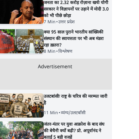
जनता का 2.32 करोड़ रोज़ाना खर्चः योगी
सरकार ने विज्ञापनों पर उड़ाने में मोदी 3.0
को भी पीछे छोड़ा
7 Min
•
उत्तर प्रदेश
क्या 95 साल पुराने भारतीय सांख्यिकी
संस्थान की स्वायत्तता पर भी अब मंडरा
रहा ख़तरा?
8 Min
•
विश्लेषण
Advertisement
उलटबांसीः राष्ट्र के चरित्र की मरम्मत जारी
है
11 Min
•
व्यंग्य/उलटबाँसी
जंतर-मंतर पर युवा आक्रोश के बाद संघ
की बेचैनी क्यों बढ़ी? प्रो. अपूर्वानंद ने
बताईं 5 बड़ी वजहें