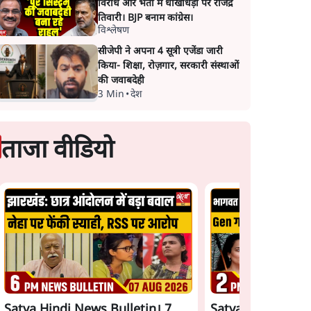
विरोध और भर्ती में धोखाधड़ी पर राजेंद्र
तिवारी। BJP बनाम कांग्रेस।
विश्लेषण
सीजेपी ने अपना 4 सूत्री एजेंडा जारी
किया- शिक्षा, रोज़गार, सरकारी संस्थाओं
की जवाबदेही
3 Min
•
देश
ताजा वीडियो
Satya Hindi News Bulletin। 7
Satya Hindi News 