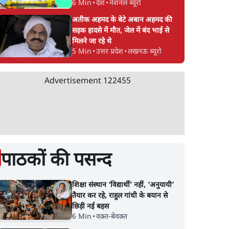
6 Min
•
देश
•
नेशनल ब्यूरो
अतीक अहमद के बेटे अबान अहमद की
सड़क हादसे में मौत, जेल में बंद भाई से
मिलने जा रहे थे
5 Min
•
उत्तर प्रदेश
•
लखनऊ ब्यूरो
Advertisement
122455
पाठकों की पसन्द
शिक्षा संस्थान ‘विद्यार्थी’ नहीं, ‘अनुयायी’
तैयार कर रहे, राहुल गांधी के बयान से
छिड़ी नई बहस
6 Min
•
वक़्त-बेवक़्त