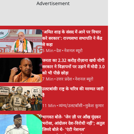
Advertisement
'अमित शाह के संसद में आने पर विचार
करे सरकार': राज्यसभा सभापति ने केंद्र
से कहा
5 Min
•
देश
•
नेशनल ब्यूरो
जनता का 2.32 करोड़ रोज़ाना खर्चः योगी
सरकार ने विज्ञापनों पर उड़ाने में मोदी 3.0
को भी पीछे छोड़ा
7 Min
•
उत्तर प्रदेश
•
नेशनल ब्यूरो
उलटबांसीः राष्ट्र के चरित्र की मरम्मत जारी
है
11 Min
•
व्यंग्य/उलटबाँसी
•
मुकेश कुमार
भागवत बोले- 'जेन ज़ी पर आँख मूंदकर
भरोसा, आंदोलन देश-विरोधी नहीं'; अतुल
लिमये बोले थे- 'एंटी नेशनल'