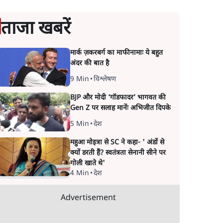
ताजा खबरें
मार्क ज़करबर्ग का माफीनामाः ये बहुत
अंदर की बात है
9 Min
•
विश्लेषण
BJP और मोदी ‘गॉडफादर’ भागवत की
Gen Z पर सलाह मानेंः अभिजीत दिपके
5 Min
•
देश
महुआ मोइत्रा से SC ने कहा- ' अंडों से
क्यों डरती हैं? स्वतंत्रता सेनानी सीने पर
गोली खाते थे'
4 Min
•
देश
Advertisement