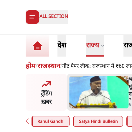
ALL SECTION
देश
राज्य
रा
होम
राजस्थान
नीट पेपर लीक: राजस्थान में ₹60 ला
/
/
ंसीः राष्ट्र के चरित्र की मरम्मत
भ
है
म
ट्रेंडिंग
न
ख़बर
न
in
.
व्यंग्य/उलटबाँसी
6
Rahul Gandhi
Satya Hindi Bulletin