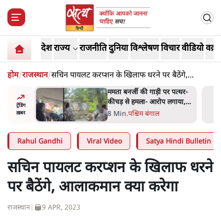
देश
राज्य
राजनीति
दुनिया
विश्लेषण
विचार
वीडियो
वक़्त
होम
/
राजस्थान
/
सचिन पायलट करप्शन के खिलाफ धरने पर बैठेंगे,
आलाकमान क्या करेगा
र पत्थर-
जेन-ज़ी के लिए नहीं, संघ की
लगाया,
राजनैतिक हेजेमनी बचाने आए हैं
ट्रेंडिंग
ी थी'
मोहन भागवत!
14 Min
.
विमर्श
ख़बर
Rahul Gandhi
Viral Video
Satya Hindi Bulletin
सचिन पायलट करप्शन के खिलाफ धरने
पर बैठेंगे, आलाकमान क्या करेगा
राजस्थान
|
9 APR, 2023