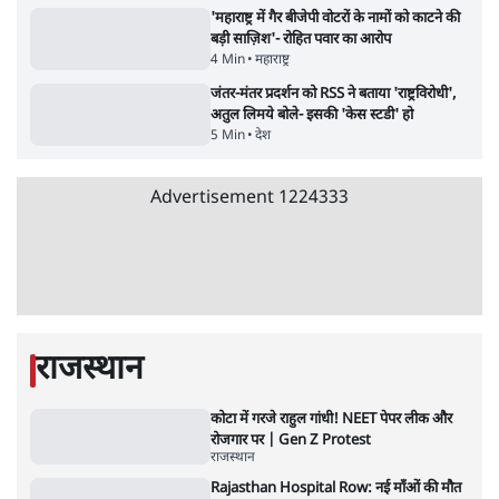
सर्वाधिक पढ़ी गयी खबरें
जंतर मंतर से गायब ABVP रांची में छात्रों के लिए क्यों
प्रोटेस्ट कर रही है
6 Min
•
देश
•
सत्य ब्यूरो
राहुल गांधी ने प्रयागराज में जेन ज़ी को झकझोरा- 3D
संदेश- दर्द, डेटा, दौलत
6 Min
•
देश
•
राजनीतिक ब्यूरो
Advertisement
ममता बनर्जी की गाड़ी पर पत्थर-कीचड़ से हमला-
आरोप लगाया, 'मेरी जान भी जा सकती थी'
8 Min
•
पश्चिम बंगाल
•
कोलकाता ब्यूरो
जेन-ज़ी के लिए नहीं, संघ की राजनैतिक हेजेमनी