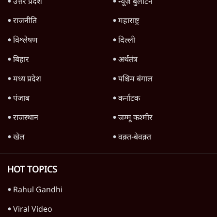
11 Min
•
व्यंग्य/उलटबाँसी
Parliament LIVE | हंगामे के बीच फिर शुरू हुई
संसद | 2 Bills Today
दिल्ली
मैं अपने सारे सर्टिफिकेट दिखाने को तैयार, मोदी जी
भी अपनी डिग्री दिखाएंः दिपके
4 Min
•
देश
Advertisement
'महाराष्ट्र में गैर बीजेपी वोटरों के नामों को काटने की
बड़ी साज़िश'- रोहित पवार का आरोप
4 Min
•
महाराष्ट्र
जंतर-मंतर प्रदर्शन को RSS ने बताया 'राष्ट्रविरोधी',
अतुल लिमये बोले- इसकी 'केस स्टडी' हो
5 Min
•
देश
Advertisement
1224333