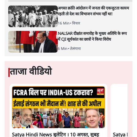
भारत-यूरोपीय संघ मुक्त व्यापार समझौताः क्या यूरोप की ओर भारत
का झुकाव एक लंबा रणनीतिक नज़रिया है या वैश्विक दबावों और
अमेरिकी अनिश्चितता की वजह से उठाया गया एक कदम है? वरिष्ठ
पत्रकार सतीश झा का आकलनः
कूटनीति में समय ही सबसे
बड़ा कारक होता है। भारत का यूरोप की
ओर ताज़ा झुकाव—जिसका ठोस रूप हाल ही में संपन्न भारत–
यूरोपीय संघ मुक्त व्यापार समझौते (एफ़टीए) में दिखाई देता है—
किसी दीर्घकालिक रणनीतिक दूरदृष्टि की पराकाष्ठा कम, और
परिस्थितियों के दबाव में लिया गया एक तेज़ निर्णय अधिक लगता
और पढ़ें
है।
सत्य हिन्दी ऐप
डाउनलोड
करें