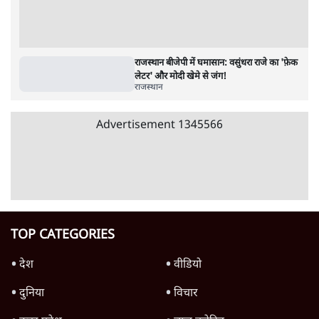
पाठकों की पसन्द
जनता का 2.32 करोड़ रोज़ाना खर्चः योगी सरकार ने
विज्ञापनों पर उड़ाने में मोदी 3.0 को भी पीछे छोड़ा
7 Min
•
उत्तर प्रदेश
शिक्षा संस्थान ‘विद्यार्थी’ नहीं, ‘अनुयायी’ तैयार कर
रहे, राहुल गांधी के बयान से छिड़ी नई बहस
6 Min
•
वक़्त-बेवक़्त
क्या 95 साल पुराने भारतीय सांख्यिकी संस्थान की
स्वायत्तता पर भी अब मंडरा रहा ख़तरा?
8 Min
•
विश्लेषण
Advertisement
उलटबांसीः राष्ट्र के चरित्र की मरम्मत जारी है