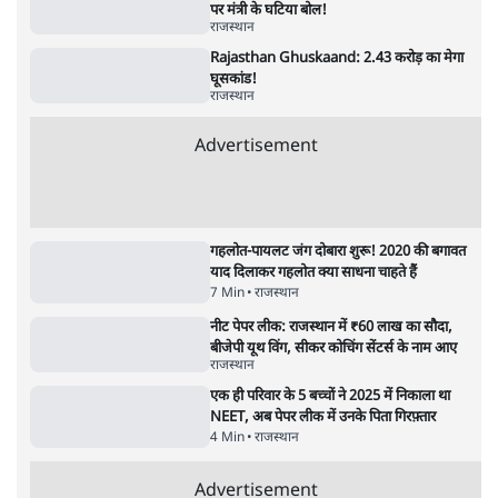
बचाने आए हैं मोहन भागवत!
14 Min
•
विमर्श
•
वंदिता मिश्रा
ईरान ने जारी किया मुजतबा खामेनेई का वीडियो;
स्वास्थ्य पर इसराइली मीडिया में चल रही थीं अफवाहें
7 Min
•
दुनिया
•
विदेश डेस्क
NALSAR दीक्षांत समारोह के मुख्य अतिथि के रूप
में CJI सूर्यकांत का छात्रों ने किया विरोध
6 Min
•
तेलंगाना
•
सत्य ब्यूरो
महिला आरक्षण बिलः किरण रिजिजू और राहुल गांधी
में एक्स पर ज़ुबानी जंग
4 Min
•
देश
•
नेशनल ब्यूरो
Advertisement
122455