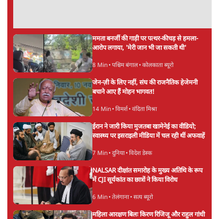
राहुल गांधी ने द हिन्दू में लिखा- अमित शाह ‘या तो
दोषी हैं या अक्षम’
9 Min
•
देश
Live झारखंड विधानसभा की तरफ बढ़ रहे
आंदोलनकारी छात्रों पर जबरदस्त लाठीचार्ज
7 Min
•
देश
बीजेपी-अकाली गठबंधन हुआ तो ये पुराने गठबंधन
की वापसी के बजाय क्यों होगा नया राजनीतिक
प्रयोग?
7 Min
•
पंजाब
Advertisement
उमर खालिद की किताब पर चर्चा के लिए
ऑडिटोरियम की बुकिंग JNU ने रद्द की, कहा- 'अधूरी
जानकारी दी'
6 Min
•
देश