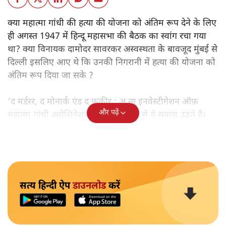
क्या महात्मा गांधी की हत्या की योजना को अंतिम रूप देने के लिए
ही अगस्त 1947 में हिन्दू महासभा की बैठक का स्वांग रचा गया
था? क्या विनायक दामोदर सावरकर अस्वस्थता के बावजूद मुंबई से
दिल्ली इसलिए आए थे कि उनकी निगरानी में हत्या की योजना को
अंतिम रूप दिया जा सके ?
'द मर्डरर, द मोनार्क एंड द फ़कीर : अ न्यू इनवेस्टीगेशन ऑफ़
और पढ़ें
महात्मा गांधी असेशिनेशन' नामक किताब से ये सवाल उठते हैं।
सत्य हिन्दी ऐप
डाउनलोड
करें