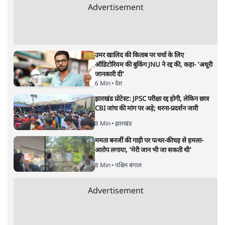
भारत–यूरोप संवाद: दूरदर्शी रणनीति या
हालात से उपजा मोड़?
विश्लेषण
|
सतीश झा
|
29 JAN, 2026
भारत ईयू मुक्त व्यापार समझौताः ईयू अध्यक्ष उर्सुला वॉन डेर लेयेन और
पीएम मोदी
सतीश झा