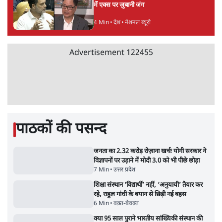
झारखंड प्रोटेस्ट: JPSC परीक्षा रद्द होगी, लेकिन छात्र
CBI जांच की मांग पर अड़े; धरना-प्रदर्शन जारी
8 Min
•
झारखंड
ममता बनर्जी की गाड़ी पर पत्थर-कीचड़ से हमला-
आरोप लगाया, 'मेरी जान भी जा सकती थी'
8 Min
•
पश्चिम बंगाल
Advertisement
अगस्त क्रांति आंदोलन में जनता की एकजुटता कायम
रहती तो देश का विभाजन संभव नहीं था!
16 Min
•
विचार
NALSAR दीक्षांत समारोह के मुख्य अतिथि के रूप
में CJI सूर्यकांत का छात्रों ने किया विरोध
6 Min
•
तेलंगाना