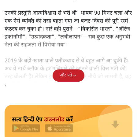
मोदी सरकार का बजट 2026 बड़े बदलाव का वादा करता दिखता है,
लेकिन क्या वह देहलीज़ पार कर पाया? नीतिगत झिझक, अधूरे सुधार
और ठहरे फैसलों के बीच बजट की आलोचनात्मक समीक्षा पढ़िए।
निर्मला सीतारमण जब 1 फ़रवरी
2026 को अपना नौवाँ केंद्रीय
बजट पेश करने उठीं तो वे आसानी से रिकॉर्ड बुक में दर्ज हो गईं।
लेकिन उसके बाद जो आया, उसने साफ़ दिखा दिया कि बिना
नएपन के सिर्फ़ सहनशक्ति कितनी दूर तक ले जा सकती है।
उनकी प्रस्तुति आत्मविश्वास से भरी थी। भाषण 90 मिनट चला और
एक ऐसे व्यक्ति की तरह बहता गया जो बजट‑दिवस की पूरी रस्में
कंठस्थ कर चुका हो। नारे वही पुराने—“विकसित भारत”, “ऑरेंज
इकोनॉमी”, “उत्पादकता”, “लचीलापन”—सब कुछ एक अनुभवी
नेता की सहजता से पिरोया गया।