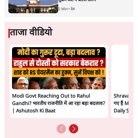
5 Min
•
देश
Advertisement
झारखंड प्रोटेस्ट: तबीयत बिगड़ने पर छात्र अस्पताल में
भर्ती; AISA भी हुई प्रोटेस्ट में शामिल
6 Min
•
झारखंड
SC-ST आरक्षण में क्रीमी लेयर क्यों नहीं? केंद्र ने
सुप्रीम कोर्ट में बताया कारण
5 Min
•
देश
ताजा वीडियो