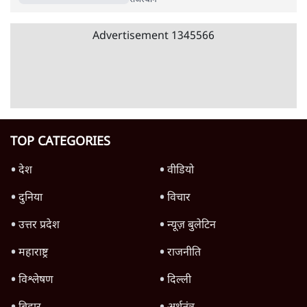
राजस्थान
एक ही परिवार के 5 बच्चों ने 2025 में निकाला था
NEET, अब पेपर लीक में उनके पिता गिरफ़्तार
4 Min
•
राजस्थान
Advertisement
राजस्थान बीजेपी में घमासान: वसुंधरा राजे का 'फ़ेक
लेटर' और मोदी खेमे से जंग!
राजस्थान
Advertisement
1345566