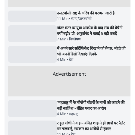
7 Min
•
उत्तर प्रदेश
शिक्षा संस्थान ‘विद्यार्थी’ नहीं, ‘अनुयायी’ तैयार कर
रहे, राहुल गांधी के बयान से छिड़ी नई बहस
6 Min
•
वक़्त-बेवक़्त
क्या 95 साल पुराने भारतीय सांख्यिकी संस्थान की
स्वायत्तता पर भी अब मंडरा रहा ख़तरा?
8 Min
•
विश्लेषण
Advertisement
उलटबांसीः राष्ट्र के चरित्र की मरम्मत जारी है
11 Min
•
व्यंग्य/उलटबाँसी
जंतर-मंतर पर युवा आक्रोश के बाद संघ की बेचैनी
क्यों बढ़ी? प्रो. अपूर्वानंद ने बताईं 5 बड़ी वजहें
7 Min
•
विश्लेषण
मैं अपने सारे सर्टिफिकेट दिखाने को तैयार, मोदी जी
भी अपनी डिग्री दिखाएंः दिपके