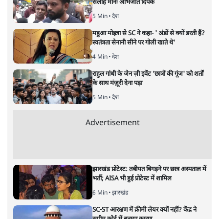
6 Min
•
विश्लेषण
मार्क ज़करबर्ग का माफीनामाः ये बहुत अंदर की बात
है
9 Min
•
विश्लेषण
Advertisement
BJP और मोदी ‘गॉडफादर’ भागवत की Gen Z पर
सलाह मानेंः अभिजीत दिपके
5 Min
•
देश
महुआ मोइत्रा से SC ने कहा- ' अंडों से क्यों डरती हैं?
स्वतंत्रता सेनानी सीने पर गोली खाते थे'
4 Min
•
देश
राहुल गांधी के जेन ज़ी इवेंट 'छात्रों की गूंज' को शर्तों
के साथ मंज़ूरी देना पड़ा