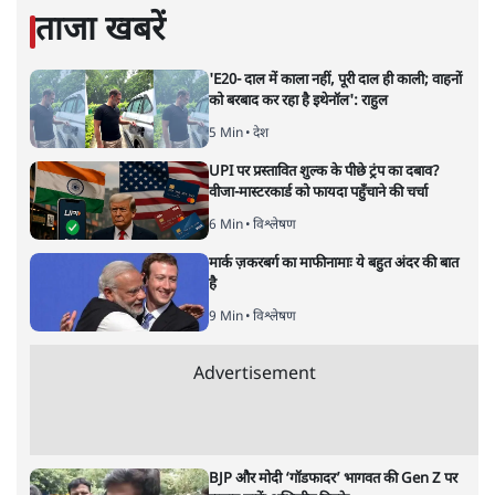
सतीश झा
की और स्टोरी पढ़ें
अगली खबर लोड हो रही है...
ताजा खबरें
'E20- दाल में काला नहीं, पूरी दाल ही काली; वाहनों
को बरबाद कर रहा है इथेनॉल': राहुल
5 Min
•
देश
UPI पर प्रस्तावित शुल्क के पीछे ट्रंप का दबाव?
वीजा-मास्टरकार्ड को फायदा पहुँचाने की चर्चा