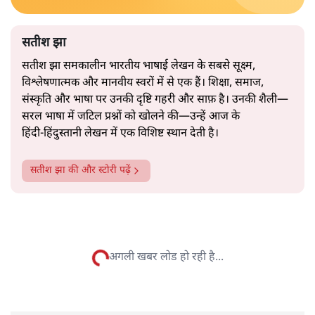
2019 के बही‑खाता वाले प्रतीकवाद से वे बहुत आगे आ चुकी हैं।
अब वे नार्थ ब्लॉक के हर गलियारे को जानने वाली वित्त मंत्री की
और पढ़ें
तरह बोलती हैं। लेकिन इस आत्मविश्वास के नीचे जो सामग्री है, वह
उतनी ही अनुमानित और दोहराव भरी।
सत्य हिन्दी ऐप
डाउनलोड
करें
सतीश झा
सतीश झा समकालीन भारतीय भाषाई लेखन के सबसे सूक्ष्म,
विश्लेषणात्मक और मानवीय स्वरों में से एक हैं। शिक्षा, समाज,
संस्कृति और भाषा पर उनकी दृष्टि गहरी और साफ़ है। उनकी शैली—
सरल भाषा में जटिल प्रश्नों को खोलने की—उन्हें आज के
हिंदी‑हिंदुस्तानी लेखन में एक विशिष्ट स्थान देती है।