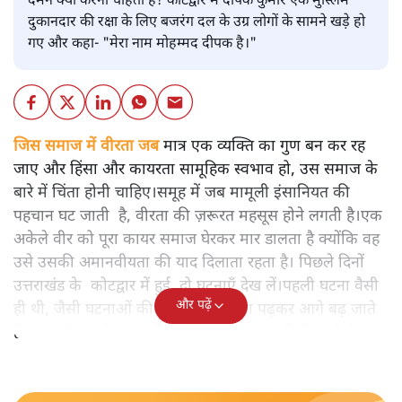
दमन क्यों करना चाहता है? कोटद्वार में दीपक कुमार एक मुस्लिम
दुकानदार की रक्षा के लिए बजरंग दल के उग्र लोगों के सामने खड़े हो
गए और कहा- "मेरा नाम मोहम्मद दीपक है।"
जिस समाज में वीरता जब
मात्र एक व्यक्ति का गुण बन कर रह
जाए और हिंसा और कायरता सामूहिक स्वभाव हो, उस समाज के
बारे में चिंता होनी चाहिए।समूह में जब मामूली इंसानियत की
पहचान घट जाती है, वीरता की ज़रूरत महसूस होने लगती है।एक
अकेले वीर को पूरा कायर समाज घेरकर मार डालता है क्योंकि वह
उसे उसकी अमानवीयता की याद दिलाता रहता है। पिछले दिनों
उत्तराखंड के कोटद्वार में हुई दो घटनाएँ देख लें।पहली घटना वैसी
और पढ़ें
ही थी, जैसी घटनाओं की खबर हम रोज़ाना पढ़कर आगे बढ़ जाते
हैं।भारत के तक़रीबन हर हिस्से से ऐसी खबर आती ही रहती है।