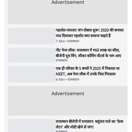
राजस्थान
कोटा में गरजे राहुल गांधी! NEET पेपर लीक और
रोजगार पर | Gen Z Protest
राजस्थान
Rajasthan Hospital Row: नई माँओं की मौत
पर मंत्री के घटिया बोल!
राजस्थान
Rajasthan Ghuskaand: 2.43 करोड़ का मेगा
घूसकांड!
राजस्थान
Advertisement
गहलोत-पायलट जंग दोबारा शुरू! 2020 की बगावत
याद दिलाकर गहलोत क्या साधना चाहते हैं
7 Min
•
राजस्थान
नीट पेपर लीक: राजस्थान में ₹60 लाख का सौदा,
बीजेपी यूथ विंग, सीकर कोचिंग सेंटर्स के नाम आए