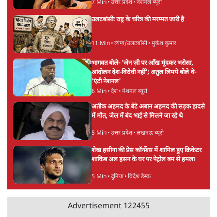
राज्यसभा सभापति ने केंद्र से कहा
5 Min
•
देश
•
नेशनल ब्यूरो
Advertisement
जनता का 2.32 करोड़ रोज़ाना खर्चः योगी सरकार ने
विज्ञापनों पर उड़ाने में मोदी 3.0 को भी पीछे छोड़ा
7 Min
•
उत्तर प्रदेश
•
नेशनल ब्यूरो
उलटबांसीः राष्ट्र के चरित्र की मरम्मत जारी है
11 Min
•
व्यंग्य/उलटबाँसी
•
मुकेश कुमार
भागवत बोले- 'जेन ज़ी पर आँख मूंदकर भरोसा,
आंदोलन देश-विरोधी नहीं'; अतुल लिमये बोले थे-
'एंटी नेशनल'
6 Min
•
देश
•
नेशनल ब्यूरो