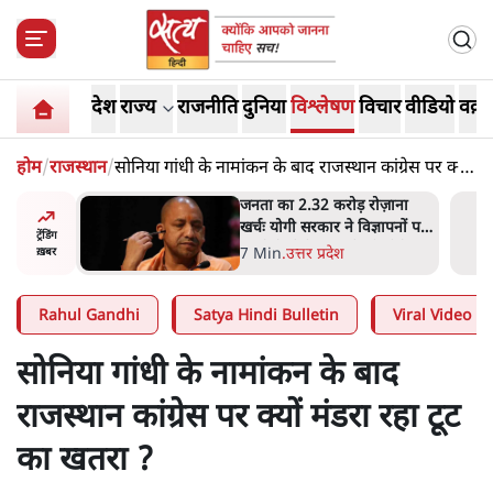
देश
राज्य
राजनीति
दुनिया
विश्लेषण
विचार
वीडियो
वक़्त
होम
/
राजस्थान
/
सोनिया गांधी के नामांकन के बाद राजस्थान कांग्रेस पर क्यों
मंडरा रहा टूट का खतरा ?
ोज़ाना
उलटबांसीः राष्ट्र के चरित्र की मरम्मत
्ञापनों पर
जारी है
ट्रेंडिंग
भी पीछे
11 Min
.
व्यंग्य/उलटबाँसी
ख़बर
Rahul Gandhi
Satya Hindi Bulletin
Viral Video
सोनिया गांधी के नामांकन के बाद
राजस्थान कांग्रेस पर क्यों मंडरा रहा टूट
का खतरा ?