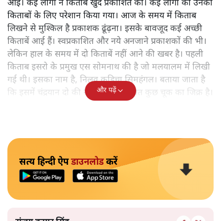
आई। कई लोगों ने किताबें खुद प्रकाशित कीं। कई लोगों को उनकी
किताबों के लिए परेशान किया गया। आज के समय में किताब
लिखने से मुश्किल है प्रकाशक ढूंढ़ना। इसके बावजूद कई अच्छी
किताबें आई हैं। स्वप्रकाशित और नये अनजाने प्रकाशकों की भी।
लेकिन हाल के समय में दो किताबें नहीं आने की खबर है। पहली
किताब इसरो के प्रमुख एस सोमनाथ की है जो मलयालम में लिखी
गई थी। इसका नाम है, निलवु कुडिचा सिमहंगल। बताया जाता है
और पढ़ें
कि इसमें चंद्रयान दो की नाकामी से संबंधित कुछ चूक का जिक्र है।
सत्य हिन्दी ऐप
डाउनलोड
करें