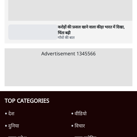
11 Min
•
व्यंग्य/उलटबाँसी
•
मुकेश कुमार
भागवत बोले- 'जेन ज़ी पर आँख मूंदकर भरोसा,
आंदोलन देश-विरोधी नहीं'; अतुल लिमये बोले थे-
'एंटी नेशनल'
6 Min
•
देश
•
नेशनल ब्यूरो
अतीक अहमद के बेटे अबान अहमद की सड़क हादसे
में मौत, जेल में बंद भाई से मिलने जा रहे थे
5 Min
•
उत्तर प्रदेश
•
लखनऊ ब्यूरो
शेख हसीना की प्रेस कॉन्फ्रेंस में शामिल हुए क्रिकेटर
शाकिब अल हसन के घर पर पेट्रोल बम से हमला
5 Min
•
दुनिया
•
विदेश डेस्क
Advertisement
122455