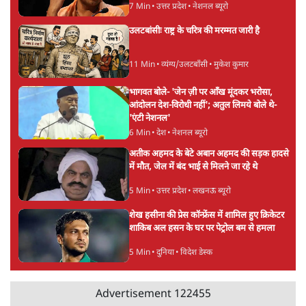
को बरबाद कर रहा है इथेनॉल': राहुल
5 Min
•
देश
UPI पर प्रस्तावित शुल्क के पीछे ट्रंप का दबाव?
वीजा-मास्टरकार्ड को फायदा पहुँचाने की चर्चा
6 Min
•
विश्लेषण
मार्क ज़करबर्ग का माफीनामाः ये बहुत अंदर की बात
है
9 Min
•
विश्लेषण
Advertisement
BJP और मोदी ‘गॉडफादर’ भागवत की Gen Z पर
सलाह मानेंः अभिजीत दिपके
5 Min
•
देश
महुआ मोइत्रा से SC ने कहा- ' अंडों से क्यों डरती हैं?