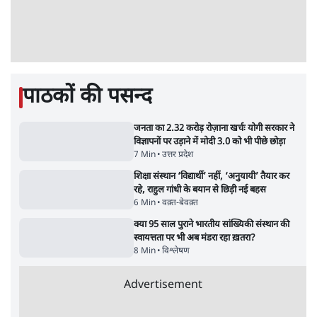
स्वतंत्रता सेनानी सीने पर गोली खाते थे'
4 Min
•
देश
राहुल गांधी के जेन ज़ी इवेंट 'छात्रों की गूंज' को शर्तों
के साथ मंज़ूरी देना पड़ा
5 Min
•
देश
Advertisement
झारखंड प्रोटेस्ट: तबीयत बिगड़ने पर छात्र अस्पताल में
भर्ती; AISA भी हुई प्रोटेस्ट में शामिल
6 Min
•
झारखंड
SC-ST आरक्षण में क्रीमी लेयर क्यों नहीं? केंद्र ने
सुप्रीम कोर्ट में बताया कारण
5 Min
•
देश