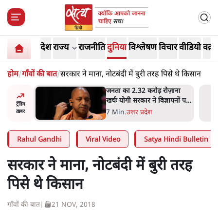
देश
राज्य
राजनीति
दुनिया
विश्लेषण
विचार
वीडियो
वक़्त
होम
/
गाँवों की बात
/
सरकार ने माना, नोटबंदी में बुरी तरह पिसे थे किसान
 आने पर
जनता का 2.32 करोड़ रोज़ाना
ज्यसभा
खर्चः योगी सरकार ने विज्ञापनों पर
ट्रेंडिंग
उड़ाने में मोदी 3.0 को भी पीछे
7 Min
.
उत्तर प्रदेश
ख़बर
छोड़ा
Rahul Gandhi
Viral Video
Satya Hindi Bulletin
सरकार ने माना, नोटबंदी में बुरी तरह
पिसे थे किसान
गाँवों की बात
|
21 NOV, 2018