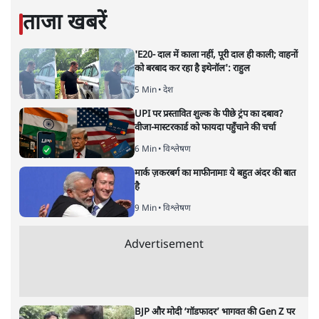
प्रमोद मल्लिक
की और स्टोरी पढ़ें
सबरीमला: अनुयायियों को अंधविश्वास,
पाखंडों से मुक्त करें धर्मगुरु
विचार
|
डॉ. वेद प्रताप वैदिक
|
17 NOV, 2019