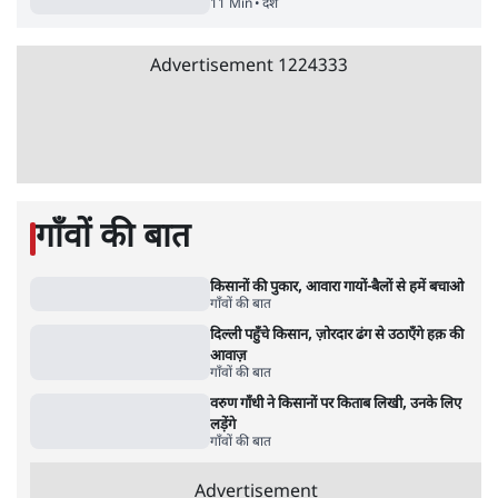
मेटा के सरेंडर के बाद भारत में केजरीवाल का इंस्टा
हैंडल बैनः AAP का आरोप
3 Min
•
देश
•
नेशनल ब्यूरो
'अमित शाह के संसद में आने पर विचार करे सरकार':
राज्यसभा सभापति ने केंद्र से कहा
5 Min
•
देश
•
नेशनल ब्यूरो
Advertisement
जनता का 2.32 करोड़ रोज़ाना खर्चः योगी सरकार ने
विज्ञापनों पर उड़ाने में मोदी 3.0 को भी पीछे छोड़ा
7 Min
•
उत्तर प्रदेश
•
नेशनल ब्यूरो
उलटबांसीः राष्ट्र के चरित्र की मरम्मत जारी है