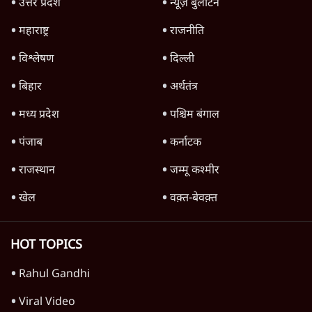
पाठकों की पसन्द
जनता का 2.32 करोड़ रोज़ाना खर्चः योगी सरकार ने
विज्ञापनों पर उड़ाने में मोदी 3.0 को भी पीछे छोड़ा
7 Min
•
उत्तर प्रदेश
शिक्षा संस्थान ‘विद्यार्थी’ नहीं, ‘अनुयायी’ तैयार कर
रहे, राहुल गांधी के बयान से छिड़ी नई बहस
6 Min
•
वक़्त-बेवक़्त
क्या 95 साल पुराने भारतीय सांख्यिकी संस्थान की
स्वायत्तता पर भी अब मंडरा रहा ख़तरा?
8 Min
•
विश्लेषण
Advertisement
उलटबांसीः राष्ट्र के चरित्र की मरम्मत जारी है
11 Min
•
व्यंग्य/उलटबाँसी