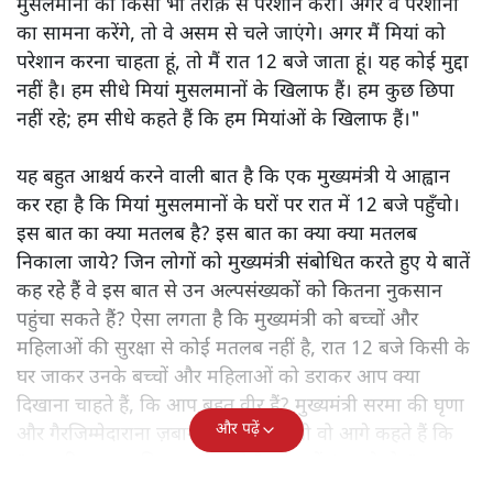
मुसलमानों को किसी भी तरीक़े से परेशान करो। अगर वे परेशानी
का सामना करेंगे, तो वे असम से चले जाएंगे। अगर मैं मियां को
परेशान करना चाहता हूं, तो मैं रात 12 बजे जाता हूं। यह कोई मुद्दा
नहीं है। हम सीधे मियां मुसलमानों के खिलाफ हैं। हम कुछ छिपा
नहीं रहे; हम सीधे कहते हैं कि हम मियांओं के खिलाफ हैं।"
यह बहुत आश्चर्य करने वाली बात है कि एक मुख्यमंत्री ये आह्वान
कर रहा है कि मियांं मुसलमानों के घरों पर रात में 12 बजे पहुँचो।
इस बात का क्या मतलब है? इस बात का क्या क्या मतलब
निकाला जाये? जिन लोगों को मुख्यमंत्री संबोधित करते हुए ये बातें
कह रहे हैं वे इस बात से उन अल्पसंख्यकों को कितना नुकसान
पहुंचा सकते हैं? ऐसा लगता है कि मुख्यमंत्री को बच्चों और
महिलाओं की सुरक्षा से कोई मतलब नहीं है, रात 12 बजे किसी के
घर जाकर उनके बच्चों और महिलाओं को डराकर आप क्या
दिखाना चाहते हैं, कि आप बहुत वीर हैं? मुख्यमंत्री सरमा की घृणा
और पढ़ें
और गैरजिम्मेदाराना ज़बान यहीं नहीं रुकती वो आगे कहते हैं कि
"अगर रिक्शा का किराया 5 रुपये है, तो उन्हें 4 रुपये दो।"