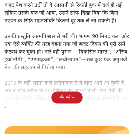
बजट पेश करने उठीं तो वे आसानी से रिकॉर्ड बुक में दर्ज हो गईं।
लेकिन उसके बाद जो आया, उसने साफ़ दिखा दिया कि बिना
नएपन के सिर्फ़ सहनशक्ति कितनी दूर तक ले जा सकती है।
उनकी प्रस्तुति आत्मविश्वास से भरी थी। भाषण 90 मिनट चला और
एक ऐसे व्यक्ति की तरह बहता गया जो बजट‑दिवस की पूरी रस्में
कंठस्थ कर चुका हो। नारे वही पुराने—“विकसित भारत”, “ऑरेंज
इकोनॉमी”, “उत्पादकता”, “लचीलापन”—सब कुछ एक अनुभवी
नेता की सहजता से पिरोया गया।
2019 के बही‑खाता वाले प्रतीकवाद से वे बहुत आगे आ चुकी हैं।
अब वे नार्थ ब्लॉक के हर गलियारे को जानने वाली वित्त मंत्री की
और पढ़ें
तरह बोलती हैं। लेकिन इस आत्मविश्वास के नीचे जो सामग्री है, वह
उतनी ही अनुमानित और दोहराव भरी।