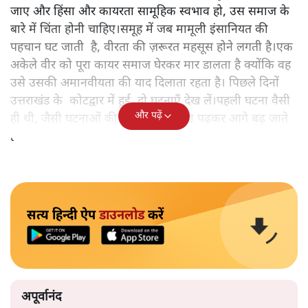
जाए और हिंसा और कायरता सामूहिक स्वभाव हो, उस समाज के
बारे में चिंता होनी चाहिए।समूह में जब मामूली इंसानियत की
पहचान घट जाती है, वीरता की ज़रूरत महसूस होने लगती है।एक
अकेले वीर को पूरा कायर समाज घेरकर मार डालता है क्योंकि वह
उसे उसकी अमानवीयता की याद दिलाता रहता है। पिछले दिनों
उत्तराखंड के कोटद्वार में हुई दो घटनाएँ देख लें।पहली घटना वैसी
और पढ़ें
ही थी, जैसी घटनाओं की खबर हम रोज़ाना पढ़कर आगे बढ़ जाते
हैं।भारत के तक़रीबन हर हिस्से से ऐसी खबर आती ही रहती है।
सत्य हिन्दी ऐप
डाउनलोड
करें
अपूर्वानंद