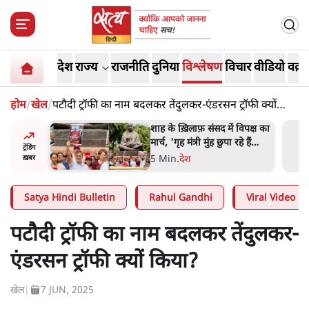
देश
राज्य
राजनीति
दुनिया
विश्लेषण
विचार
वीडियो
वक़्त
होम
/
खेल
/
पटौदी ट्रॉफी का नाम बदलकर तेंदुलकर-एंडरसन ट्रॉफी क्यों
किया?
रतीय
शाह के ख़िलाफ़ संसद में विपक्ष का
वायत्तता पर
मार्च, 'गृह मंत्री मुंह छुपा रहे हैं
ट्रेंडिंग
ा?
क्योंकि वो छात्रों के गुनहगार हैं'
5 Min
.
देश
ख़बर
Satya Hindi Bulletin
Rahul Gandhi
Viral Video
पटौदी ट्रॉफी का नाम बदलकर तेंदुलकर-
एंडरसन ट्रॉफी क्यों किया?
खेल
|
7 JUN, 2025