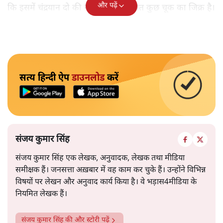
और पढ़ें
कि इसमें चंद्रयान दो की नाकामी से संबंधित कुछ चूक का जिक्र है।
सत्य हिन्दी ऐप
डाउनलोड
करें
संजय कुमार सिंह
संजय कुमार सिंह एक लेखक, अनुवादक, लेखक तथा मीडिया
समीक्षक हैं। जनसत्ता अख़बार में वह काम कर चुके हैं। उन्होंने विभिन्न
विषयों पर लेखन और अनुवाद कार्य किया है। वे भड़ास4मीडिया के
नियमित लेखक हैं।
संजय कुमार सिंह
की और स्टोरी पढ़ें