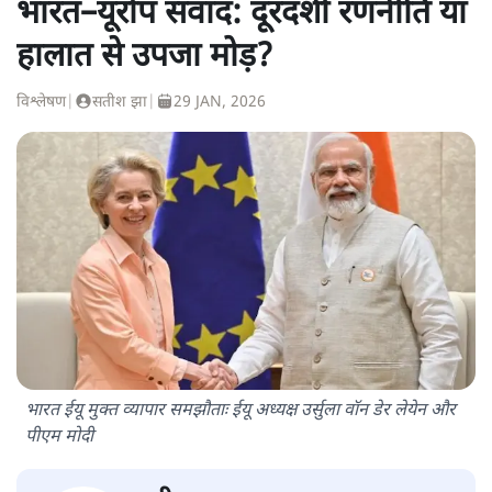
भारत–यूरोप संवाद: दूरदर्शी रणनीति या
हालात से उपजा मोड़?
विश्लेषण
|
सतीश झा
|
29 JAN, 2026
भारत ईयू मुक्त व्यापार समझौताः ईयू अध्यक्ष उर्सुला वॉन डेर लेयेन और
पीएम मोदी