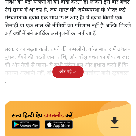
निवेश की बड़ी घोषणाओं का वादा करती है। लेकिन इस बार बजट
ऐसे समय में आ रहा है, जब भारत की अर्थव्यवस्था के भीतर कई
संरचनात्मक दबाव एक साथ उभर आए हैं। ये दबाव किसी एक
तिमाही या एक साल की नीतियों का परिणाम नहीं हैं, बल्कि पिछले
कई वर्षों में बने आर्थिक असंतुलनों का नतीजा हैं।
सरकार का बढ़ता कर्ज़, रुपये की कमजोरी, बॉन्ड बाजार में उथल–
पुथल, बैंकों की घटती जमा राशि, और घरेलू बचत का शेयर बाजार
की ओर तेज़ी से जाना- ये सभी संकेत इस ओर इशारा करते हैं कि
और पढ़ें
समस्या अस्थायी नहीं, बल्कि गहरी और प्रणालीगत यानी स्ट्रक्चरल
है।
सत्य हिन्दी ऐप
डाउनलोड
करें