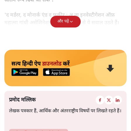
अंतिम रूप दिया जा सके ?
'द मर्डरर, द मोनार्क एंड द फ़कीर : अ न्यू इनवेस्टीगेशन ऑफ़
और पढ़ें
महात्मा गांधी असेशिनेशन' नामक किताब से ये सवाल उठते हैं।
सत्य हिन्दी ऐप
डाउनलोड
करें
प्रमोद मल्लिक
लेखक पत्रकार हैं, आर्थिक और अंतरराष्ट्रीय विषयों पर लिखते रहते हैं।