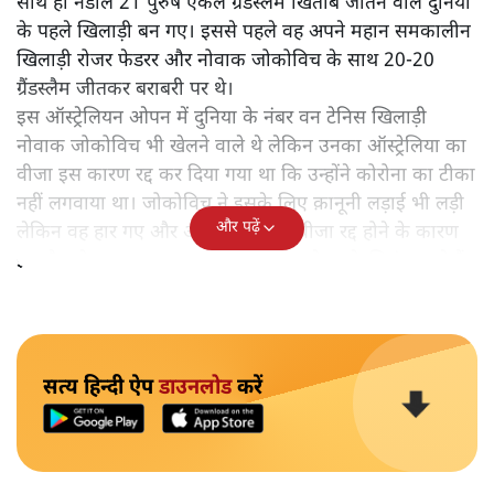
साथ ही नडाल 21 पुरुष एकल ग्रैंडस्लैम खिताब जीतने वाले दुनिया
के पहले खिलाड़ी बन गए। इससे पहले वह अपने महान समकालीन
खिलाड़ी रोजर फेडरर और नोवाक जोकोविच के साथ 20-20
ग्रैंडस्लैम जीतकर बराबरी पर थे।
इस ऑस्ट्रेलियन ओपन में दुनिया के नंबर वन टेनिस खिलाड़ी
नोवाक जोकोविच भी खेलने वाले थे लेकिन उनका ऑस्ट्रेलिया का
वीजा इस कारण रद्द कर दिया गया था कि उन्होंने कोरोना का टीका
नहीं लगवाया था। जोकोविच ने इसके लिए क़ानूनी लड़ाई भी लड़ी
और पढ़ें
लेकिन वह हार गए और आख़िरकार उन्हें वीजा रद्द होने के कारण
इस मैच से दूर रहना पड़ा। अब नडाल इस ओपन के सिकंदर बने हैं।
सत्य हिन्दी ऐप
डाउनलोड
करें