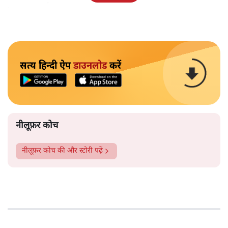
पहचान रहा है?
सत्य हिन्दी ऐप
डाउनलोड
करें
नीलूफ़र कोच
नीलूफ़र कोच
की और स्टोरी पढ़ें