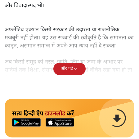
और विवादास्पद भी।
अफर्मेटिव एक्शन किसी सरकार की उदारता या राजनीतिक
मजबूरी नहीं होता। यह उस सच्चाई की स्वीकृति है कि समानता का
कानून, असमान समाज में अपने-आप न्याय नहीं दे सकता।
जब किसी समूह को नस्ल, जाति, लिंग या जन्म के आधार पर
और पढ़ें
सदियों तक शिक्षा, संसाधनों और सम्मान से वंचित रखा गया हो तो
केवल ‘सब बराबर हैं’ कह देने से स्थिति नहीं बदलती।
सत्य हिन्दी ऐप
डाउनलोड
करें