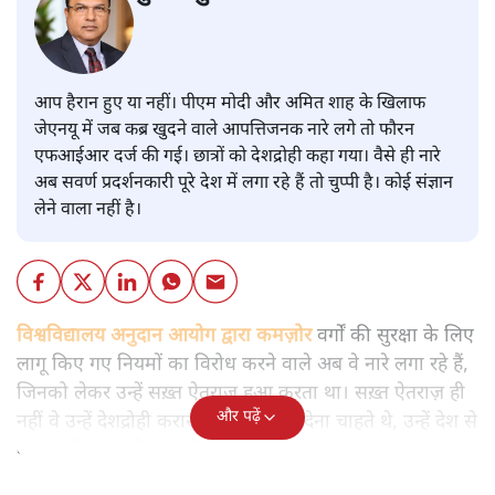
आप हैरान हुए या नहीं। पीएम मोदी और अमित शाह के खिलाफ
जेएनयू में जब कब्र खुदने वाले आपत्तिजनक नारे लगे तो फौरन
एफआईआर दर्ज की गई। छात्रों को देशद्रोही कहा गया। वैसे ही नारे
अब सवर्ण प्रदर्शनकारी पूरे देश में लगा रहे हैं तो चुप्पी है। कोई संज्ञान
लेने वाला नहीं है।
विश्वविद्यालय अनुदान आयोग द्वारा कमज़ोर
वर्गों की सुरक्षा के लिए
लागू किए गए नियमों का विरोध करने वाले अब वे नारे लगा रहे हैं,
जिनको लेकर उन्हें सख़्त ऐतराज़ हुआ करता था। सख़्त ऐतराज़ ही
और पढ़ें
नहीं वे उन्हें देशद्रोही करार देकर जेल भेज देना चाहते थे, उन्हें देश से
बाहर चले जाने को कह रहे थे।