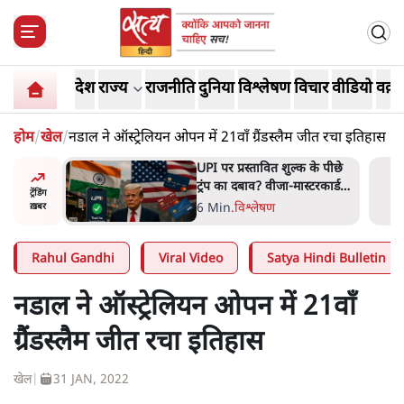
देश
राज्य
राजनीति
दुनिया
विश्लेषण
विचार
वीडियो
वक़्त
होम
/
खेल
/
नडाल ने ऑस्ट्रेलियन ओपन में 21वाँ ग्रैंडस्लैम जीत रचा इतिहास
 की
UPI पर प्रस्तावित शुल्क के पीछे
घोषणा-
ट्रंप का दबाव? वीजा-मास्टरकार्ड
ट्रेंडिंग
को फायदा पहुँचाने की चर्चा
6 Min
.
विश्लेषण
ख़बर
Rahul Gandhi
Viral Video
Satya Hindi Bulletin
नडाल ने ऑस्ट्रेलियन ओपन में 21वाँ
ग्रैंडस्लैम जीत रचा इतिहास
खेल
|
31 JAN, 2022