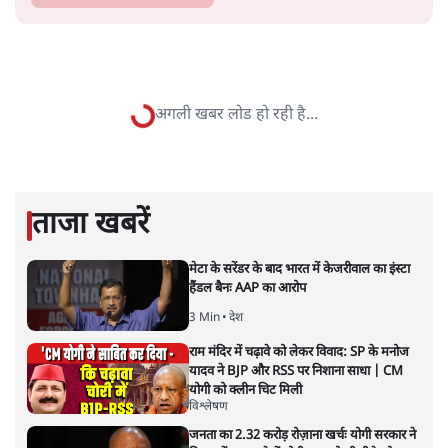
सतीश झा
सतीश झा समकालीन भारतीय भाषाई लेखन के सबसे सूक्ष्म,
विश्लेषणात्मक और मानवीय स्वरों में से एक हैं। शिक्षा, समाज,
संस्कृति और भाषा पर उनकी दृष्टि गहरी और साफ़ है। उनकी शैली—
सरल भाषा में जटिल प्रश्नों को खोलने की—उन्हें आज के
हिंदी‑हिंदुस्तानी लेखन में एक विशिष्ट स्थान देती है।
सतीश झा
की और स्टोरी पढ़ें
नतीजों पर परदे डालता घोषणा प्रधान