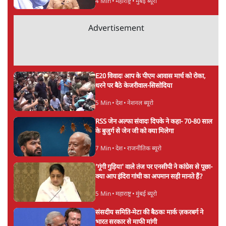
ताजा खबरें
मेटा के सरेंडर के बाद भारत में केजरीवाल का इंस्टा
हैंडल बैनः AAP का आरोप
3 Min
•
देश
राम मंदिर में चढ़ावे को लेकर विवाद: SP के मनोज
यादव ने BJP और RSS पर निशाना साधा | CM
योगी को क्लीन चिट मिली
विश्लेषण
जनता का 2.32 करोड़ रोज़ाना खर्चः योगी सरकार ने
विज्ञापनों पर उड़ाने में मोदी 3.0 को भी पीछे छोड़ा
7 Min
•
उत्तर प्रदेश
Advertisement