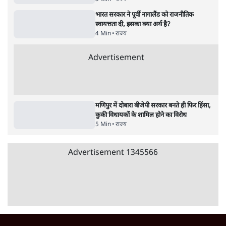
Advertisement
122455
पाठकों की पसन्द
RSS नेता की जंतर मंतर आंदोलन पर टिप्पणी- सीधे
फायरिंग कराता, महिलाओं का रेप करवाता
4 Min
•
देश
शिक्षा संस्थान ‘विद्यार्थी’ नहीं, ‘अनुयायी’ तैयार कर
रहे, राहुल गांधी के बयान से छिड़ी नई बहस
6 Min
•
वक़्त-बेवक़्त
इंस्टाग्राम पर आरक्षण हटाओ आंदोलन का शिगूफा,
क्या Gen Z एकता तोड़ने की मुहिम?
7 Min
•
देश
Advertisement