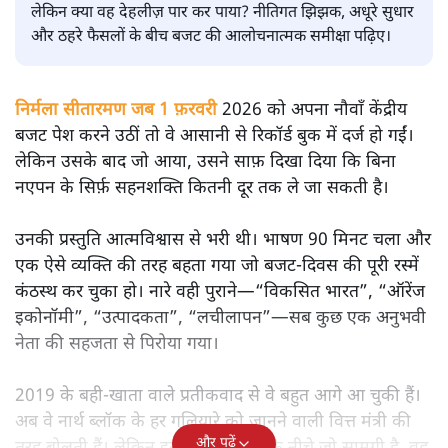
सतीश झा
मोदी सरकार का बजट 2026 बड़े बदलाव का वादा करता दिखता है,
लेकिन क्या वह देहलीज़ पार कर पाया? नीतिगत झिझक, अधूरे सुधार
और ठहरे फैसलों के बीच बजट की आलोचनात्मक समीक्षा पढ़िए।
निर्मला सीतारमण जब 1 फ़रवरी
2026 को अपना नौवाँ केंद्रीय
बजट पेश करने उठीं तो वे आसानी से रिकॉर्ड बुक में दर्ज हो गईं।
लेकिन उसके बाद जो आया, उसने साफ़ दिखा दिया कि बिना
नएपन के सिर्फ़ सहनशक्ति कितनी दूर तक ले जा सकती है।