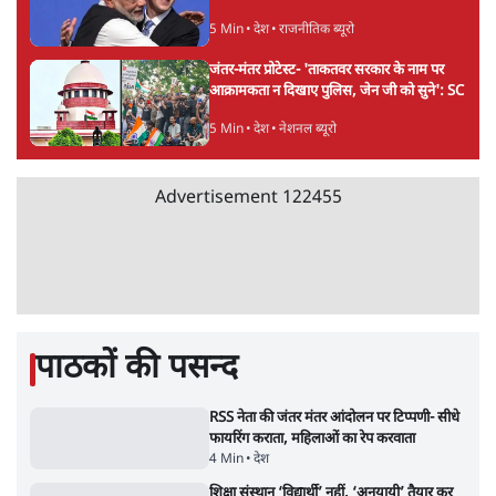
शेख हसीना की प्रेस कॉन्फ्रेंस में शामिल हुए क्रिकेटर
शाकिब अल हसन के घर पर पेट्रोल बम से हमला
5 Min
•
दुनिया
गैस भंडार बढ़ाने के लिए क्या उपभोक्ताओं पर सरकार
लगाएगी नई लेवी, रायटर्स की रिपोर्ट
5 Min
•
देश
PM Modi & Amit Shah Missing from
Parliament: क्या विपक्ष से डरी सरकार?
दिल्ली
Advertisement
शेख हसीना: '2024 में छात्र आंदोलन नहीं,
सुनियोजित तख्तापलट था; मैं अपने लोगों के पास
जरूर लौटूंगी'
5 Min
•
दुनिया