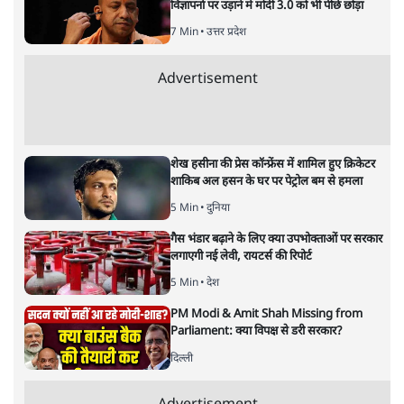
बजट!
अर्थतंत्र
|
अनन्त मित्तल
|
1 FEB, 2026
अनन्त मित्तल
यह बजट नीतिगत नतीजों से ज़्यादा घोषणाओं पर टिका क्यों दिखता
है? आंकड़ों, ज़मीनी हकीकत और वादों के बीच घोषणा-प्रधान बजट
की आलोचनात्मक पड़ताल।
केंद्रीय वित्तमंत्री निर्मला सीतारमण द्वारा
संसद में प्रस्तुत साल
2026—27 का केंद्रीय बजट बीजेपी और प्रधानमंत्री नरेंद्र मोदी
द्वारा साल 2014 में जारी घोषणा पत्र की तरह वायदों का पुलिंदा
है। बजट में अधिकांश योजनाओं का साल—दो साल में तो