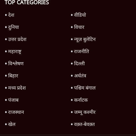
क्या 95 साल पुराने भारतीय सांख्यिकी संस्थान की
स्वायत्तता पर भी अब मंडरा रहा ख़तरा?
8 Min
•
विश्लेषण
जंतर-मंतर पर युवा आक्रोश के बाद संघ की बेचैनी
क्यों बढ़ी? प्रो. अपूर्वानंद ने बताईं 5 बड़ी वजहें
7 Min
•
विश्लेषण
'महाराष्ट्र में गैर बीजेपी वोटरों के नामों को काटने की
बड़ी साज़िश'- रोहित पवार का आरोप
4 Min
•
महाराष्ट्र
Advertisement
धर्मेन्द्र प्रधान का इस्तीफ़ा: उड़ गए मोदी की छवि के
परखचे।
6 Min
•
वक़्त-बेवक़्त