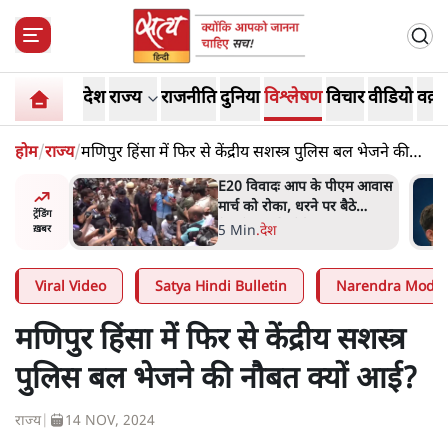
देश
राज्य
राजनीति
दुनिया
विश्लेषण
विचार
वीडियो
वक़्त
होम
/
राज्य
/
मणिपुर हिंसा में फिर से केंद्रीय सशस्त्र पुलिस बल भेजने की
नौबत क्यों आई?
ीएम आवास
RSS जेन अल्फा संवादः दिपके ने
बैठे
कहा- 70-80 साल के बुजुर्ग से जेन
ट्रेंडिंग
जी को क्या मिलेगा
7 Min
.
देश
ख़बर
Viral Video
Satya Hindi Bulletin
Narendra Modi
मणिपुर हिंसा में फिर से केंद्रीय सशस्त्र
पुलिस बल भेजने की नौबत क्यों आई?
राज्य
|
14 NOV, 2024