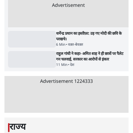
सर्वाधिक पढ़ी गयी खबरें
पुलिस पूछताछ के बाद उदयनिधि स्टालिन रिहा; बोले-
'सरकार ने आतंकी जैसा बर्ताव किया'
7 Min
•
तमिलनाडु
•
सत्य ब्यूरो
'महाराष्ट्र में गैर बीजेपी वोटरों के नामों को काटने की
बड़ी साज़िश'- रोहित पवार का आरोप
4 Min
•
महाराष्ट्र
•
मुंबई ब्यूरो
Advertisement
E20 विवादः आप के पीएम आवास मार्च को रोका,
धरने पर बैठे केजरीवाल-सिसोदिया