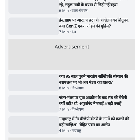
जंतर मंतर प्रोटेस्ट: 'युवाओं को प्रताड़ित किया जा रहा
है, पर मोदी-शाह में बोलने की हिम्मत नहीं'- राहुल
7 Min
•
देश
ताजा वीडियो
Satya Hindi News बुलेटिन । 6 अगस्त, सुबह 11
Satya Hindi
बजे की ख़बरें
बजे की ख़बरें