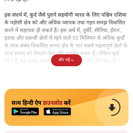
इस संदर्भ में, कुर्द जैसे पुराने सहयोगी भारत के लिए पश्चिम एशिया
के पड़ोसी क्षेत्र को और अधिक व्यापक तथा गहन समझ विकसित
करने में सहायक हो सकते हैं। इस अर्थ में, तुर्की, सीरिया, ईरान,
इराक और प्रवासी क्षेत्रों में रहने वाले 55 मिलियन से अधिक कुर्दों
के साथ संबंध विकसित करना क्षेत्र के चार सबसे महत्वपूर्ण देशों के
साथ संवाद को विस्तार देना और मजबूत करना है। लेकिन कुर्द
और पढ़ें
कौन हैं, यह पुराना पड़ोसी जिसे भारत आज धीरे-धीरे फिर से
पहचान रहा है?
सत्य हिन्दी ऐप
डाउनलोड
करें