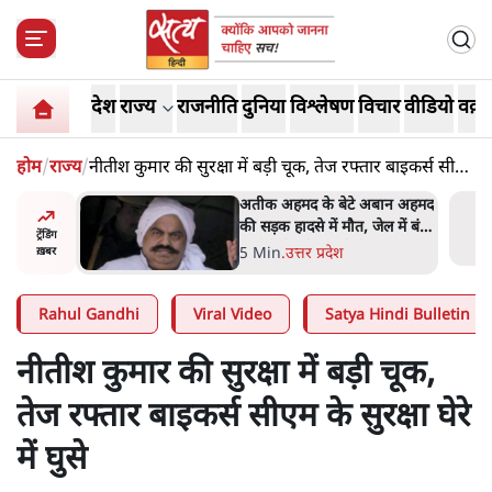
देश
राज्य
राजनीति
दुनिया
विश्लेषण
विचार
वीडियो
वक़्त
होम
/
राज्य
/
नीतीश कुमार की सुरक्षा में बड़ी चूक, तेज रफ्तार बाइकर्स सीएम
के सुरक्षा घेरे में घुसे
 पर आँख
अतीक अहमद के बेटे अबान अहमद
 देश-
की सड़क हादसे में मौत, जेल में बंद
ट्रेंडिंग
ये बोले थे-
भाई से मिलने जा रहे थे
5 Min
.
उत्तर प्रदेश
ख़बर
Rahul Gandhi
Viral Video
Satya Hindi Bulletin
नीतीश कुमार की सुरक्षा में बड़ी चूक,
तेज रफ्तार बाइकर्स सीएम के सुरक्षा घेरे
में घुसे