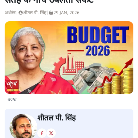
सतह के नीचे उबलता संकट
अर्थतंत्र
|
शीतल पी. सिंह
|
29 JAN, 2026
बजट
शीतल पी. सिंह