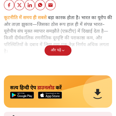
कूटनीति में समय ही सबसे
बड़ा कारक होता है। भारत का यूरोप की
ओर ताज़ा झुकाव—जिसका ठोस रूप हाल ही में संपन्न भारत–
यूरोपीय संघ मुक्त व्यापार समझौते (एफ़टीए) में दिखाई देता है—
किसी दीर्घकालिक रणनीतिक दूरदृष्टि की पराकाष्ठा कम, और
परिस्थितियों के दबाव में लिया गया एक तेज़ निर्णय अधिक लगता
और पढ़ें
है।
सत्य हिन्दी ऐप
डाउनलोड
करें