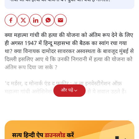
गांधी जी की हत्या की योजना बन चुकी थी। क्या है मामला?
क्या महात्मा गांधी की हत्या की योजना को अंतिम रूप देने के लिए
ही अगस्त 1947 में हिन्दू महासभा की बैठक का स्वांग रचा गया
था? क्या विनायक दामोदर सावरकर अस्वस्थता के बावजूद मुंबई से
दिल्ली इसलिए आए थे कि उनकी निगरानी में हत्या की योजना को
अंतिम रूप दिया जा सके ?
'द मर्डरर, द मोनार्क एंड द फ़कीर : अ न्यू इनवेस्टीगेशन ऑफ़
और पढ़ें
महात्मा गांधी असेशिनेशन' नामक किताब से ये सवाल उठते हैं।
सत्य हिन्दी ऐप
डाउनलोड
करें