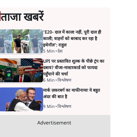
ताजा खबरें
'E20- दाल में काला नहीं, पूरी दाल ही
काली; वाहनों को बरबाद कर रहा है
इथेनॉल': राहुल
5 Min
•
देश
UPI पर प्रस्तावित शुल्क के पीछे ट्रंप का
दबाव? वीजा-मास्टरकार्ड को फायदा
पहुँचाने की चर्चा
6 Min
•
विश्लेषण
मार्क ज़करबर्ग का माफीनामाः ये बहुत
अंदर की बात है
9 Min
•
विश्लेषण
Advertisement