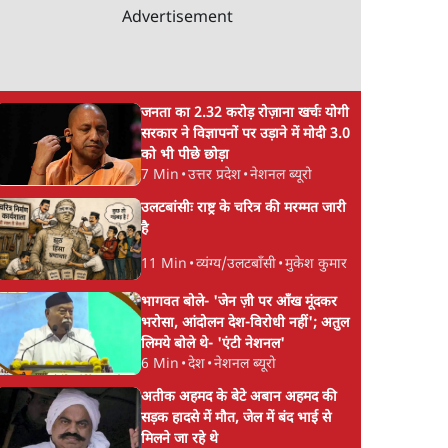
Advertisement
जनता का 2.32 करोड़ रोज़ाना खर्चः योगी
सरकार ने विज्ञापनों पर उड़ाने में मोदी 3.0
को भी पीछे छोड़ा
7 Min
•
उत्तर प्रदेश
•
नेशनल ब्यूरो
उलटबांसीः राष्ट्र के चरित्र की मरम्मत जारी
है
11 Min
•
व्यंग्य/उलटबाँसी
•
मुकेश कुमार
भागवत बोले- 'जेन ज़ी पर आँख मूंदकर
भरोसा, आंदोलन देश-विरोधी नहीं'; अतुल
लिमये बोले थे- 'एंटी नेशनल'
6 Min
•
देश
•
नेशनल ब्यूरो
अतीक अहमद के बेटे अबान अहमद की
सड़क हादसे में मौत, जेल में बंद भाई से
मिलने जा रहे थे