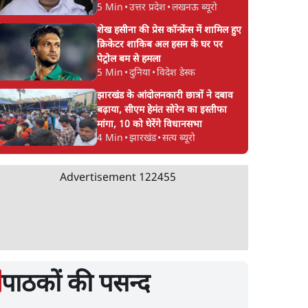
5 Min
•
उत्तर प्रदेश
•
लखनऊ ब्यूरो
शेख हसीना की प्रेस कॉन्फ्रेंस में शामिल हुए
क्रिकेटर शाकिब अल हसन के घर पर
पेट्रोल बम से हमला
5 Min
•
दुनिया
•
विदेश डेस्क
झारखंड के आंदोलनकारी छात्रों ने दबाव
बढ़ाया, सीएम हेमंत सोरेन का इस्तीफा
मांगा, 10 को घेरेंगे विधानसभा
4 Min
•
झारखंड
•
सत्य ब्यूरो
Advertisement
122455
पाठकों की पसन्द