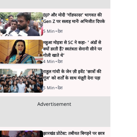
BJP और मोदी ‘गॉडफादर’ भागवत की
Gen Z पर सलाह मानेंः अभिजीत दिपके
5 Min
•
देश
महुआ मोइत्रा से SC ने कहा- ' अंडों से
क्यों डरती हैं? स्वतंत्रता सेनानी सीने पर
गोली खाते थे'
4 Min
•
देश
राहुल गांधी के जेन ज़ी इवेंट 'छात्रों की
गूंज' को शर्तों के साथ मंज़ूरी देना पड़ा
5 Min
•
देश
Advertisement
झारखंड प्रोटेस्ट: तबीयत बिगड़ने पर छात्र