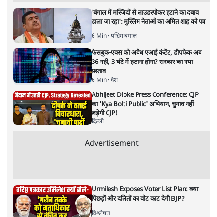
का खुला ऐलान, Rahul Gandhi से घबराई UP
Govt?
विश्लेषण
Mohan Bhagwat Defends Gen Z! "Part
of the LGBTQ Community"—Is This
the RSS's New Move?
विश्लेषण
Advertisement
'बंगाल में मस्जिदों से लाउडस्पीकर हटाने का दबाव
डाला जा रहा': मुस्लिम नेताओं का अमित शाह को पत्र
6 Min
•
पश्चिम बंगाल
फेसबुक-एक्स को अवैध एआई कंटेंट, डीपफेक अब
36 नहीं, 3 घंटे में हटाना होगा? सरकार का नया
प्रस्ताव
6 Min
•
देश
Abhijeet Dipke Press Conference: CJP