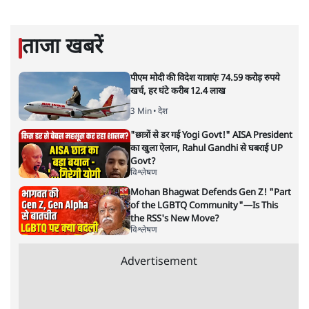
सरल भाषा में जटिल प्रश्नों को खोलने की—उन्हें आज के
हिंदी‑हिंदुस्तानी लेखन में एक विशिष्ट स्थान देती है।
सतीश झा
की और स्टोरी पढ़ें
अगली खबर लोड हो रही है...
ताजा खबरें
पीएम मोदी की विदेश यात्राएंः 74.59 करोड़ रुपये
खर्च, हर घंटे करीब 12.4 लाख
3 Min
•
देश
"छात्रों से डर गई Yogi Govt!" AISA President