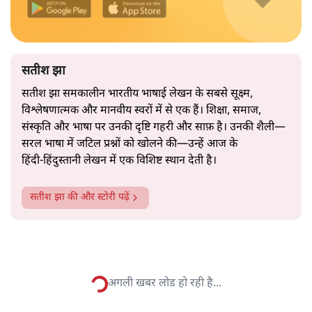
2019 के बही‑खाता वाले प्रतीकवाद से वे बहुत आगे आ चुकी हैं।
अब वे नार्थ ब्लॉक के हर गलियारे को जानने वाली वित्त मंत्री की
और पढ़ें
तरह बोलती हैं। लेकिन इस आत्मविश्वास के नीचे जो सामग्री है, वह
उतनी ही अनुमानित और दोहराव भरी।
सत्य हिन्दी ऐप
डाउनलोड
करें
सतीश झा
सतीश झा समकालीन भारतीय भाषाई लेखन के सबसे सूक्ष्म,
विश्लेषणात्मक और मानवीय स्वरों में से एक हैं। शिक्षा, समाज,
संस्कृति और भाषा पर उनकी दृष्टि गहरी और साफ़ है। उनकी शैली—