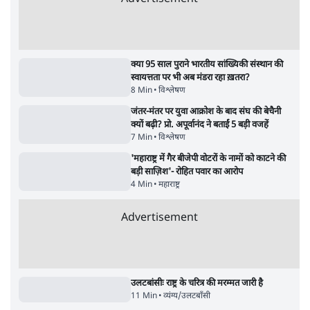
शिक्षा संस्थान ‘विद्यार्थी’ नहीं, ‘अनुयायी’ तैयार कर
रहे, राहुल गांधी के बयान से छिड़ी नई बहस
6 Min
•
वक़्त-बेवक़्त
इंस्टाग्राम पर आरक्षण हटाओ आंदोलन का शिगूफा,
क्या Gen Z एकता तोड़ने की मुहिम?
7 Min
•
देश
जनता का 2.32 करोड़ रोज़ाना खर्चः योगी सरकार ने
विज्ञापनों पर उड़ाने में मोदी 3.0 को भी पीछे छोड़ा
7 Min
•
उत्तर प्रदेश
Advertisement
क्या 95 साल पुराने भारतीय सांख्यिकी संस्थान की
स्वायत्तता पर भी अब मंडरा रहा ख़तरा?
8 Min
•
विश्लेषण
जंतर-मंतर पर युवा आक्रोश के बाद संघ की बेचैनी
क्यों बढ़ी? प्रो. अपूर्वानंद ने बताईं 5 बड़ी वजहें