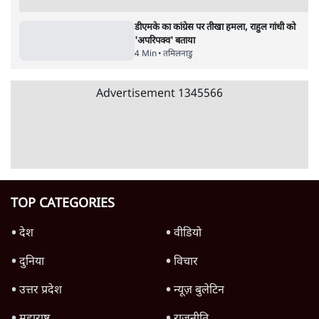
6 Min
•
तमिलनाडु
तमिलनाडु की विजय सरकार गिराने की साजिश?
MLA बोले- 35 करोड़ की पेशकश हुई; 3 गिरफ्तार
4 Min
•
तमिलनाडु
तमिलनाडु की सीफूड फैक्ट्री में अमोनिया गैस लीक से
7 की मौत, 40 अस्पताल में भर्ती
4 Min
•
तमिलनाडु
Advertisement
डीएमके का कांग्रेस पर तीखा हमला, राहुल गांधी को
'अपरिपक्व' बताया
4 Min
•
तमिलनाडु
Advertisement
1345566