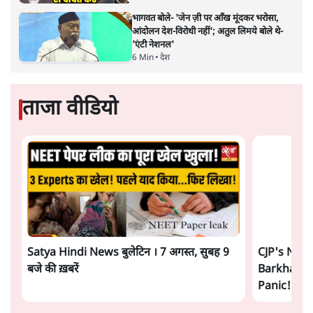
का 'Kya Bolti Public' अभियान, चुनाव नहीं
लड़ेगी CJP!
दिल्ली
Advertisement
Urmilesh Exposes Voter List Plan: क्या
पिछड़ों और दलितों का वोट काट देगी BJP?
विश्लेषण
भागवत बोले- 'जेन ज़ी पर आँख मूंदकर भरोसा,
आंदोलन देश-विरोधी नहीं'; अतुल लिमये बोले थे-
'एंटी नेशनल'
6 Min
•
देश
ताजा वीडियो