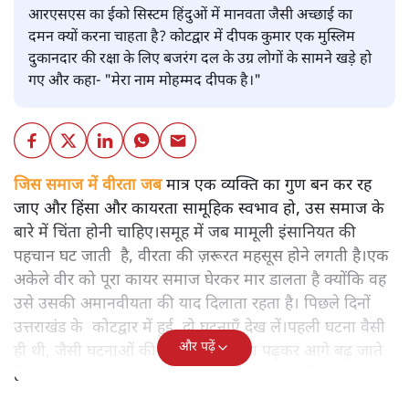
आरएसएस का ईको सिस्टम हिंदुओं में मानवता जैसी अच्छाई का
दमन क्यों करना चाहता है? कोटद्वार में दीपक कुमार एक मुस्लिम
दुकानदार की रक्षा के लिए बजरंग दल के उग्र लोगों के सामने खड़े हो
गए और कहा- "मेरा नाम मोहम्मद दीपक है।"
जिस समाज में वीरता जब
मात्र एक व्यक्ति का गुण बन कर रह
जाए और हिंसा और कायरता सामूहिक स्वभाव हो, उस समाज के
बारे में चिंता होनी चाहिए।समूह में जब मामूली इंसानियत की
पहचान घट जाती है, वीरता की ज़रूरत महसूस होने लगती है।एक
अकेले वीर को पूरा कायर समाज घेरकर मार डालता है क्योंकि वह
उसे उसकी अमानवीयता की याद दिलाता रहता है। पिछले दिनों
उत्तराखंड के कोटद्वार में हुई दो घटनाएँ देख लें।पहली घटना वैसी
और पढ़ें
ही थी, जैसी घटनाओं की खबर हम रोज़ाना पढ़कर आगे बढ़ जाते
हैं।भारत के तक़रीबन हर हिस्से से ऐसी खबर आती ही रहती है।