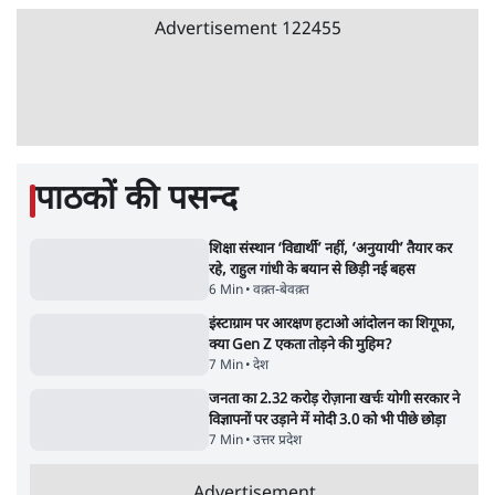
गन से 5 नहीं, 6 लोग घायल हुए
6 Min
•
देश
•
नेशनल ब्यूरो
'अमित शाह के संसद में आने पर विचार करे सरकार':
राज्यसभा सभापति ने केंद्र से कहा
5 Min
•
देश
•
नेशनल ब्यूरो
शाह के ख़िलाफ़ संसद में विपक्ष का मार्च, 'गृह मंत्री
मुंह छुपा रहे हैं क्योंकि वो छात्रों के गुनहगार हैं'
5 Min
•
देश
•
नेशनल ब्यूरो
Advertisement
122455
पाठकों की पसन्द