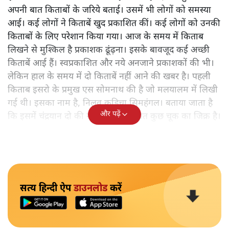
अपनी बात किताबों के जरिये बताई। उसमें भी लोगों को समस्या
आई। कई लोगों ने किताबें खुद प्रकाशित कीं। कई लोगों को उनकी
किताबों के लिए परेशान किया गया। आज के समय में किताब
लिखने से मुश्किल है प्रकाशक ढूंढ़ना। इसके बावजूद कई अच्छी
किताबें आई हैं। स्वप्रकाशित और नये अनजाने प्रकाशकों की भी।
लेकिन हाल के समय में दो किताबें नहीं आने की खबर है। पहली
किताब इसरो के प्रमुख एस सोमनाथ की है जो मलयालम में लिखी
गई थी। इसका नाम है, निलवु कुडिचा सिमहंगल। बताया जाता है
और पढ़ें
कि इसमें चंद्रयान दो की नाकामी से संबंधित कुछ चूक का जिक्र है।
सत्य हिन्दी ऐप
डाउनलोड
करें