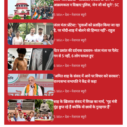
3 Min
•
देश
•
नेशनल ब्यूरो
संसदीय समिति-मेटा की बैठकः मार्क ज़करबर्ग ने
भारत सरकार से माफी मांगी
5 Min
•
देश
•
राजनीतिक ब्यूरो
Advertisement
जंतर-मंतर प्रोटेस्ट- 'ताकतवर सरकार के नाम पर
आक्रामकता न दिखाए पुलिस, जेन जी को सुने': SC
5 Min
•
देश
•
नेशनल ब्यूरो
जंतर मंतर प्रोटेस्ट: 'युवाओं को प्रताड़ित किया जा रहा
है, पर मोदी-शाह में बोलने की हिम्मत नहीं'- राहुल
7 Min
•
देश
•
नेशनल ब्यूरो
पेंटर प्रशांत की दर्दनाक दास्तान- जंतर मंतर पर पैलेट