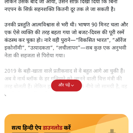
मोदी सरकार का बजट 2026 बड़े बदलाव का वादा करता दिखता है,
लेकिन क्या वह देहलीज़ पार कर पाया? नीतिगत झिझक, अधूरे सुधार
और ठहरे फैसलों के बीच बजट की आलोचनात्मक समीक्षा पढ़िए।
निर्मला सीतारमण जब 1 फ़रवरी
2026 को अपना नौवाँ केंद्रीय
बजट पेश करने उठीं तो वे आसानी से रिकॉर्ड बुक में दर्ज हो गईं।
लेकिन उसके बाद जो आया, उसने साफ़ दिखा दिया कि बिना
नएपन के सिर्फ़ सहनशक्ति कितनी दूर तक ले जा सकती है।
उनकी प्रस्तुति आत्मविश्वास से भरी थी। भाषण 90 मिनट चला और
एक ऐसे व्यक्ति की तरह बहता गया जो बजट‑दिवस की पूरी रस्में
कंठस्थ कर चुका हो। नारे वही पुराने—“विकसित भारत”, “ऑरेंज
इकोनॉमी”, “उत्पादकता”, “लचीलापन”—सब कुछ एक अनुभवी
नेता की सहजता से पिरोया गया।