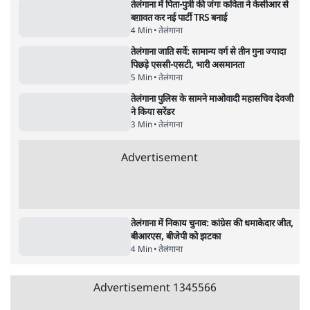
पाठकों की पसन्द
जनता का 2.32 करोड़ रोज़ाना खर्चः योगी सरकार ने
विज्ञापनों पर उड़ाने में मोदी 3.0 को भी पीछे छोड़ा
7 Min
•
उत्तर प्रदेश
शिक्षा संस्थान ‘विद्यार्थी’ नहीं, ‘अनुयायी’ तैयार कर
रहे, राहुल गांधी के बयान से छिड़ी नई बहस
6 Min
•
वक़्त-बेवक़्त
क्या 95 साल पुराने भारतीय सांख्यिकी संस्थान की
स्वायत्तता पर भी अब मंडरा रहा ख़तरा?
8 Min
•
विश्लेषण
Advertisement