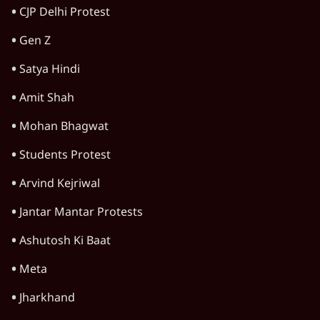
तेलंगाना में पिता-पुत्री की जंगः कविता ने केसीआर से
बग़ावत कर नई पार्टी TRS बनाई
4 Min
•
तेलंगाना
तेलंगाना जाति सर्वे: सामान्य वर्ग से तीन गुना ज्यादा
पिछड़े एससी-एसटी, भारी असमानता
5 Min
•
तेलंगाना
तेलंगाना पुलिस के सामने माओवादी महासचिव देवजी
ने किया सरेंडर
3 Min
•
तेलंगाना
Advertisement
तेलंगाना में निकाय चुनाव: कांग्रेस की धमाकेदार जीत,
बीआरएस, बीजेपी को झटका
4 Min
•
तेलंगाना