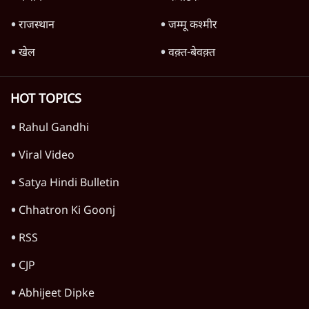
Advertisement
1224333
तेलंगाना
तेलंगाना: उर्दू पढ़ाने के लिए प्रिंसिपल आमिर खान पर
हमले के आरोपी अमरूर बीजेपी अध्यक्ष गिरफ्तार
5 Min
•
तेलंगाना
कोर्ट ने उस शिकायत को लौटाया, जिससे रद्द हुआ
मीनाक्षी नटराजन का राज्यसभा नामांकन
5 Min
•
तेलंगाना
केंद्रीय मंत्री के बेटे बंडी साई भगीरथ गिरफ्तार,
POCSO में HC से झटके के बाद कार्रवाई
4 Min
•
तेलंगाना
Advertisement