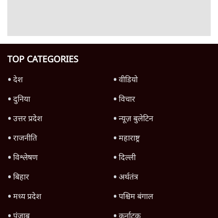
उलटबांसीः राष्ट्र के चरित्र की मरम्मत जारी है
11 Min
•
व्यंग्य/उलटबाँसी
जंतर-मंतर पर युवा आक्रोश के बाद संघ की बेचैनी
क्यों बढ़ी? प्रो. अपूर्वानंद ने बताईं 5 बड़ी वजहें
7 Min
•
विश्लेषण
मैं अपने सारे सर्टिफिकेट दिखाने को तैयार, मोदी जी
भी अपनी डिग्री दिखाएंः दिपके
4 Min
•
देश
Advertisement
'महाराष्ट्र में गैर बीजेपी वोटरों के नामों को काटने की
बड़ी साज़िश'- रोहित पवार का आरोप
4 Min
•
महाराष्ट्र
पीएम केयर्स फंडः मार्च 2023 के बाद कोई हिसाब-
किताब नहीं, द हिन्दू की पड़ताल
4 Min
•
देश