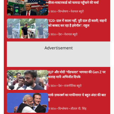
राहुल गांधी ने प्रयागराज में जेन ज़ी को झकझोरा- 3D
संदेश- दर्द, डेटा, दौलत
6 Min
•
देश
"40 करोड़ युवाओं की ताकत!" Prayagraj में
Rahul Gandhi ने क्यों कही दर्द, डाटा, दौलत की
बात?
1 Min
•
उत्तर प्रदेश
'Chhatron Ki Goonj' Political War! Ajay
Rai, Tarun Chugh & Shatrughan on
Rahul Gandhi
1 Min
•
उत्तर प्रदेश
Advertisement
Amit Shah कब आएंगे Parliament?
Shravan Garg का बड़ा दावा
1 Min
•
दिल्ली