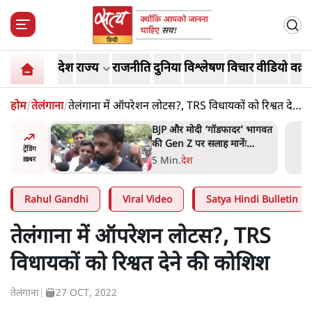
देश
राज्य
राजनीति
दुनिया
विश्लेषण
विचार
वीडियो
वक़्त
होम
/
तेलंगाना
/
तेलंगाना में ऑपरेशन लोटस?, TRS विधायकों को रिश्वत देने
की कोशिश
र’ भागवत
मार्क ज़करबर्ग का माफीनामाः ये
ेंः
बहुत अंदर की बात है
ट्रेंडिंग
9 Min
.
विश्लेषण
ख़बर
Rahul Gandhi
Viral Video
Satya Hindi Bulletin
तेलंगाना में ऑपरेशन लोटस?, TRS
विधायकों को रिश्वत देने की कोशिश
तेलंगाना
|
27 OCT, 2022