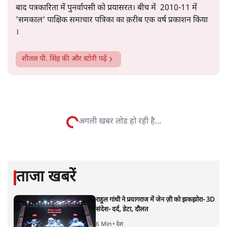
सत्य हिन्दी ऐप
डाउनलोड
करें
शीतल पी. सिंह
1984 से अमर उजाला, चौथी दुनिया, इंडिया टुडे, समय सूत्रधार,
स्वतंत्र भारत, दैनिक जागरण आदि में 1993 तक लगातार रिपोर्टिंग
की। इसके बाद पारिवारिक व्यवसाय में क़रीब दो दशक गुज़ारने के
बाद पत्रकारिता में पुनर्वापसी को प्रयासरत। बीच में 2010-11 में
'समकाल' पाक्षिक समाचार पत्रिका का क़रीब एक वर्ष प्रकाशन किया
।
शीतल पी. सिंह
की और स्टोरी पढ़ें