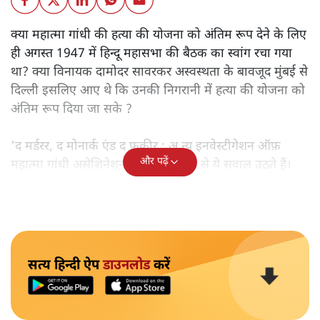
क्या महात्मा गांधी की हत्या की योजना को अंतिम रूप देने के लिए
ही अगस्त 1947 में हिन्दू महासभा की बैठक का स्वांग रचा गया
था? क्या विनायक दामोदर सावरकर अस्वस्थता के बावजूद मुंबई से
दिल्ली इसलिए आए थे कि उनकी निगरानी में हत्या की योजना को
अंतिम रूप दिया जा सके ?
'द मर्डरर, द मोनार्क एंड द फ़कीर : अ न्यू इनवेस्टीगेशन ऑफ़
और पढ़ें
महात्मा गांधी असेशिनेशन' नामक किताब से ये सवाल उठते हैं।
सत्य हिन्दी ऐप
डाउनलोड
करें