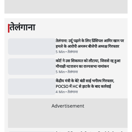
मार्क ज़करबर्ग का माफीनामाः ये बहुत अंदर की बात
है
9 Min
•
विश्लेषण
•
शीतल पी. सिंह
महुआ मोइत्रा से SC ने कहा- ' अंडों से क्यों डरती हैं?
स्वतंत्रता सेनानी सीने पर गोली खाते थे'
4 Min
•
देश
•
नेशनल ब्यूरो
Abhijeet Dipke Press Conference: CJP
का 'Kya Bolti Public' अभियान, चुनाव नहीं
लड़ेगी CJP!
दिल्ली
•
सत्य ब्यूरो
झारखंड में छात्र नेताओं और सरकार की बातचीत
बेनतीजा, आंदोलन जारी
5 Min
•
देश
•
सत्य ब्यूरो
Advertisement
122455