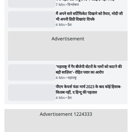
सर्वाधिक पढ़ी गयी खबरें
UPI पर प्रस्तावित शुल्क के पीछे ट्रंप का दबाव?
वीजा-मास्टरकार्ड को फायदा पहुँचाने की चर्चा
6 Min
•
विश्लेषण
•
नेशनल ब्यूरो
'E20- दाल में काला नहीं, पूरी दाल ही काली; वाहनों
को बरबाद कर रहा है इथेनॉल': राहुल
5 Min
•
देश
•
नेशनल ब्यूरो
Advertisement
BJP और मोदी ‘गॉडफादर’ भागवत की Gen Z पर
सलाह मानेंः अभिजीत दिपके
5 Min
•
देश
•
राजनीतिक ब्यूरो