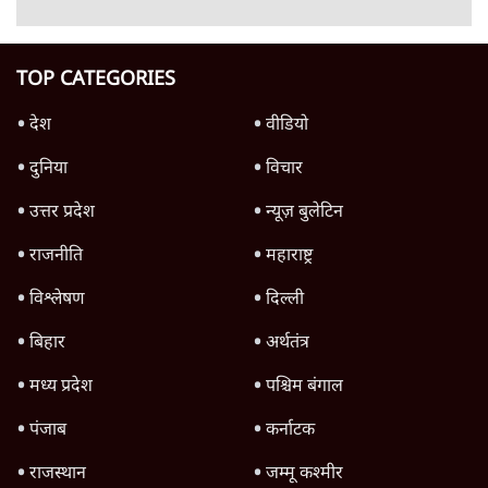
Advertisement
उलटबांसीः राष्ट्र के चरित्र की मरम्मत जारी है
11 Min
•
व्यंग्य/उलटबाँसी
जंतर-मंतर पर युवा आक्रोश के बाद संघ की बेचैनी
क्यों बढ़ी? प्रो. अपूर्वानंद ने बताईं 5 बड़ी वजहें
7 Min
•
विश्लेषण
मैं अपने सारे सर्टिफिकेट दिखाने को तैयार, मोदी जी
भी अपनी डिग्री दिखाएंः दिपके
4 Min
•
देश
Advertisement
'महाराष्ट्र में गैर बीजेपी वोटरों के नामों को काटने की