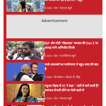
ताजा खबरें
होर्मुज समझौते के करीब पहुँचे ईरान-ओमान, लेकिन
स्ट्रेट को खोलने के लिए तेहरान ने रखी कड़ी शर्तें
8 Min
•
दुनिया
BJP-RSS की वजह से राहुल के प्रयागराज
'Chhatron Ki Goonj' कार्यक्रम में उमड़ी युवाओं
की भारी भीड़
1 Min
•
विश्लेषण
UPI नागरिकों के लिए रहेगा मुफ्त, बड़े व्यापारियों पर
लग सकता है मामूली चार्ज: केंद्र
9 Min
•
अर्थतंत्र
Advertisement