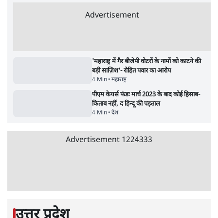
बुलेटिन
सर्वाधिक पढ़ी गयी खबरें
UPI पर प्रस्तावित शुल्क के पीछे ट्रंप का दबाव?
वीजा-मास्टरकार्ड को फायदा पहुँचाने की चर्चा
6 Min
•
विश्लेषण
•
नेशनल ब्यूरो
'E20- दाल में काला नहीं, पूरी दाल ही काली; वाहनों
को बरबाद कर रहा है इथेनॉल': राहुल
5 Min
•
देश
•
नेशनल ब्यूरो
Advertisement