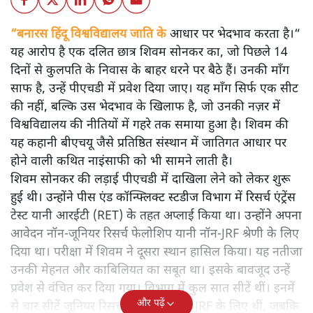
“बनारस हिंदू विश्वविद्यालय जाति के आधार पर भेदभाव करता है।“
यह आरोप है एक दलित छात्र शिवम सोनकर का, जो पिछले 14
दिनों से कुलपति के निवास के बाहर धरने पर बैठे हैं। उनकी माँग
साफ है, उन्हें पीएचडी में प्रवेश दिया जाए। यह माँग सिर्फ एक सीट
की नहीं, बल्कि उस भेदभाव के खिलाफ है, जो उनकी नज़र में
विश्वविद्यालय की नीतियों में गहरे तक समाया हुआ है। शिवम की
यह कहानी बीएचयू जैसे प्रतिष्ठित संस्थान में जातिगत आधार पर
होने वाली कथित नाइंसाफी को भी सामने लाती है।
शिवम सोनकर की लड़ाई पीएचडी में दाखिला लेने को लेकर शुरू
हुई थी। उन्होंने पीस एंड कॉन्फ्लिक्ट स्टडीज विभाग में रिसर्च एंट्रेंस
टेस्ट यानी आरईटी (RET) के तहत अप्लाई किया था। उन्होंने अपना
आवेदन नॉन-जूनियर रिसर्च फेलोशिप यानी नॉन-JRF श्रेणी के लिए
दिया था। परीक्षा में शिवम ने दूसरा स्थान हासिल किया। यह नतीजा
उनकी मेहनत और काबिलियत का सबूत था। इसके बावजूद उन्हें
प्रवेश से वंचित कर दिया गया। विभाग में कुल सात सीटें थीं। इनमें
और पढ़ें
से चार सीटें जूनियर रिसर्च फेलोशिप यानी JRF के लिए थीं, जबकि