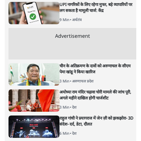
नतीजों पर परदे डालता घोषणा प्रधान
बजट!
अर्थतंत्र
|
अनन्त मित्तल
|
1 FEB, 2026
अनन्त मित्तल
यह बजट नीतिगत नतीजों से ज़्यादा घोषणाओं पर टिका क्यों दिखता
है? आंकड़ों, ज़मीनी हकीकत और वादों के बीच घोषणा-प्रधान बजट
की आलोचनात्मक पड़ताल।
केंद्रीय वित्तमंत्री निर्मला सीतारमण द्वारा
संसद में प्रस्तुत साल
2026—27 का केंद्रीय बजट बीजेपी और प्रधानमंत्री नरेंद्र मोदी
द्वारा साल 2014 में जारी घोषणा पत्र की तरह वायदों का पुलिंदा