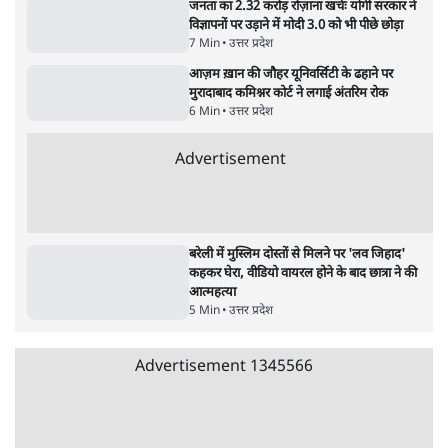
5 Min
•
देश
•
राजनीतिक ब्यूरो
Advertisement
122455
पाठकों की पसन्द
जनता का 2.32 करोड़ रोज़ाना खर्चः योगी सरकार ने
विज्ञापनों पर उड़ाने में मोदी 3.0 को भी पीछे छोड़ा
7 Min
•
उत्तर प्रदेश
शिक्षा संस्थान ‘विद्यार्थी’ नहीं, ‘अनुयायी’ तैयार कर
रहे, राहुल गांधी के बयान से छिड़ी नई बहस
6 Min
•
वक़्त-बेवक़्त
क्या 95 साल पुराने भारतीय सांख्यिकी संस्थान की
स्वायत्तता पर भी अब मंडरा रहा ख़तरा?
8 Min
•
विश्लेषण