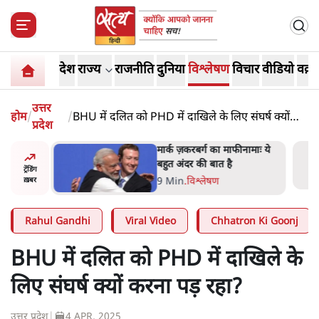
देश
राज्य
राजनीति
दुनिया
विश्लेषण
विचार
वीडियो
वक़्त
उत्तर
होम
/
/
BHU में दलित को PHD में दाखिले के लिए संघर्ष क्यों
प्रदेश
करना पड़ रहा?
र’ भागवत
मार्क ज़करबर्ग का माफीनामाः ये
ेंः
बहुत अंदर की बात है
ट्रेंडिंग
9 Min
.
विश्लेषण
ख़बर
Rahul Gandhi
Viral Video
Chhatron Ki Goonj
BHU में दलित को PHD में दाखिले के
लिए संघर्ष क्यों करना पड़ रहा?
उत्तर प्रदेश
|
4 APR, 2025