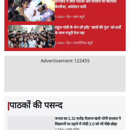
चीन के अतिक्रमण के दावों को अरुणाचल के सीएम
पेमा खांडू ने किया खारिज
3 Min
•
अरुणाचल प्रदेश
अयोध्या राम मंदिर चढ़ावा चोरी मामले की जांच पूरी,
अगले महीने दाखिल होगी चार्जशीट
3 Min
•
देश
राहुल गांधी ने प्रयागराज में जेन ज़ी को झकझोरा- 3D
संदेश- दर्द, डेटा, दौलत
6 Min
•
देश
Advertisement
"40 करोड़ युवाओं की ताकत!" Prayagraj में
Rahul Gandhi ने क्यों कही दर्द, डाटा, दौलत की