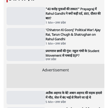
BJP और मोदी ‘गॉडफादर’ भागवत की Gen Z पर
सलाह मानेंः अभिजीत दिपके
5 Min
•
देश
•
राजनीतिक ब्यूरो
मार्क ज़करबर्ग का माफीनामाः ये बहुत अंदर की बात
है
9 Min
•
विश्लेषण
•
शीतल पी. सिंह
महुआ मोइत्रा से SC ने कहा- ' अंडों से क्यों डरती हैं?
स्वतंत्रता सेनानी सीने पर गोली खाते थे'
4 Min
•
देश
•
नेशनल ब्यूरो
झारखंड में छात्र नेताओं और सरकार की बातचीत
बेनतीजा, आंदोलन जारी
5 Min
•
देश
•
सत्य ब्यूरो
राहुल गांधी के जेन ज़ी इवेंट 'छात्रों की गूंज' को शर्तों
के साथ मंज़ूरी देना पड़ा