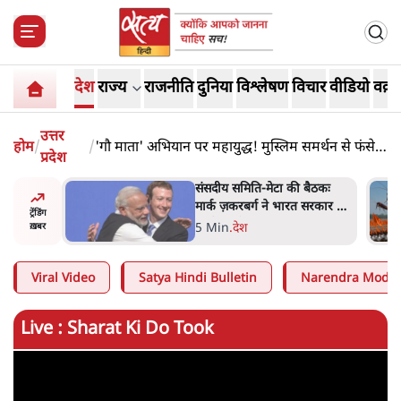
देश
राज्य
राजनीति
दुनिया
विश्लेषण
विचार
वीडियो
वक़्त
उत्तर
होम
/
/
'गौ माता' अभियान पर महायुद्ध! मुस्लिम समर्थन से फंसे
प्रदेश
YOGI?
ज पर एनसीपी
संसदीय समिति-मेटा की बैठकः
 आप इंदिरा
मार्क ज़करबर्ग ने भारत सरकार से
ट्रेंडिंग
नते हैं?
माफी मांगी
5 Min
.
देश
ख़बर
Viral Video
Satya Hindi Bulletin
Narendra Modi
Live : Sharat Ki Do Took