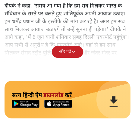
दीपके ने कहा, 'समय आ गया है कि हम सब मिलकर भारत के
संविधान के रास्ते पर चलते हुए शांतिपूर्वक अपनी आवाज उठाएं।
हम धर्मेंद्र प्रधान जी के इस्तीफे की मांग कर रहे हैं। अगर हम सब
साथ मिलकर आवाज उठाएंगे तो उन्हें सुनना ही पड़ेगा।' दीपके ने
आगे कहा, 'मैं 6 जून यानी शनिवार सुबह दिल्ली एयरपोर्ट पहुंचूंगा।
आप सभी से अनुरोध है कि एयरपोर्ट आएं। वहां से हम साथ
और पढ़ें
मिलकर संसद स्ट्रीट पुलिस स्टेशन जाएंगे और जंतर मंतर पर
शांतिपूर्ण प्रदर्शन की अनुमति मांगेंगे।'
सत्य हिन्दी ऐप
डाउनलोड
करें