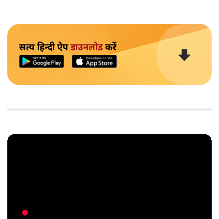
सत्य हिन्दी ऐप
डाउनलोड
करें