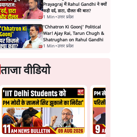
Prayagraj में Rahul Gandhi ने क्यों
कही दर्द, डाटा, दौलत की बात?
1 Min
•
उत्तर प्रदेश
'Chhatron Ki Goonj' Political
War! Ajay Rai, Tarun Chugh &
Shatrughan on Rahul Gandhi
1 Min
•
उत्तर प्रदेश
ताजा वीडियो
 रहेगा
Satya Hindi News
चीन के अतिक्रमण के दा
ं पर लग
बुलेटिन । 9 अगस्त, सुबह 9
को अरुणाचल के सीएम 