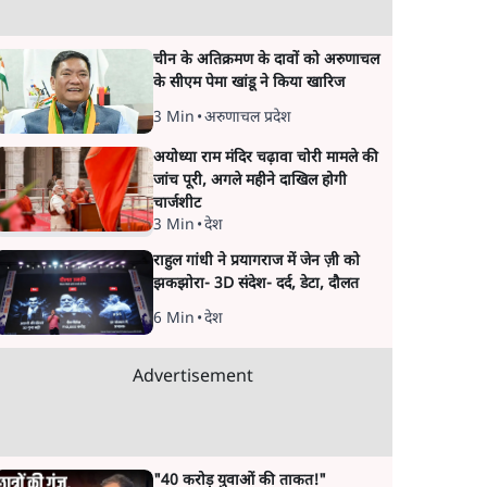
चीन के अतिक्रमण के दावों को अरुणाचल
के सीएम पेमा खांडू ने किया खारिज
3 Min
•
अरुणाचल प्रदेश
अयोध्या राम मंदिर चढ़ावा चोरी मामले की
जांच पूरी, अगले महीने दाखिल होगी
चार्जशीट
3 Min
•
देश
राहुल गांधी ने प्रयागराज में जेन ज़ी को
झकझोरा- 3D संदेश- दर्द, डेटा, दौलत
6 Min
•
देश
Advertisement
"40 करोड़ युवाओं की ताकत!"