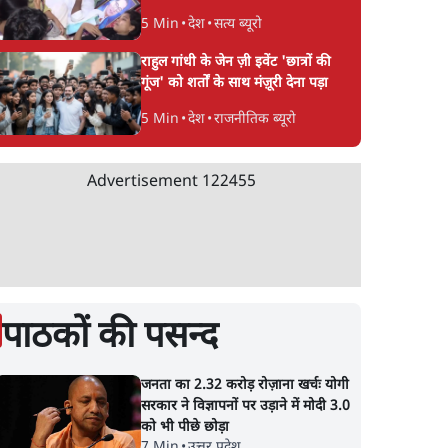
5 Min
•
देश
•
सत्य ब्यूरो
राहुल गांधी के जेन ज़ी इवेंट 'छात्रों की
गूंज' को शर्तों के साथ मंज़ूरी देना पड़ा
5 Min
•
देश
•
राजनीतिक ब्यूरो
Advertisement
122455
पाठकों की पसन्द
जनता का 2.32 करोड़ रोज़ाना खर्चः योगी
सरकार ने विज्ञापनों पर उड़ाने में मोदी 3.0
को भी पीछे छोड़ा
7 Min
•
उत्तर प्रदेश