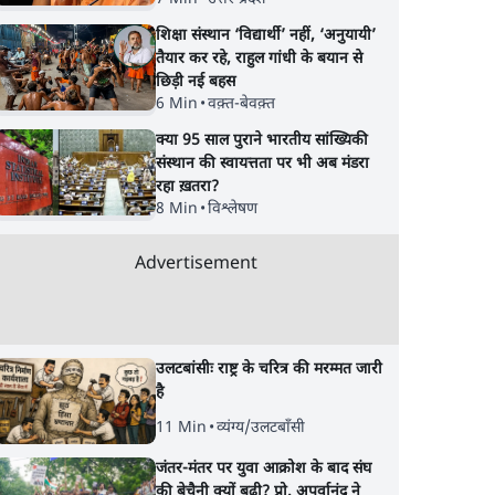
शिक्षा संस्थान ‘विद्यार्थी’ नहीं, ‘अनुयायी’
तैयार कर रहे, राहुल गांधी के बयान से
छिड़ी नई बहस
6 Min
•
वक़्त-बेवक़्त
क्या 95 साल पुराने भारतीय सांख्यिकी
संस्थान की स्वायत्तता पर भी अब मंडरा
रहा ख़तरा?
8 Min
•
विश्लेषण
Advertisement
उलटबांसीः राष्ट्र के चरित्र की मरम्मत जारी
है
11 Min
•
व्यंग्य/उलटबाँसी
जंतर-मंतर पर युवा आक्रोश के बाद संघ
की बेचैनी क्यों बढ़ी? प्रो. अपूर्वानंद ने