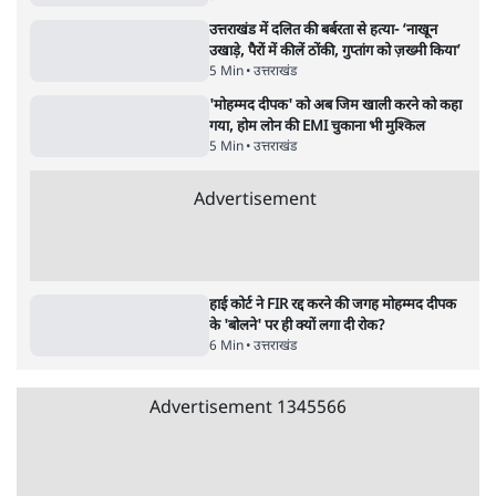
Advertisement
122455
पाठकों की पसन्द
जनता का 2.32 करोड़ रोज़ाना खर्चः योगी सरकार ने
विज्ञापनों पर उड़ाने में मोदी 3.0 को भी पीछे छोड़ा
7 Min
•
उत्तर प्रदेश
शिक्षा संस्थान ‘विद्यार्थी’ नहीं, ‘अनुयायी’ तैयार कर
रहे, राहुल गांधी के बयान से छिड़ी नई बहस
6 Min
•
वक़्त-बेवक़्त
क्या 95 साल पुराने भारतीय सांख्यिकी संस्थान की
स्वायत्तता पर भी अब मंडरा रहा ख़तरा?
8 Min
•
विश्लेषण