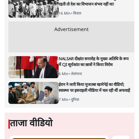
रणनीति पर काम कर रही है। इसी कोशिश में भोपाल से कांग्रेस के
उम्मीदवार और ‘संघी आतंकवाद’ के प्रबल विरोधी, दिग्विजय सिंह के
ख़िलाफ़ प्रज्ञा ठाकुर को बीजेपी का उम्मीदवार बनाया गया है।
देश के भविष्य के लिए लोकसभा चुनाव 2019 बहुत ही महत्वपूर्ण
साबित होने वाला है। लेकिन इसमें सत्ताधारी पार्टी जीतने लायक
मुद्दों की तलाश में आज भी लगी हुई है। चुनाव के ठीक पहले
पुलवामा और बालाकोट की घटनाएँ हो गयीं। सत्ताधारी पार्टी के
कुछ नेता उसी को मुद्दा बनाने की कोशिश करने लगे। पाकिस्तान
को सबक़ सिखाने वाली बातें लगभग हर बीजेपी नेता के मुँह से
सुनने को मिल रही थीं। बीजेपी के 2014 में प्रधानमंत्री पद के
दावेदार, नरेंद्र मोदी ने उस समय जो प्रमुख वायदे किये थे उनमें
नौजवानों के लिए प्रति वर्ष दो करोड़ नौकरियाँ, किसानों की
आमदनी दुगुनी करना जैसे लोकलुभावन मुद्दे शामिल थे। पाँच वर्षों
में इस दिशा में सरकार कोई भी वायदा पूरा नहीं कर पायी। इसके
अलावा नोटबंदी, जीएसटी जैसी योजनाएँ भी लाई गयीं जिनके बारे
में 2019 के चुनावों में कोई ख़ास बातचीत सत्ताधारी पार्टी की तरफ़