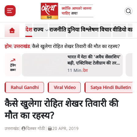
देश
राज्य
राजनीति
दुनिया
विश्लेषण
विचार
वीडियो
वक़्त
होम
/
उत्तराखंड
/
कैसे खुलेगा रोहित शेखर तिवारी की मौत का रहस्य?
र पत्थर-
भारत में मेटा की 'अवैध सेंसरशिप'
लगाया,
बढ़ी, एक्टिविस्ट टेलीग्राम की तरफ
ट्रेंडिंग
ी थी'
मुड़े
11 Min
.
देश
ख़बर
Rahul Gandhi
Viral Video
Satya Hindi Bulletin
कैसे खुलेगा रोहित शेखर तिवारी की
मौत का रहस्य?
उत्तराखंड
|
दिलबर गोठी
|
20 APR, 2019