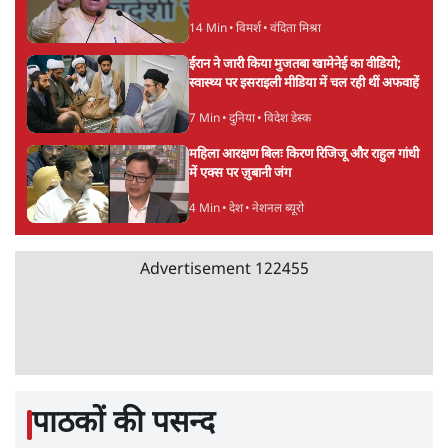
झारखंड प्रोटेस्ट: JPSC परीक्षा रद्द होगी, लेकिन छात्र
CBI जांच की मांग पर अड़े; धरना-प्रदर्शन जारी
8 Min
•
झारखंड
ममता बनर्जी की गाड़ी पर पत्थर-कीचड़ से हमला-
आरोप लगाया, 'मेरी जान भी जा सकती थी'
8 Min
•
पश्चिम बंगाल
अगस्त क्रांति आंदोलन में जनता की एकजुटता कायम
रहती तो देश का विभाजन संभव नहीं था!
16 Min
•
विचार
Advertisement
NALSAR दीक्षांत समारोह के मुख्य अतिथि के रूप
में CJI सूर्यकांत का छात्रों ने किया विरोध