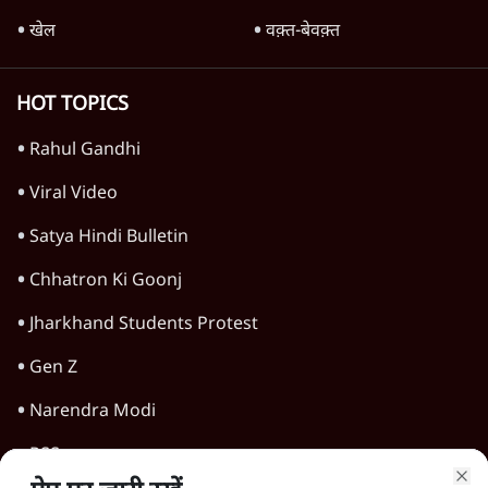
जंतर-मंतर प्रदर्शन को RSS ने बताया 'राष्ट्रविरोधी',
अतुल लिमये बोले- इसकी 'केस स्टडी' हो
5 Min
•
देश
Advertisement
1224333
उत्तराखंड
‘छात्रों की गूंज’ में बोले राहुल: दस साल में 150 पेपर
लीक, 7.5 करोड़ छात्र प्रभावित, सज़ा किसी को नहीं!
6 Min
•
उत्तराखंड
देहरादून में 'छात्रों की गूंज' से पहले राहुल बोले-
'छात्रों का भविष्य नीलाम नहीं होने दूंगा'
6 Min
•
उत्तराखंड
बद्रीनाथ मंदिर चंदा चोरी के आरोप में टेंपल कमेटी