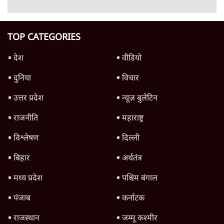
Advertisement
उलटबांसीः राष्ट्र के चरित्र की मरम्मत जारी है
11 Min
•
व्यंग्य/उलटबाँसी
Parliament LIVE | हंगामे के बीच फिर शुरू हुई
संसद | 2 Bills Today
दिल्ली
मैं अपने सारे सर्टिफिकेट दिखाने को तैयार, मोदी जी
भी अपनी डिग्री दिखाएंः दिपके
4 Min
•
देश
Advertisement
'महाराष्ट्र में गैर बीजेपी वोटरों के नामों को काटने की
बड़ी साज़िश'- रोहित पवार का आरोप
4 Min
•
महाराष्ट्र