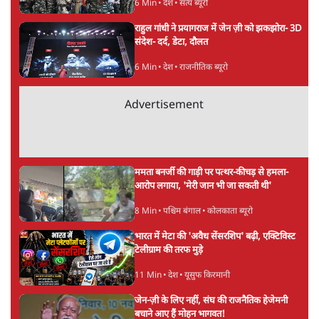
ताजा खबरें
Live आंदोलनकारी छात्रों का झारखंड विधानसभा
मार्च शुरू, बीजेपी के बाबूलाल मरांडी हिरासत में
5 Min
•
देश
बीजेपी-अकाली गठबंधन हुआ तो ये पुराने गठबंधन
की वापसी के बजाय क्यों होगा नया राजनीतिक
प्रयोग?
7 Min
•
पंजाब
उमर खालिद की किताब पर चर्चा के लिए
ऑडिटोरियम की बुकिंग JNU ने रद्द की, कहा- 'अधूरी
जानकारी दी'
6 Min
•
देश
Advertisement