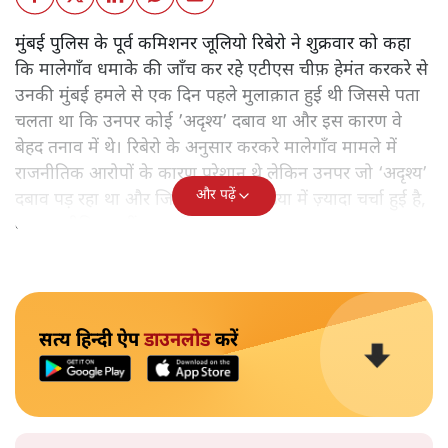
मुंबई पुलिस के पूर्व कमिशनर जूलियो रिबेरो ने शुक्रवार को कहा
कि मालेगाँव धमाके की जाँच कर रहे एटीएस चीफ़ हेमंत करकरे से
उनकी मुंबई हमले से एक दिन पहले मुलाक़ात हुई थी जिससे पता
चलता था कि उनपर कोई ’अदृश्य’ दबाव था और इस कारण वे
बेहद तनाव में थे। रिबेरो के अनुसार करकरे मालेगाँव मामले में
राजनीतिक आरोपों के कारण परेशान थे लेकिन उनपर जो ‘अदृश्य’
और पढ़ें
दबाव पड़ रहा था और जिसके बारे में मीडिया में ज़्यादा चर्चा हुई है,
वह राजनीतिक नहीं, सामाजिक था।
सत्य हिन्दी ऐप
डाउनलोड
करें