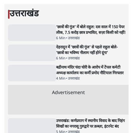
ममता बनर्जी की गाड़ी पर पत्थर-कीचड़ से हमला-
आरोप लगाया, 'मेरी जान भी जा सकती थी'
8 Min
•
पश्चिम बंगाल
•
कोलकाता ब्यूरो
भारत में मेटा की 'अवैध सेंसरशिप' बढ़ी, एक्टिविस्ट
टेलीग्राम की तरफ मुड़े
11 Min
•
देश
•
यूसुफ किरमानी
जेन-ज़ी के लिए नहीं, संघ की राजनैतिक हेजेमनी
बचाने आए हैं मोहन भागवत!
14 Min
•
विमर्श
•
वंदिता मिश्रा
ईरान ने जारी किया मुजतबा खामेनेई का वीडियो;
स्वास्थ्य पर इसराइली मीडिया में चल रही थीं अफवाहें
7 Min
•
दुनिया
•
विदेश डेस्क
महिला आरक्षण बिलः किरण रिजिजू और राहुल गांधी
में एक्स पर ज़ुबानी जंग
4 Min
•
देश
•
नेशनल ब्यूरो