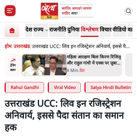
देश
राज्य
राजनीति
दुनिया
विश्लेषण
विचार
वीडियो
वक़्त
होम
/
उत्तराखंड
/
उत्तराखंड UCC: लिव इन रजिस्ट्रेशन अनिवार्य, इससे पैदा
संतान का समान हक
तबा
महिला आरक्षण बिलः किरण रिजिजू
्थ्य पर
और राहुल गांधी में एक्स पर ज़ुबानी
ट्रेंडिंग
रही थीं
जंग
4 Min
.
देश
ख़बर
Rahul Gandhi
Viral Video
Satya Hindi Bulletin
उत्तराखंड UCC: लिव इन रजिस्ट्रेशन
अनिवार्य, इससे पैदा संतान का समान
हक