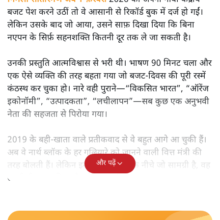
बजट पेश करने उठीं तो वे आसानी से रिकॉर्ड बुक में दर्ज हो गईं।
लेकिन उसके बाद जो आया, उसने साफ़ दिखा दिया कि बिना
नएपन के सिर्फ़ सहनशक्ति कितनी दूर तक ले जा सकती है।
उनकी प्रस्तुति आत्मविश्वास से भरी थी। भाषण 90 मिनट चला और
एक ऐसे व्यक्ति की तरह बहता गया जो बजट‑दिवस की पूरी रस्में
कंठस्थ कर चुका हो। नारे वही पुराने—“विकसित भारत”, “ऑरेंज
इकोनॉमी”, “उत्पादकता”, “लचीलापन”—सब कुछ एक अनुभवी
नेता की सहजता से पिरोया गया।
2019 के बही‑खाता वाले प्रतीकवाद से वे बहुत आगे आ चुकी हैं।
अब वे नार्थ ब्लॉक के हर गलियारे को जानने वाली वित्त मंत्री की
और पढ़ें
तरह बोलती हैं। लेकिन इस आत्मविश्वास के नीचे जो सामग्री है, वह
उतनी ही अनुमानित और दोहराव भरी।