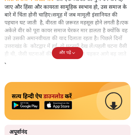
जाए और हिंसा और कायरता सामूहिक स्वभाव हो, उस समाज के
बारे में चिंता होनी चाहिए।समूह में जब मामूली इंसानियत की
पहचान घट जाती है, वीरता की ज़रूरत महसूस होने लगती है।एक
अकेले वीर को पूरा कायर समाज घेरकर मार डालता है क्योंकि वह
उसे उसकी अमानवीयता की याद दिलाता रहता है। पिछले दिनों
उत्तराखंड के कोटद्वार में हुई दो घटनाएँ देख लें।पहली घटना वैसी
और पढ़ें
ही थी, जैसी घटनाओं की खबर हम रोज़ाना पढ़कर आगे बढ़ जाते
हैं।भारत के तक़रीबन हर हिस्से से ऐसी खबर आती ही रहती है।
सत्य हिन्दी ऐप
डाउनलोड
करें
अपूर्वानंद