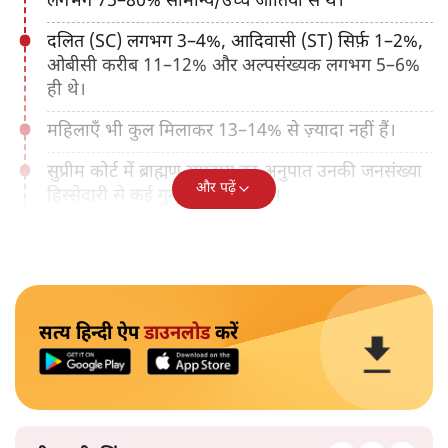
लगभग 75–80% सामान्य/उच्च जातियों से थे।
दलित (SC) लगभग 3–4%, आदिवासी (ST) सिर्फ़ 1–2%,
ओबीसी करीब 11–12% और अल्पसंख्यक लगभग 5–6%
ही थे।
महिलाएँ भी कुल मिलाकर 13–14% से ज़्यादा नहीं हैं।
सुप्रीम कोर्ट में ब्राह्मण समुदाय का अनुपात उनकी जनसंख्या
और पढ़ें
हिस्सेदारी से कई गुना अधिक रहा है।
सत्य हिन्दी ऐप
डाउनलोड
करें