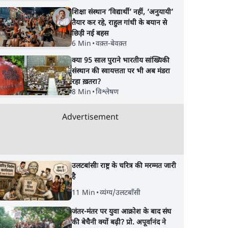
शिक्षा संस्थान ‘विद्यार्थी’ नहीं, ‘अनुयायी’
तैयार कर रहे, राहुल गांधी के बयान से
छिड़ी नई बहस
6 Min
•
वक़्त-बेवक़्त
क्या 95 साल पुराने भारतीय सांख्यिकी
संस्थान की स्वायत्तता पर भी अब मंडरा
रहा ख़तरा?
8 Min
•
विश्लेषण
Advertisement
उलटबांसीः राष्ट्र के चरित्र की मरम्मत जारी
है
11 Min
•
व्यंग्य/उलटबाँसी
्टिक से
इस्मत चुगताई के विविध रंग
इतनी बिजली क्यों खाती 
्य में
एआई?
जंतर-मंतर पर युवा आक्रोश के बाद संघ
ं
की बेचैनी क्यों बढ़ी? प्रो. अपूर्वानंद ने