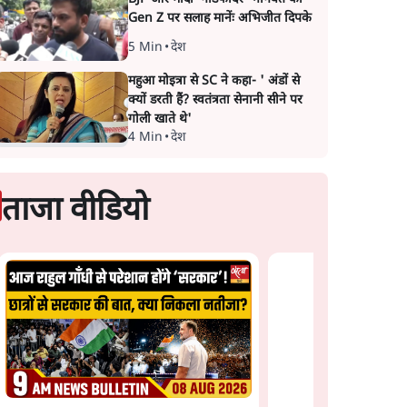
Gen Z पर सलाह मानेंः अभिजीत दिपके
5 Min
•
देश
महुआ मोइत्रा से SC ने कहा- ' अंडों से
क्यों डरती हैं? स्वतंत्रता सेनानी सीने पर
गोली खाते थे'
4 Min
•
देश
ताजा वीडियो