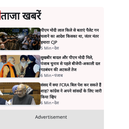
ताजा खबरें
पीएम मोदी लाल किले से बताएं पैलेट गन
चलाने का आदेश किसका था, जंतर मंतर
हमाराः CJP
5 Min
•
देश
सुखबीर बादल और पीएम मोदी मिले,
पंजाब चुनाव से पहले बीजेपी-अकाली दल
गठबंधन की अटकलें तेज
6 Min
•
पंजाब
संसद में क्या FCRA बिल पेश कर सकते हैं
शाह? कांग्रेस ने अपने सांसदों के लिए जारी
किया व्हिप
6 Min
•
देश
Advertisement