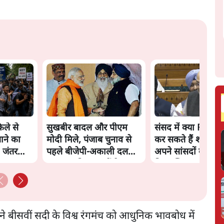
ले से
सुखबीर बादल और पीएम
संसद में क्या FCRA 
ाने का
मोदी मिले, पंजाब चुनाव से
कर सकते हैं शाह? कांग
 जंतर
पहले बीजेपी-अकाली दल
अपने सांसदों के लिए
गठबंधन की अटकलें तेज
किया व्हिप
ने बीसवीं सदी के विश्व रंगमंच को आधुनिक भावबोध में