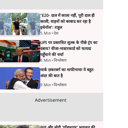
'E20- दाल में काला नहीं, पूरी दाल ही
काली; वाहनों को बरबाद कर रहा है
इथेनॉल': राहुल
5 Min
•
देश
UPI पर प्रस्तावित शुल्क के पीछे ट्रंप का
दबाव? वीजा-मास्टरकार्ड को फायदा
पहुँचाने की चर्चा
6 Min
•
विश्लेषण
मार्क ज़करबर्ग का माफीनामाः ये बहुत
अंदर की बात है
9 Min
•
विश्लेषण
Advertisement
BJP और मोदी ‘गॉडफादर’ भागवत की