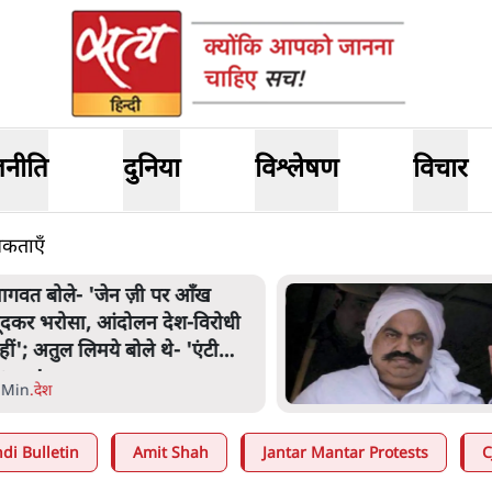
जनीति
दुनिया
विश्लेषण
विचार
िकताएँ
अतीक अहमद के बेटे अबान अहमद
की सड़क हादसे में मौत, जेल में बंद
भाई से मिलने जा रहे थे
5 Min
.
उत्तर प्रदेश
di Bulletin
Amit Shah
Jantar Mantar Protests
C