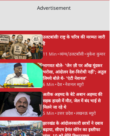
Advertisement
उलटबांसीः राष्ट्र के चरित्र की मरम्मत जारी
है
11 Min
•
व्यंग्य/उलटबाँसी
•
मुकेश कुमार
भागवत बोले- 'जेन ज़ी पर आँख मूंदकर
भरोसा, आंदोलन देश-विरोधी नहीं'; अतुल
लिमये बोले थे- 'एंटी नेशनल'
6 Min
•
देश
•
नेशनल ब्यूरो
अतीक अहमद के बेटे अबान अहमद की
सड़क हादसे में मौत, जेल में बंद भाई से
मिलने जा रहे थे
5 Min
•
उत्तर प्रदेश
•
लखनऊ ब्यूरो
झारखंड के आंदोलनकारी छात्रों ने दबाव
बढ़ाया, सीएम हेमंत सोरेन का इस्तीफा