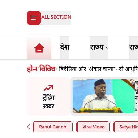
ALL SECTION
देश
राज्य
रा
होम
विविध
`बिदेसिया और `अंकल वान्या’- दो आधुन
/
/
गवत बोले- 'जेन ज़ी पर आँख
ंदकर भरोसा, आंदोलन देश-विरोधी
ट्रेंडिंग
ं'; अतुल लिमये बोले थे- 'एंटी
शनल'
ख़बर
Min
.
देश
Rahul Gandhi
Viral Video
Satya Hin