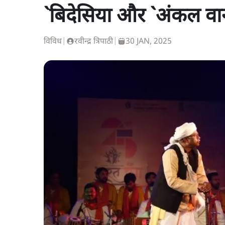
`बिदेसिया और `अंकल वान
विविध
|
रवीन्द्र त्रिपाठी
|
30 JAN, 2025