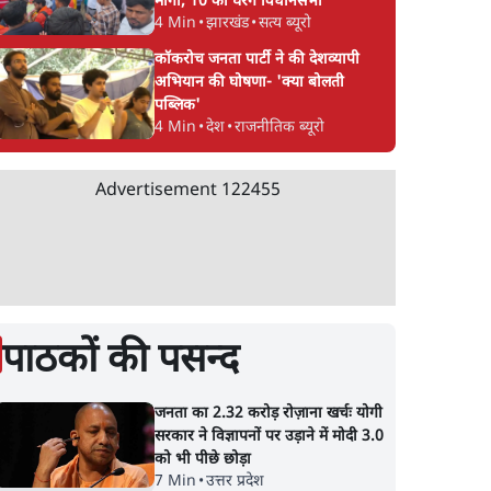
मांगा, 10 को घेरेंगे विधानसभा
4 Min
•
झारखंड
•
सत्य ब्यूरो
कॉकरोच जनता पार्टी ने की देशव्यापी
अभियान की घोषणा- 'क्या बोलती
पब्लिक'
4 Min
•
देश
•
राजनीतिक ब्यूरो
Advertisement
122455
पाठकों की पसन्द
जनता का 2.32 करोड़ रोज़ाना खर्चः योगी
सरकार ने विज्ञापनों पर उड़ाने में मोदी 3.0
को भी पीछे छोड़ा
7 Min
•
उत्तर प्रदेश